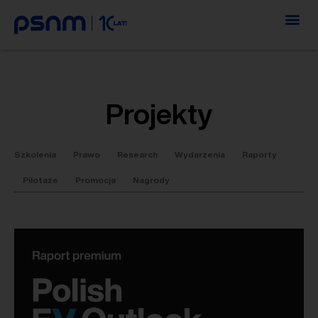
Projekty
Szkolenia
Prawo
Research
Wydarzenia
Raporty
Pilotaże
Promocja
Nagrody