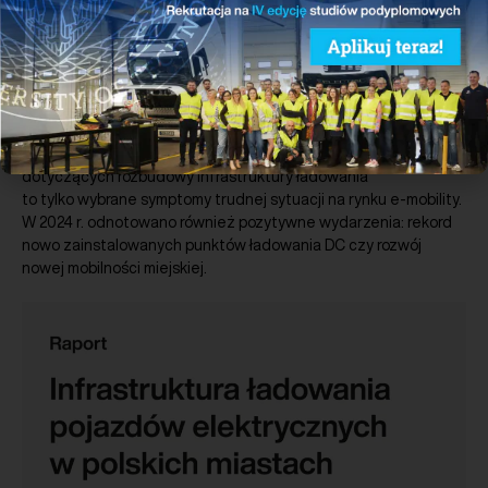
Pobierz
Przygotowane przez PSNM podsumowanie roku 2024 w polskim
sektorze nowej mobilności. Rok 2024 był bardzo trudny dla
zrównoważonego transportu. Pierwszy w historii spadek
rejestracji nowych samochodów elektrycznych rok do roku
oraz niski stopień wypełnienia unijnych wymogów (AFIR)
dotyczących rozbudowy infrastruktury ładowania
to tylko wybrane symptomy trudnej sytuacji na rynku e-mobility.
W 2024 r. odnotowano również pozytywne wydarzenia: rekord
nowo zainstalowanych punktów ładowania DC czy rozwój
nowej mobilności miejskiej.