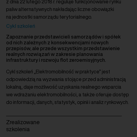
z dnia 22 lutego 2018 r. reguluje funkcjonowanie rynku
paliw alternatywnych nakładając liczne obowiązki
na jednostki samorządu terytorialnego.
Cykl szkoleń
Zapoznanie przedstawicieli samorządów i spółek
od nich zależnych z konsekwencjami nowych
przepisów, ale przede wszystkim przedstawienie
realnych rozwiązań w zakresie planowania
infrastruktury i rozwoju flot zeroemisyjnych.
Cykl szkoleń „Elektromobilność w praktyce” jest
odpowiedzią na wyzwania stojące przed administracją
lokalną, daje możliwość uzyskania realnego wsparcia
we wdrażaniu elektromobilności, a także oferuje dostęp
do informacji, danych, statystyk, opinii i analiz rynkowych.
Zrealizowane
szkolenia