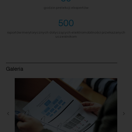
godzin prelekcji ekspertów
500
raportów merytorycznych dotyczących elektromobilności przekazanych
uczestnikom
Galeria