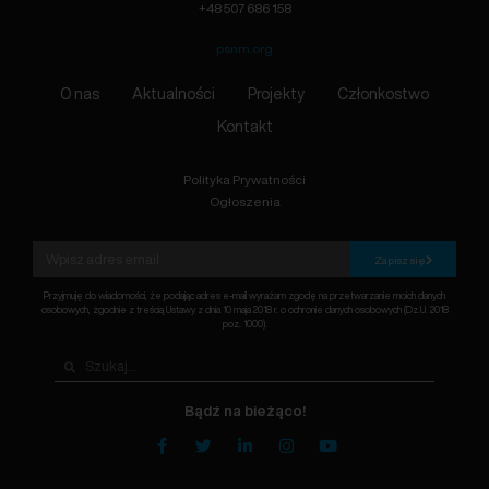
+48 507 686 158
psnm.org
O nas
Aktualności
Projekty
Członkostwo
Kontakt
Polityka Prywatności
Ogłoszenia
Zapisz się
Przyjmuję do wiadomości, że podając adres e-mail wyrażam zgodę na przetwarzanie moich danych
osobowych, zgodnie z treścią Ustawy z dnia 10 maja 2018 r. o ochronie danych osobowych (Dz.U. 2018
poz. 1000).
Bądź na bieżąco!