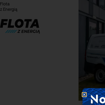
Flota
z Energią