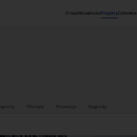
O nas
Aktualności
Projekty
Członko
aporty
Pilotaże
Promocja
Nagrody