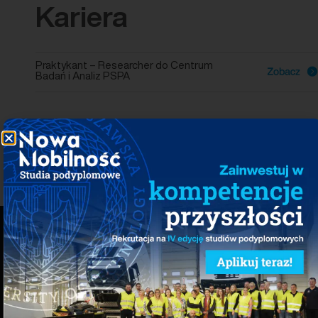
Kariera
Praktykant – Researcher do Centrum
Badań i Analiz PSPA
Polskie Stowarzyszenie Nowej Mobilności
Fabryczna 5A
00-446 Warszawa