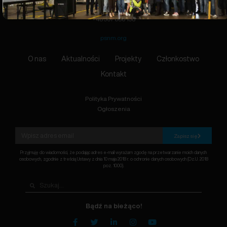
biuro@psnm.org
+48 507 686 158
psnm.org
O nas
Aktualności
Projekty
Członkostwo
Kontakt
Polityka Prywatności
Ogłoszenia
Zapisz się
Przyjmuję do wiadomości, że podając adres e-mail wyrażam zgodę na przetwarzanie moich danych
osobowych, zgodnie z treścią Ustawy z dnia 10 maja 2018 r. o ochronie danych osobowych (Dz.U. 2018
poz. 1000).
Bądź na bieżąco!