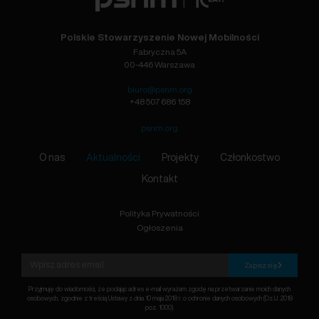
Polskie Stowarzyszenie Nowej Mobilności
Fabryczna 5A
00-446 Warszawa
biuro@psnm.org
+48 507 686 158
psnm.org
O nas
Aktualności
Projekty
Członkostwo
Kontakt
Polityka Prywatności
Ogłoszenia
Zapisz się
Przyjmuję do wiadomości, że podając adres e-mail wyrażam zgodę na przetwarzanie moich danych
osobowych, zgodnie z treścią Ustawy z dnia 10 maja 2018 r. o ochronie danych osobowych (Dz.U. 2018
poz. 1000).