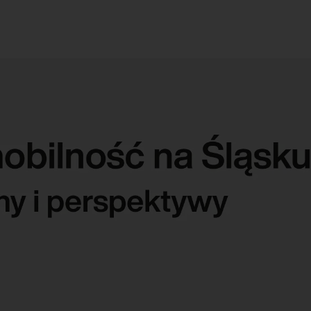
O nas
Aktualności
Projekty
Członko