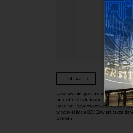
Pobierz
Opracowanie opisuje stan rozwoju rynku
i infrastruktury ładowania, w tym równi
na temat liczby osobowych i dostawczych
w polskiej flocie BEV. Zawiera także da
wzrostu.