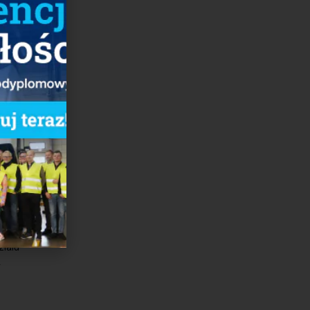
cje
ziału
a