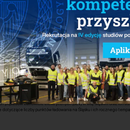
 elektromobilności na Śląsku w obszarze pojazdów elektrycznych
eż prognozy ich rozwoju do 2040 r. Opracowanie dostarcza m.in. informa
 pojazdów całkowicie elektrycznych (BEV) w woj. śląskim oraz ich ud
ne dotyczące liczby punktów ładowania na Śląsku i ich rocznego temp