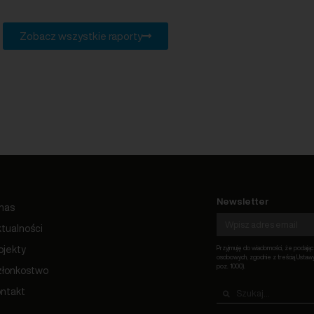
Zobacz wszystkie raporty
Newsletter
nas
tualności
ojekty
Przyjmuję do wiadomości, że podają
osobowych, zgodnie z treścią Ustawy 
poz. 1000).
złonkostwo
ntakt