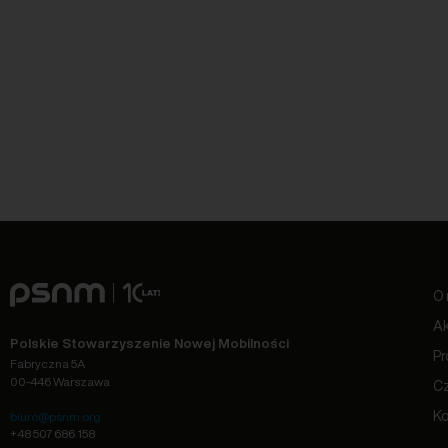
O 
Ak
Polskie Stowarzyszenie Nowej Mobilności
Pr
Fabryczna 5A
00-446 Warszawa
C
Ko
biuro@psnm.org
+48 507 686 158