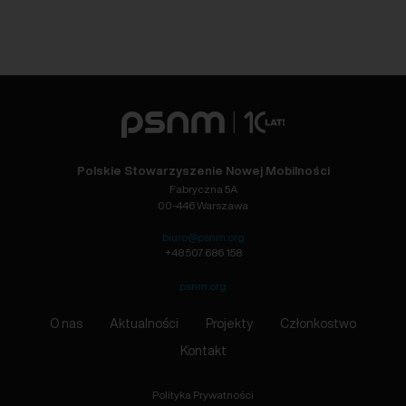
Polskie Stowarzyszenie Nowej Mobilności
Fabryczna 5A
00-446 Warszawa
biuro@psnm.org
+48 507 686 158
psnm.org
O nas
Aktualności
Projekty
Członkostwo
Kontakt
Polityka Prywatności