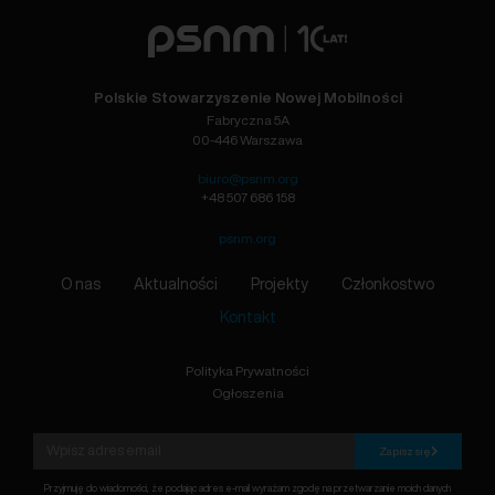
Polskie Stowarzyszenie Nowej Mobilności
Fabryczna 5A
00-446 Warszawa
biuro@psnm.org
+48 507 686 158
psnm.org
O nas
Aktualności
Projekty
Członkostwo
Kontakt
Polityka Prywatności
Ogłoszenia
Zapisz się
Przyjmuję do wiadomości, że podając adres e-mail wyrażam zgodę na przetwarzanie moich danych