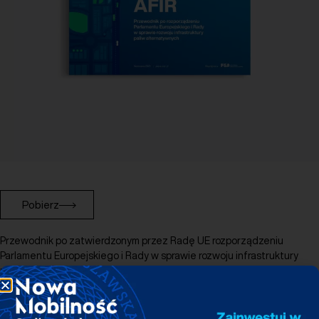
Pobierz
Przewodnik po zatwierdzonym przez Radę UE rozporządzeniu
Parlamentu Europejskiego i Rady w sprawie rozwoju infrastruktury
paliw alternatywnych (AFIR), które ma potencjał, by stać się
przełomowym impulsem dla rozbudowy infrastruktury ładowania w Unii
Europejskiej. Opracowanie w przystępnej, infograficznej formie
prezentuje najważniejsze założenia AFIR z perspektywy kierowców,