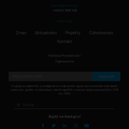
biuro@psnm.org
+48 507 686 158
psnm.org
O nas
Aktualności
Projekty
Członkostwo
Kontakt
Polityka Prywatności
Ogłoszenia
Zapisz się
Przyjmuję do wiadomości, że podając adres e-mail wyrażam zgodę na przetwarzanie moich danych
osobowych, zgodnie z treścią Ustawy z dnia 10 maja 2018 r. o ochronie danych osobowych (Dz.U. 2018
poz. 1000).
Bądź na bieżąco!