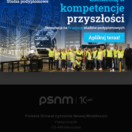
operatorów oraz państw członkowskich.
Zobacz wszystkie raporty
Polskie Stowarzyszenie Nowej Mobilności
Fabryczna 5A
00-446 Warszawa