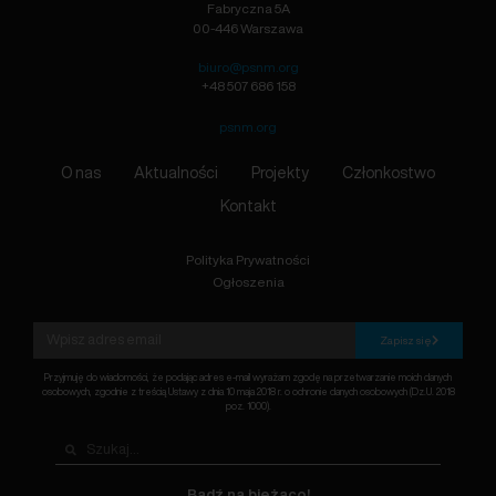
Fabryczna 5A
00-446 Warszawa
biuro@psnm.org
+48 507 686 158
psnm.org
O nas
Aktualności
Projekty
Członkostwo
Kontakt
Polityka Prywatności
Ogłoszenia
Zapisz się
Przyjmuję do wiadomości, że podając adres e-mail wyrażam zgodę na przetwarzanie moich danych
osobowych, zgodnie z treścią Ustawy z dnia 10 maja 2018 r. o ochronie danych osobowych (Dz.U. 2018
poz. 1000).
Bądź na bieżąco!