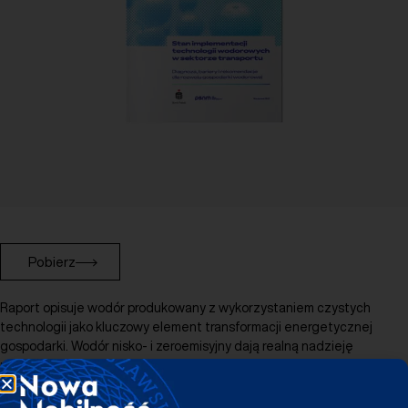
Pobierz
Raport opisuje wodór produkowany z wykorzystaniem czystych
technologii jako kluczowy element transformacji energetycznej
gospodarki. Wodór nisko- i zeroemisyjny dają realną nadzieję
na głęboką dekarbonizację wielu sektorów światowej gospodarki.
Dzięki wykorzystaniu energii z OZE w procesie elektrolizy możliwe
jest wytwarzanie zielonego wodoru, który nie generuje emisji CO₂