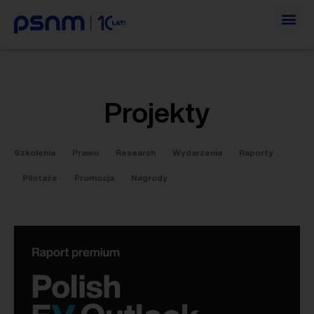
Projekty
Szkolenia
Prawo
Research
Wydarzenia
Raporty
Pilotaże
Promocja
Nagrody