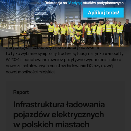
Pobierz
Przygotowane przez PSNM podsumowanie roku 2024 w polskim
sektorze nowej mobilności. Rok 2024 był bardzo trudny dla
zrównoważonego transportu. Pierwszy w historii spadek
rejestracji nowych samochodów elektrycznych rok do roku
oraz niski stopień wypełnienia unijnych wymogów (AFIR)
dotyczących rozbudowy infrastruktury ładowania
to tylko wybrane symptomy trudnej sytuacji na rynku e-mobility.
W 2024 r. odnotowano również pozytywne wydarzenia: rekord
nowo zainstalowanych punktów ładowania DC czy rozwój
nowej mobilności miejskiej.