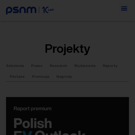
Projekty
Szkolenia
Prawo
Research
Wydarzenia
Raporty
Pilotaże
Promocja
Nagrody