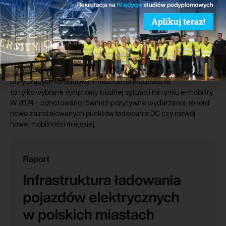
Pobierz
Przygotowane przez PSNM podsumowanie roku 2024 w polskim
sektorze nowej mobilności. Rok 2024 był bardzo trudny dla
zrównoważonego transportu. Pierwszy w historii spadek
rejestracji nowych samochodów elektrycznych rok do roku
oraz niski stopień wypełnienia unijnych wymogów (AFIR)
dotyczących rozbudowy infrastruktury ładowania
to tylko wybrane symptomy trudnej sytuacji na rynku e-mobility.
W 2024 r. odnotowano również pozytywne wydarzenia: rekord
nowo zainstalowanych punktów ładowania DC czy rozwój
nowej mobilności miejskiej.