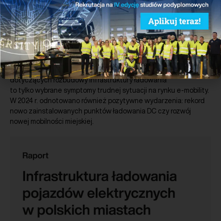
Pobierz
Przygotowane przez PSNM podsumowanie roku 2024 w polskim
sektorze nowej mobilności. Rok 2024 był bardzo trudny dla
zrównoważonego transportu. Pierwszy w historii spadek
rejestracji nowych samochodów elektrycznych rok do roku
oraz niski stopień wypełnienia unijnych wymogów (AFIR)
dotyczących rozbudowy infrastruktury ładowania
to tylko wybrane symptomy trudnej sytuacji na rynku e-mobility.
W 2024 r. odnotowano również pozytywne wydarzenia: rekord
nowo zainstalowanych punktów ładowania DC czy rozwój
nowej mobilności miejskiej.