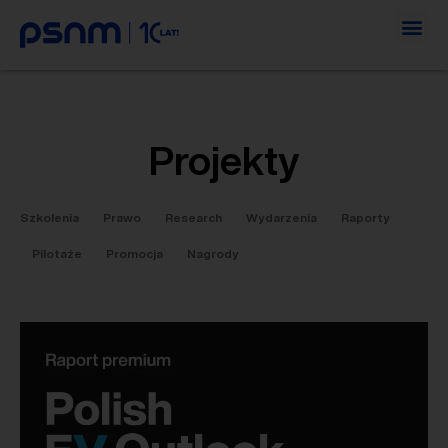
Projekty
Szkolenia
Prawo
Research
Wydarzenia
Raporty
Pilotaże
Promocja
Nagrody