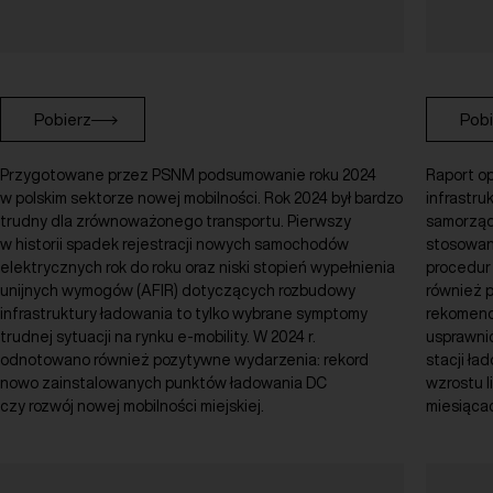
Pobierz
Pobi
Przygotowane przez PSNM podsumowanie roku 2024
Raport o
w polskim sektorze nowej mobilności. Rok 2024 był bardzo
infrastru
trudny dla zrównoważonego transportu. Pierwszy
samorządu
w historii spadek rejestracji nowych samochodów
stosowan
elektrycznych rok do roku oraz niski stopień wypełnienia
procedur
unijnych wymogów (AFIR) dotyczących rozbudowy
również 
infrastruktury ładowania to tylko wybrane symptomy
rekomend
trudnej sytuacji na rynku e-mobility. W 2024 r.
usprawni
odnotowano również pozytywne wydarzenia: rekord
stacji ła
nowo zainstalowanych punktów ładowania DC
wzrostu l
czy rozwój nowej mobilności miejskiej.
miesiącac