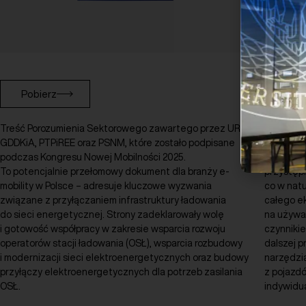
Pobierz
Pobi
Treść Porozumienia Sektorowego zawartego przez URE,
Publikac
GDDKiA, PTPiREE oraz PSNM, które zostało podpisane
rynek wt
podczas Kongresu Nowej Mobilności 2025.
coraz czę
To potencjalnie przełomowy dokument dla branży e-
przystęp
mobility w Polsce – adresuje kluczowe wyzwania
co w natu
związane z przyłączaniem infrastruktury ładowania
całego ek
do sieci energetycznej. Strony zadeklarowały wolę
na używa
i gotowość współpracy w zakresie wsparcia rozwoju
czynnikie
operatorów stacji ładowania (OSŁ), wsparcia rozbudowy
dalszej p
i modernizacji sieci elektroenergetycznych oraz budowy
narzędzia
przyłączy elektroenergetycznych dla potrzeb zasilania
z pojazd
OSŁ.
indywidua