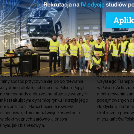
erz
Pobierz
ja przygotowana przez VWFS i PSNM opisuje
Raport opisuje jak
órny samochodów elektrycznych. Nabywcy
z najważniejszych
ściej dostrzegają w nim szansę na bardziej
i zdrowotnych, z k
ny cenowo dostęp do technologii BEV,
zagadnienia dotycz
ralny sposób przyczynia się do dojrzewania
Czystego Transpor
osystemu elektromobilności w Polsce. Popyt
w Polsce. Wskazuje
ne samochody elektryczne staje się ważnym
monitorowania zan
m kształtującym dynamikę rynku i sprzyja jego
podejmowanych dzia
rofesjonalizacji. Raport opisuje również
do dyskusji na tem
 finansowe, które umożliwiają korzystanie
skutecznie poprawi
ów elektrycznych zarówno klientom
mieszkańców Polski
lnym, jak i biznesowym.