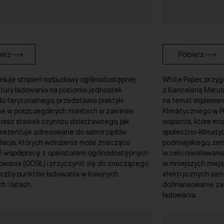
erz
Pobierz
pisuje stopień rozbudowy ogólnodostępnej
White Paper, przy
ktury ładowania na poziomie jednostek
z Kancelarią Marus
 terytorialnego, przedstawia praktyki
na temat implemen
e w poszczególnych miastach w zakresie
Klimatycznego w P
 oraz stawek czynszu dzierżawnego, jak
wsparcia, które mo
prezentuje adresowane do samorządów
społeczno-klimatyc
acje, których wdrożenie może znacząco
podmiejskiego, ze
ć współpracę z operatorami ogólnodostępnych
w celu niwelowani
dowania (OOSŁ) i przyczynić się do znaczącego
w mniejszych miej
iczby punktów ładowania w kolejnych
elektrycznych sa
h i latach.
dofinansowanie za
ładowania.