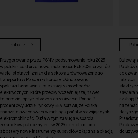
Pobierz
Pobi
Przygotowane przez PSNM podsumowanie roku 2025
Dziewiąt
w polskim sektorze nowej mobilności. Rok 2025 przyniósł
Polaków 
wiele istotnych zmian dla sektora zrównoważonego
co czwar
transportu w Polsce i w Europie. Odnotowano
fabryczn
spektakularne wyniki rejestracji samochodów
elektryc
elektrycznych, które przebiły wcześniejsze, nawet
zawiera m
te bardziej optymistyczne oczekiwania. Ponad 7-
szukają P
procentowy udział rynkowy BEV sprawił, że Polska
na temat 
znacznie awansowała w rankingu państw rozwijających
dotyczące
elektromobilność. Duża w tym zasługa wsparcia
Przedsta
ze środków publicznych – w 2025 r. uruchomiono
Polaków w
aż cztery nowe instrumenty subsydiów z łączną alokacją
do używa
na poziomie ponad 7 mld zł.