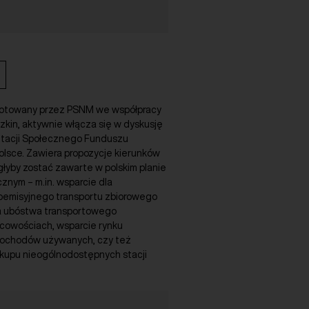
gotowany przez PSNM we współpracy
zkin, aktywnie włącza się w dyskusję
tacji Społecznego Funduszu
olsce. Zawiera propozycje kierunków
głyby zostać zawarte w polskim planie
znym – m.in. wsparcie dla
roemisyjnego transportu zbiorowego
a ubóstwa transportowego
scowościach, wsparcie rynku
mochodów używanych, czy też
kupu nieogólnodostępnych stacji