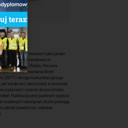
ość powietrza w miastach jako jeden
 problemów środowiskowych
tórymi zmaga się Polska. Porusza
ące m.in. ustanawiania Stref
tu (SCT) i smogu komunikacyjnego
, jak wesprzeć samorządy w procesie
ieczyszczeń i ocenie skuteczności
łań. Publikacja jest punktem wyjścia
at możliwych rozwiązań, które pomogą
ć jakość powietrza i zdrowie
.