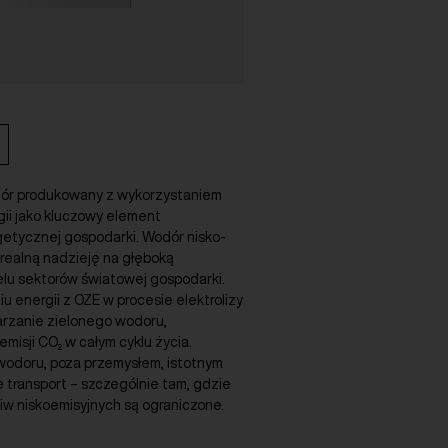
dór produkowany z wykorzystaniem
ii jako kluczowy element
getycznej gospodarki. Wodór nisko-
 realną nadzieję na głęboką
elu sektorów światowej gospodarki.
u energii z OZE w procesie elektrolizy
arzanie zielonego wodoru,
emisji CO₂ w całym cyklu życia.
 wodoru, poza przemysłem, istotnym
 transport – szczególnie tam, gdzie
liw niskoemisyjnych są ograniczone.