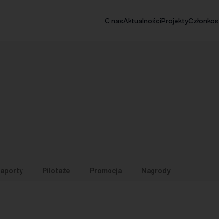
O nas
Aktualności
Projekty
Członko
aporty
Pilotaże
Promocja
Nagrody