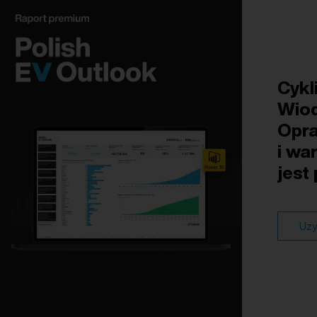
Cykl
Wiod
Opra
i wa
jest
Uzy