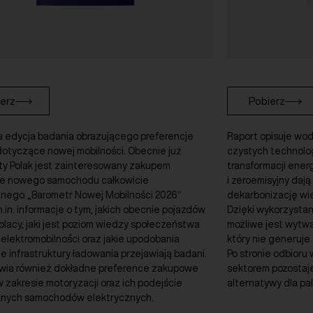
erz
Pobierz
a edycja badania obrazującego preferencje
Raport opisuje wo
dotyczące nowej mobilności. Obecnie już
czystych technolog
ty Polak jest zainteresowany zakupem
transformacji ener
ie nowego samochodu całkowicie
i zeroemisyjny dają
znego. „Barometr Nowej Mobilności 2026″
dekarbonizację wi
.in. informacje o tym, jakich obecnie pojazdów
Dzięki wykorzystani
olacy, jaki jest poziom wiedzy społeczeństwa
możliwe jest wytw
elektromobilności oraz jakie upodobania
który nie generuje 
 infrastruktury ładowania przejawiają badani.
Po stronie odbioru
wia również dokładne preference zakupowe
sektorem pozostaje
 zakresie motoryzacji oraz ich podejście
alternatywy dla pa
nych samochodów elektrycznych.