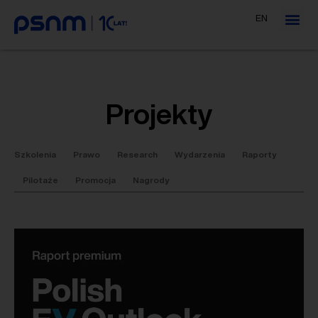
EN
Projekty
Szkolenia
Prawo
Research
Wydarzenia
Raporty
Pilotaże
Promocja
Nagrody