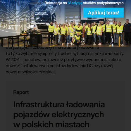
Pobierz
Przygotowane przez PSNM podsumowanie roku 2024 w polskim
sektorze nowej mobilności. Rok 2024 był bardzo trudny dla
zrównoważonego transportu. Pierwszy w historii spadek
rejestracji nowych samochodów elektrycznych rok do roku
oraz niski stopień wypełnienia unijnych wymogów (AFIR)
dotyczących rozbudowy infrastruktury ładowania
to tylko wybrane symptomy trudnej sytuacji na rynku e-mobility.
W 2024 r. odnotowano również pozytywne wydarzenia: rekord
nowo zainstalowanych punktów ładowania DC czy rozwój
nowej mobilności miejskiej.