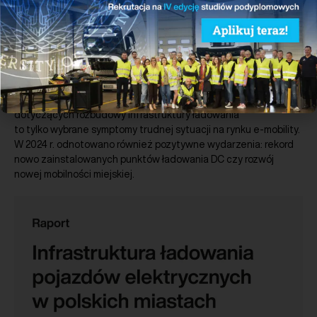
Pobierz
Przygotowane przez PSNM podsumowanie roku 2024 w polskim
sektorze nowej mobilności. Rok 2024 był bardzo trudny dla
zrównoważonego transportu. Pierwszy w historii spadek
rejestracji nowych samochodów elektrycznych rok do roku
oraz niski stopień wypełnienia unijnych wymogów (AFIR)
dotyczących rozbudowy infrastruktury ładowania
to tylko wybrane symptomy trudnej sytuacji na rynku e-mobility.
W 2024 r. odnotowano również pozytywne wydarzenia: rekord
nowo zainstalowanych punktów ładowania DC czy rozwój
nowej mobilności miejskiej.