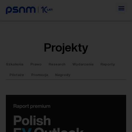
Projekty
Szkolenia
Prawo
Research
Wydarzenia
Raporty
Pilotaże
Promocja
Nagrody