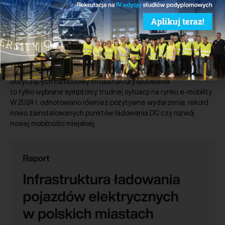
Pobierz
Przygotowane przez PSNM podsumowanie roku 2024 w polskim
sektorze nowej mobilności. Rok 2024 był bardzo trudny dla
zrównoważonego transportu. Pierwszy w historii spadek
rejestracji nowych samochodów elektrycznych rok do roku
oraz niski stopień wypełnienia unijnych wymogów (AFIR)
dotyczących rozbudowy infrastruktury ładowania
to tylko wybrane symptomy trudnej sytuacji na rynku e-mobility.
W 2024 r. odnotowano również pozytywne wydarzenia: rekord
nowo zainstalowanych punktów ładowania DC czy rozwój
nowej mobilności miejskiej.