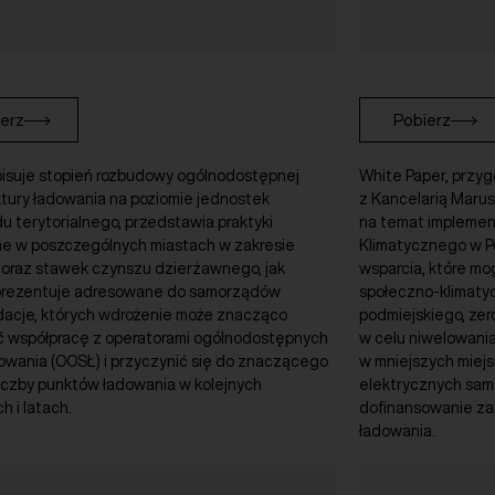
erz
Pobierz
pisuje stopień rozbudowy ogólnodostępnej
White Paper, przy
ktury ładowania na poziomie jednostek
z Kancelarią Marus
 terytorialnego, przedstawia praktyki
na temat implemen
e w poszczególnych miastach w zakresie
Klimatycznego w P
 oraz stawek czynszu dzierżawnego, jak
wsparcia, które mo
prezentuje adresowane do samorządów
społeczno-klimatyc
acje, których wdrożenie może znacząco
podmiejskiego, ze
ć współpracę z operatorami ogólnodostępnych
w celu niwelowani
dowania (OOSŁ) i przyczynić się do znaczącego
w mniejszych miej
iczby punktów ładowania w kolejnych
elektrycznych sa
h i latach.
dofinansowanie za
ładowania.