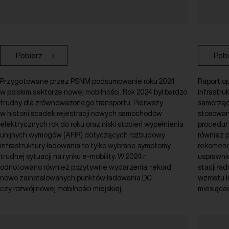
Pobierz
Pobi
Przygotowane przez PSNM podsumowanie roku 2024
Raport o
w polskim sektorze nowej mobilności. Rok 2024 był bardzo
infrastru
trudny dla zrównoważonego transportu. Pierwszy
samorządu
w historii spadek rejestracji nowych samochodów
stosowan
elektrycznych rok do roku oraz niski stopień wypełnienia
procedur
unijnych wymogów (AFIR) dotyczących rozbudowy
również 
infrastruktury ładowania to tylko wybrane symptomy
rekomend
trudnej sytuacji na rynku e-mobility. W 2024 r.
usprawni
odnotowano również pozytywne wydarzenia: rekord
stacji ła
nowo zainstalowanych punktów ładowania DC
wzrostu l
czy rozwój nowej mobilności miejskiej.
miesiącac