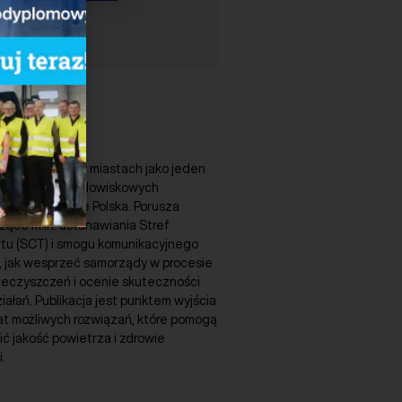
ość powietrza w miastach jako jeden
 problemów środowiskowych
tórymi zmaga się Polska. Porusza
ące m.in. ustanawiania Stref
tu (SCT) i smogu komunikacyjnego
, jak wesprzeć samorządy w procesie
ieczyszczeń i ocenie skuteczności
łań. Publikacja jest punktem wyjścia
at możliwych rozwiązań, które pomogą
ć jakość powietrza i zdrowie
.