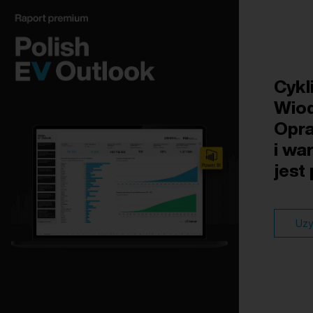
Cykl
Wiod
Opra
i wa
jest
Uzy