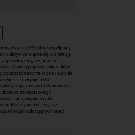
gotowany przez PSNM we współpracy
zkin, aktywnie włącza się w dyskusję
tacji Społecznego Funduszu
olsce. Zawiera propozycje kierunków
głyby zostać zawarte w polskim planie
znym – m.in. wsparcie dla
roemisyjnego transportu zbiorowego
a ubóstwa transportowego
scowościach, wsparcie rynku
mochodów używanych, czy też
kupu nieogólnodostępnych stacji