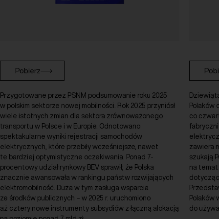
Pobierz
Pobi
Przygotowane przez PSNM podsumowanie roku 2025
Dziewiąt
w polskim sektorze nowej mobilności. Rok 2025 przyniósł
Polaków 
wiele istotnych zmian dla sektora zrównoważonego
co czwar
transportu w Polsce i w Europie. Odnotowano
fabryczn
spektakularne wyniki rejestracji samochodów
elektryc
elektrycznych, które przebiły wcześniejsze, nawet
zawiera m
te bardziej optymistyczne oczekiwania. Ponad 7-
szukają P
procentowy udział rynkowy BEV sprawił, że Polska
na temat 
znacznie awansowała w rankingu państw rozwijających
dotyczące
elektromobilność. Duża w tym zasługa wsparcia
Przedsta
ze środków publicznych – w 2025 r. uruchomiono
Polaków w
aż cztery nowe instrumenty subsydiów z łączną alokacją
do używa
na poziomie ponad 7 mld zł.