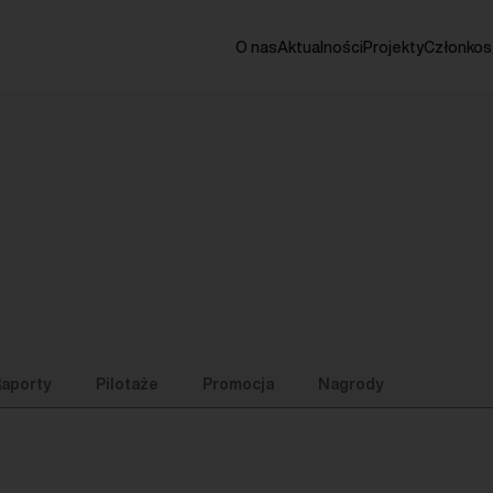
O nas
Aktualności
Projekty
Członko
aporty
Pilotaże
Promocja
Nagrody