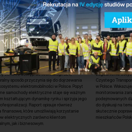
erz
Pobierz
ja przygotowana przez VWFS i PSNM opisuje
Raport opisuje jak
órny samochodów elektrycznych. Nabywcy
z najważniejszych
ściej dostrzegają w nim szansę na bardziej
i zdrowotnych, z k
ny cenowo dostęp do technologii BEV,
zagadnienia dotycz
ralny sposób przyczynia się do dojrzewania
Czystego Transpor
osystemu elektromobilności w Polsce. Popyt
w Polsce. Wskazuje
ne samochody elektryczne staje się ważnym
monitorowania zan
m kształtującym dynamikę rynku i sprzyja jego
podejmowanych dzia
rofesjonalizacji. Raport opisuje również
do dyskusji na tem
 finansowe, które umożliwiają korzystanie
skutecznie poprawi
ów elektrycznych zarówno klientom
mieszkańców Polski
lnym, jak i biznesowym.