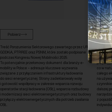
Pobierz
Pobi
Treść Porozumienia Sektorowego zawartego przez URE,
Publikac
GDDKiA, PTPiREE oraz PSNM, które zostało podpisane
rynek wt
podczas Kongresu Nowej Mobilności 2025.
coraz czę
To potencjalnie przełomowy dokument dla branży e-
przystęp
mobility w Polsce – adresuje kluczowe wyzwania
co w natu
związane z przyłączaniem infrastruktury ładowania
całego ek
do sieci energetycznej. Strony zadeklarowały wolę
na używa
i gotowość współpracy w zakresie wsparcia rozwoju
czynnikie
operatorów stacji ładowania (OSŁ), wsparcia rozbudowy
dalszej p
i modernizacji sieci elektroenergetycznych oraz budowy
narzędzia
przyłączy elektroenergetycznych dla potrzeb zasilania
z pojazd
OSŁ.
indywidua