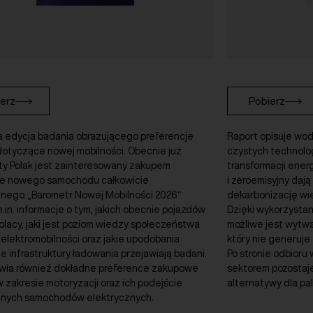
erz
Pobierz
a edycja badania obrazującego preferencje
Raport opisuje wo
dotyczące nowej mobilności. Obecnie już
czystych technolog
ty Polak jest zainteresowany zakupem
transformacji ener
ie nowego samochodu całkowicie
i zeroemisyjny dają
znego. „Barometr Nowej Mobilności 2026″
dekarbonizację wi
.in. informacje o tym, jakich obecnie pojazdów
Dzięki wykorzystani
olacy, jaki jest poziom wiedzy społeczeństwa
możliwe jest wytw
elektromobilności oraz jakie upodobania
który nie generuje 
 infrastruktury ładowania przejawiają badani.
Po stronie odbioru
wia również dokładne preference zakupowe
sektorem pozostaje
 zakresie motoryzacji oraz ich podejście
alternatywy dla pa
nych samochodów elektrycznych.