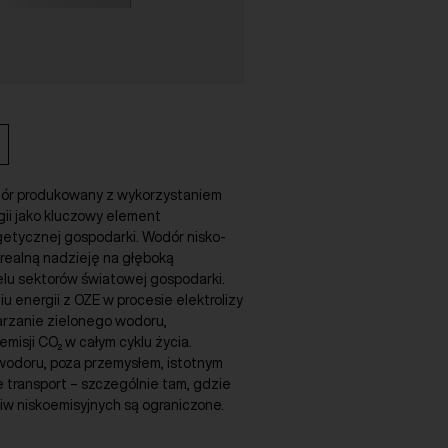
dór produkowany z wykorzystaniem
ii jako kluczowy element
getycznej gospodarki. Wodór nisko-
 realną nadzieję na głęboką
elu sektorów światowej gospodarki.
u energii z OZE w procesie elektrolizy
arzanie zielonego wodoru,
emisji CO₂ w całym cyklu życia.
 wodoru, poza przemysłem, istotnym
 transport – szczególnie tam, gdzie
liw niskoemisyjnych są ograniczone.