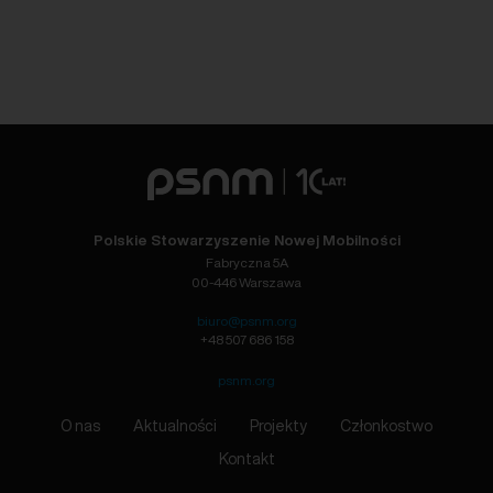
Polskie Stowarzyszenie Nowej Mobilności
Fabryczna 5A
00-446 Warszawa
biuro@psnm.org
+48 507 686 158
psnm.org
O nas
Aktualności
Projekty
Członkostwo
Kontakt