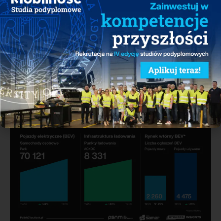
List otwarty: Apel o jak najszybsze
zdefiniowanie prawne mobilności
współdzielonej
17/12/2024
Udostępnij: