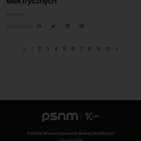
elektrycznych
25/11/2024
Udostępnij:
«
1
2
3
4
5
6
7
8
9
10
»
Polskie Stowarzyszenie Nowej Mobilności
Fabryczna 5A