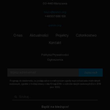
00-446 Warszawa
biuro@psnm.org
+48 507 686 158
psnm.org
O nas
Aktualności
Projekty
Członkostwo
Kontakt
Polityka Prywatności
Ogłoszenia
Zapisz się
Przyjmuję do wiadomości, że podając adres e-mail wyrażam zgodę na przetwarzanie moich danych
osobowych, zgodnie z treścią Ustawy z dnia 10 maja 2018 r. o ochronie danych osobowych (Dz.U. 2018
poz. 1000).
Bądź na bieżąco!