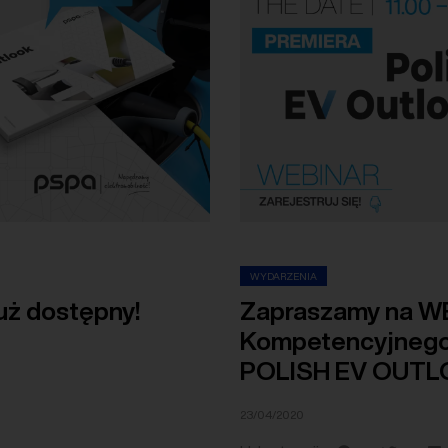
WYDARZENIA
uż dostępny!
Zapraszamy na W
Kompetencyjnego
POLISH EV OUT
23/04/2020