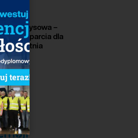
Antykryzysowa –
ędzia wsparcia dla
– 6 kwietnia
:00