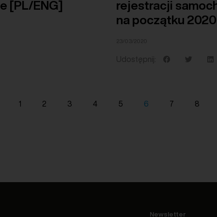
de [PL/ENG]
rejestracji samo
na początku 2020 
23/03/2020
Udostępnij:
1
2
3
4
5
6
7
8
Newsletter