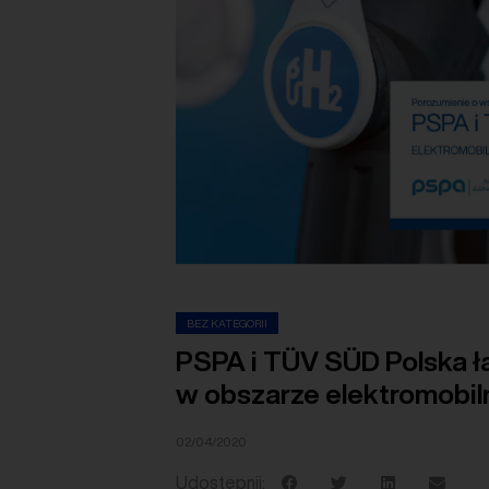
BEZ KATEGORII
PSPA i TÜV SÜD Polska łą
w obszarze elektromobil
02/04/2020
Udostępnij: