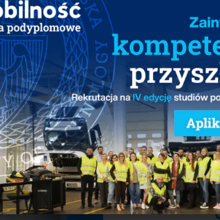
WYDARZENIA
Webcast „Tarcza 
rozwiązania i narz
przedsiębiorców” 
w godz. 11:00 – 12
03/04/2020
odorowe” – 21
Udostępnij: