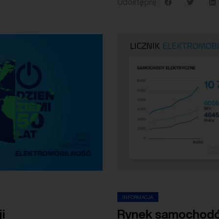
Udostępnij:
INFORMACJA
i
Rynek samochodów