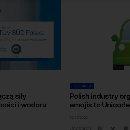
INFORMACJA
Polish industry o
czą siły
emojis to Unicod
ności i wodoru
25/03/2020
Udostępnij: