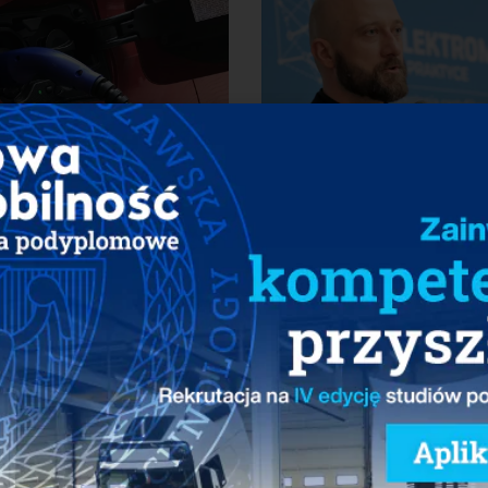
INFORMACJA
ce dopłat
Transfer w elektr
znych dla
Energia do PSPA
w życie
08/01/2020
Udostępnij: