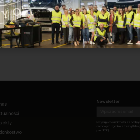
1
2
3
4
5
6
7
8
Newsletter
nas
tualności
ojekty
Przyjmuję do wiadomości, że podają
osobowych, zgodnie z treścią Ustawy 
poz. 1000).
złonkostwo