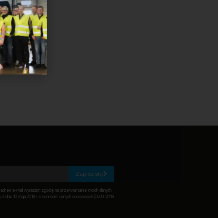
»
Zapisz się
c adres e-mail wyrażam zgodę na przetwarzanie moich danych
z dnia 10 maja 2018 r. o ochronie danych osobowych (Dz.U. 2018