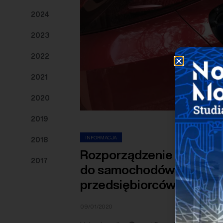
2024
2023
2022
2021
2020
2019
INFORMACJA
2018
Rozporządzenie dotyczą
2017
do samochodów elektryc
przedsiębiorców weszło 
09/01/2020