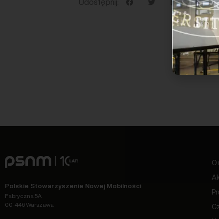
Udostępnij:
«
O 
Ak
Polskie Stowarzyszenie Nowej Mobilności
Pr
Fabryczna 5A
00-446 Warszawa
C