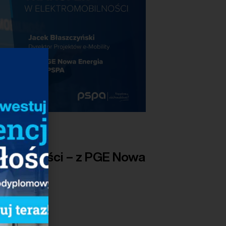
omobilności – z PGE Nowa