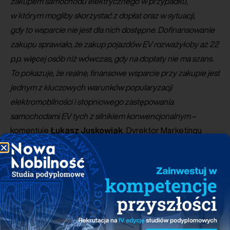
zakupem samochodu elektrycznego w przypadku,
w którym mogliby skorzystać z dopłat oraz w sytuacji,
gdy to wsparcie nie jest dla nich dostępne. Dofinansowanie
zakupu sprawiało, że zakup pojazdów EV rozważyłoby aż 22
p.p. więcej osób niż wówczas, gdy na dopłaty nie ma szans.
To pokazuje, że realne, finansowe wsparcie przy zakupie jest
jednym z kluczowych warunków popularyzacji
elektromobilności i stopniowego zastępowania
samochodami EV tych z silnikiem konwencjonalnym
–
komentuje
Łukasz
Juskowiak
, Dyrektor Marketingu
OTOMOTO.
Infrastruktura ładowania kluczem do rozwoju
elektromobilności w Polsce
Aby przekonać Polaków do elektromobilności,
nie tylko ceny pojazdów muszą stać się bardziej