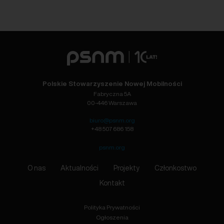
Polskie Stowarzyszenie Nowej Mobilności
Fabryczna 5A
00-446 Warszawa
biuro@psnm.org
+48 507 686 158
psnm.org
O nas
Aktualności
Projekty
Członkostwo
Kontakt
Polityka Prywatności
Ogłoszenia