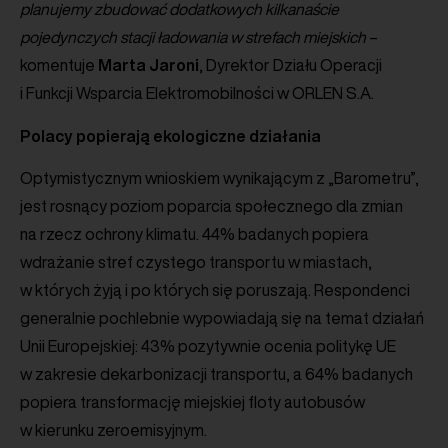
planujemy zbudować dodatkowych kilkanaście
pojedynczych stacji ładowania w strefach miejskich
–
komentuje
Marta
Jaroni
, Dyrektor Działu Operacji
i Funkcji Wsparcia Elektromobilności w ORLEN S.A.
Polacy popierają ekologiczne działania
Optymistycznym wnioskiem wynikającym z „Barometru”,
jest rosnący poziom poparcia społecznego dla zmian
na rzecz ochrony klimatu. 44% badanych popiera
wdrażanie stref czystego transportu w miastach,
w których żyją i po których się poruszają. Respondenci
generalnie pochlebnie wypowiadają się na temat działań
Unii Europejskiej: 43% pozytywnie ocenia politykę UE
w zakresie dekarbonizacji transportu, a 64% badanych
popiera transformację miejskiej floty autobusów
w kierunku zeroemisyjnym.