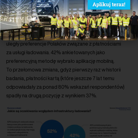
przystępne. Konieczne jest również zdecydowane
przyspieszenie rozbudowy infrastruktury ładowania.
33% Polaków traktuje tę kwestię priorytetowo i od stanu
rynku ładowania uzależnia decyzję o nabyciu „elektryka”.
Z ostatniego wydania raportu PSNM wynika, że zmianie
uległy preferencje Polaków związane z płatnościami
za usługi ładowania. 42% ankietowanych jako
preferencyjną metodę wybrało aplikację mobilną.
To przełomowa zmiana, gdyż pierwszy raz w historii
badania, płatności kartą (które jeszcze 7 lat temu
odpowiadały za ponad 80% wskazań respondentów)
spadły na drugą pozycję z wynikiem 37%.