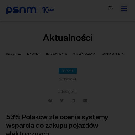
EN
Aktualności
Wszystkie
RAPORT
INFORMACJA
WSPÓŁPRACA
WYDARZENIA
RAPORT
27/12/2024
Udostępnij:
53% Polaków źle ocenia systemy
wsparcia do zakupu pojazdów
elektrycznych