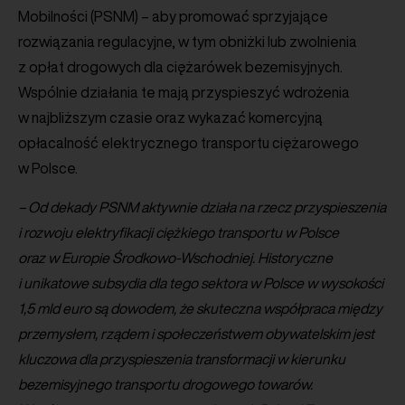
Mobilności (PSNM) – aby promować sprzyjające
rozwiązania regulacyjne, w tym obniżki lub zwolnienia
z opłat drogowych dla ciężarówek bezemisyjnych.
Wspólnie działania te mają przyspieszyć wdrożenia
w najbliższym czasie oraz wykazać komercyjną
opłacalność elektrycznego transportu ciężarowego
w Polsce.
– Od dekady PSNM aktywnie działa na rzecz przyspieszenia
i rozwoju elektryfikacji ciężkiego transportu w Polsce
oraz w Europie Środkowo-Wschodniej. Historyczne
i unikatowe subsydia dla tego sektora w Polsce w wysokości
1,5 mld euro są dowodem, że skuteczna współpraca między
przemysłem, rządem i społeczeństwem obywatelskim jest
kluczowa dla przyspieszenia transformacji w kierunku
bezemisyjnego transportu drogowego towarów.