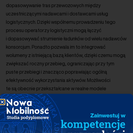
dopasowywanie tras przewozowych między
uczestniczącymi nadawcami i dostawcami usług
logistycznych. Dzięki wspólnemu prowadzeniu tego
procesu operatorzy logistyczni mogą łączyć
i dopasowywać strumienie ładunków od wielu nadawców
konsorcjum. Ponadto pozwala im to integrować
wolumeny z istniejącą bazą klientów, dzięki czemu mogą
zwiększać roczny przebieg, ograniczając przy tym
puste przebiegi i znacząco poprawiając ogólną
efektywność wykorzystania aktywów. Możliwości
te są obecnie przekształcane w realne modele
biznesowe, na które przewoźnicy mogą składać oferty
z wykorzystaniem usługi PragmaCharge electric
Trucking-as-a-Service – przy całkowitym koszcie
posiadania (TCO) równym lub niższym niż w przypadku
ciężarówek z silnikiem Diesla.