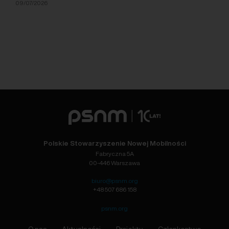
09/07/2026
Polskie Stowarzyszenie Nowej Mobilności
Fabryczna 5A
00-446 Warszawa
biuro@psnm.org
+48 507 686 158
psnm.org