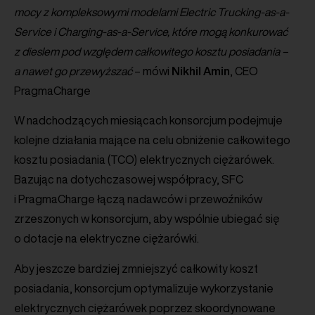
mocy z kompleksowymi modelami Electric Trucking-as-a-
Service i Charging-as-a-Service, które mogą konkurować
z dieslem pod względem całkowitego kosztu posiadania –
a nawet go przewyższać
– mówi
Nikhil Amin
, CEO
PragmaCharge
W nadchodzących miesiącach konsorcjum podejmuje
kolejne działania mające na celu obniżenie całkowitego
kosztu posiadania (TCO) elektrycznych ciężarówek.
Bazując na dotychczasowej współpracy, SFC
i PragmaCharge łączą nadawców i przewoźników
zrzeszonych w konsorcjum, aby wspólnie ubiegać się
o dotacje na elektryczne ciężarówki.
Aby jeszcze bardziej zmniejszyć całkowity koszt
posiadania, konsorcjum optymalizuje wykorzystanie
elektrycznych ciężarówek poprzez skoordynowane