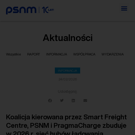
Aktualności
Wszystkie
RAPORT
INFORMACJA
WSPÓŁPRACA
WYDARZENIA
INFORMACJA
24/02/2026
Udostępnij:
Koalicja kierowana przez Smart Freight
Centre, PSNM i PragmaCharge zbuduje
w 2026 r. sieć hubów ładowania