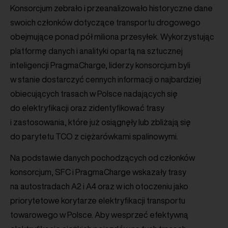
Konsorcjum zebrało i przeanalizowało historyczne dane
swoich członków dotyczące transportu drogowego
obejmujące ponad pół miliona przesyłek. Wykorzystując
platformę danych i analityki opartą na sztucznej
inteligencji PragmaCharge, liderzy konsorcjum byli
w stanie dostarczyć cennych informacji o najbardziej
obiecujących trasach w Polsce nadających się
do elektryfikacji oraz zidentyfikować trasy
i zastosowania, które już osiągnęły lub zbliżają się
do parytetu TCO z ciężarówkami spalinowymi.
Na podstawie danych pochodzących od członków
konsorcjum, SFC i PragmaCharge wskazały trasy
na autostradach A2 i A4 oraz w ich otoczeniu jako
priorytetowe korytarze elektryfikacji transportu
towarowego w Polsce. Aby wesprzeć efektywną