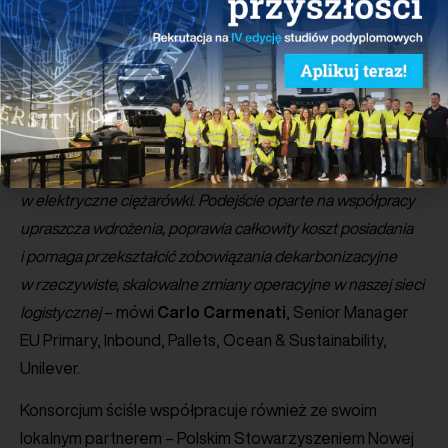
– Model konsorcjum usuwa wiele barier, które historycznie
spowalniały elektryfikację transportu towarowego. Dzięki
wspólnemu działaniu nadawców i dostawców usług
logistycznych możemy dopasować wolumeny, zwiększyć
roczny przebieg i ograniczyć puste przejazdy, co daje
przewoźnikom pewność potrzebną do inwestowania
w elektryczne ciężarówki. Podejście oparte na współpracy
upraszcza wdrożenia, poprawia całkowity koszt posiadania
i pomaga przekształcić zobowiązania dekarbonizacyjne
w rzeczywiste, skalowalne zmiany operacyjne w naszej sieci
logistycznej
– mówi
Carlo
Carmenati
, Senior Manager
EU Primary, Inbound, Pallets, Ocean & Sustainability,
Unilever.
Konsorcjum ściśle współpracuje również ze swoim
lokalnym partnerem – Polskim Stowarzyszeniem Nowej