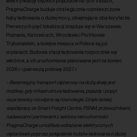
elektryfikację ciężkich pojazdów na tych trasach,
PragmaCharge buduje strategicznie rozmieszczone
huby ładowania o dużej mocy, obejmujące oba korytarze.
Pierwszych pięć lokalizacji znajduje się w Warszawie,
Poznaniu, Katowicach, Wrocławiu i Piotrkowie
Trybunalskim, a kolejne miejsca w Polsce są już
w planach. Budowa stacji ładowania rozpocznie się
wkrótce, a ich uruchomienie planowane jest na koniec
2026 r. i pierwszą połowę 2027 r.
– Bezemisyjny transport ciężarowy na dużą skalę jest
możliwy, gdy infrastruktura ładowania, pojazdy i popyt
na przewozy rozwijane są równolegle. Dzięki ścisłej
współpracy ze Smart Freight Centre, PSNM, przewoźnikami,
nadawcami i partnerami z sektora nieruchomości
PragmaCharge umożliwia wdrażanie elektrycznych
ciężarówek poprzez połączenie hubów ładowania o dużej