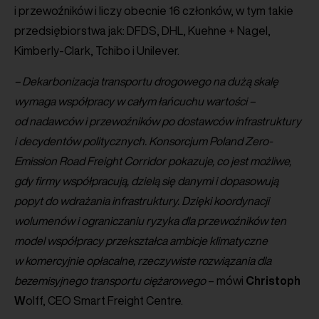
i przewoźników i liczy obecnie 16 członków, w tym takie
przedsiębiorstwa jak: DFDS, DHL, Kuehne + Nagel,
Kimberly-Clark, Tchibo i Unilever.
– Dekarbonizacja transportu drogowego na dużą skalę
wymaga współpracy w całym łańcuchu wartości –
od nadawców i przewoźników po dostawców infrastruktury
i decydentów politycznych. Konsorcjum Poland Zero-
Emission Road Freight Corridor pokazuje, co jest możliwe,
gdy firmy współpracują, dzielą się danymi i dopasowują
popyt do wdrażania infrastruktury. Dzięki koordynacji
wolumenów i ograniczaniu ryzyka dla przewoźników ten
model współpracy przekształca ambicje klimatyczne
w komercyjnie opłacalne, rzeczywiste rozwiązania dla
bezemisyjnego transportu ciężarowego
– mówi
Christoph
W
olff, CEO Smart Freight Centre.