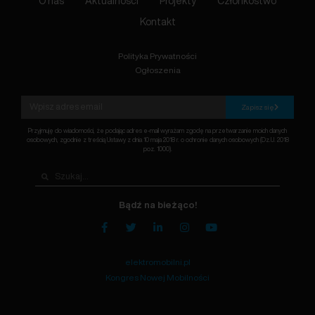
O nas
Aktualności
Projekty
Członkostwo
Kontakt
Polityka Prywatności
Ogłoszenia
Zapisz się
Przyjmuję do wiadomości, że podając adres e-mail wyrażam zgodę na przetwarzanie moich danych
osobowych, zgodnie z treścią Ustawy z dnia 10 maja 2018 r. o ochronie danych osobowych (Dz.U. 2018
poz. 1000).
Bądź na bieżąco!
elektromobilni.pl
Kongres Nowej Mobilności