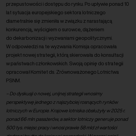
przepustowości i dostępu do rynku. Po upływie ponad 10
lat sytuacja europejskiego sektora lotniczego
diametralnie się zmieniła w związku z narastającą
konkurencją, wyścigiem o surowce, dążeniem
do dekarbonizacji i wyzwaniami geopolitycznymi.
W odpowiedzi na te wyzwania Komisja opracowała
projekt nowej strategii, którą skierowała do konsultacji
w państwach członkowskich. Swoją opinię do strategii
opracował Komitet ds. Zrównoważonego Lotnictwa
PSNM.
– Do dyskusji o nowej, unijnej strategii wnosimy
perspektywę jednego z najszybciej rosnących rynków
lotniczych w Europie. Krajowe lotniska obsłużyły w 2025 r.
ponad 66 mln pasażerów, a sektor lotniczy generuje ponad
500 tys. miejsc pracy i wnosi prawie 58 mld zł wartości
dodanej brutto do krajowej gospodarki. W naszej opinii