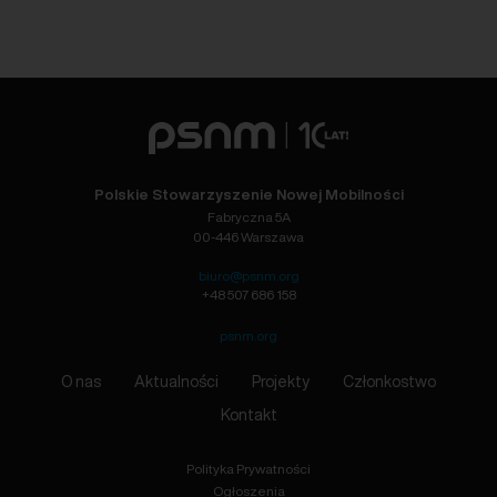
Polskie Stowarzyszenie Nowej Mobilności
Fabryczna 5A
00-446 Warszawa
biuro@psnm.org
+48 507 686 158
psnm.org
O nas
Aktualności
Projekty
Członkostwo
Kontakt
Polityka Prywatności
Ogłoszenia