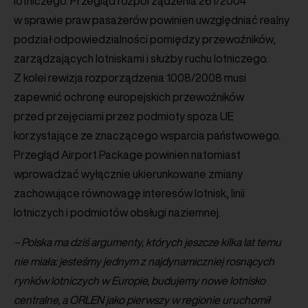
lotniczego. Przegląd rozporządzenia 261/2004
w sprawie praw pasażerów powinien uwzględniać realny
podział odpowiedzialności pomiędzy przewoźników,
zarządzających lotniskami i służby ruchu lotniczego.
Z kolei rewizja rozporządzenia 1008/2008 musi
zapewnić ochronę europejskich przewoźników
przed przejęciami przez podmioty spoza UE
korzystające ze znaczącego wsparcia państwowego.
Przegląd Airport Package powinien natomiast
wprowadzać wyłącznie ukierunkowane zmiany
zachowujące równowagę interesów lotnisk, linii
lotniczych i podmiotów obsługi naziemnej.
– Polska ma dziś argumenty, których jeszcze kilka lat temu
nie miała: jesteśmy jednym z najdynamiczniej rosnących
rynków lotniczych w Europie, budujemy nowe lotnisko
centralne, a ORLEN jako pierwszy w regionie uruchomił