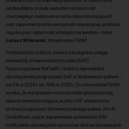
podkreśliliśmy przede wszystkim konieczność
równoległego realizowania celów dekarbonizacyjnych
oraz zapewnienia konkurencyjności operacyjnej, spójności
regulacyjnej i odporności strategicznej sektora
– mówi
Łukasz
Witkowski
, Wiceprezes PSNM.
Polska branża lotnicza zwraca szczególną uwagę
na kwestię zrównoważonych paliw (SAF).
Rozporządzenie ReFuelEU Aviation wprowadza
obowiązkowe progi udziału SAF w tankowanym paliwie –
od 2% w 2025 r. do 70% w 2050 r. Ze stanowiska PSNM
wynika, że europejskie moce produkcyjne pozostają
dalece niewystarczające, a ceny SAF wielokrotnie
przewyższają koszt konwencjonalnego paliwa Jet-A1.
Dodatkowo, ciężar zapewnienia wolumenów SAF
i rozliczenia obowiązków spoczywa dziś na dostawcach