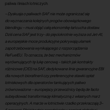
paliwa i liniach lotniczych.
– Dyskusja o paliwach SAF nie może ograniczać się
do wyznaczania kolejnych progów obowiązkowego
blendingu – musi objąć całą ekonomikę łańcucha dostaw.
Dziś cena SAF jest trzy- do pięciokrotnie wyższa od Jet-A1,
a europejskie moce produkcyjne pokrywają ułamek
zapotrzebowania wynikającego z rozporządzenia
ReFuelEU. To oznacza, że bez mechanizmów
wyrównujących tę lukę cenową – takich jak kontrakty
różnicowe (CfD) na SAF, dedykowane linie gwarancyjne EBI
dla nowych biorafinerii czy preferencyjne stawki opłat
lotniskowych dla operatorów tankujących paliwo
zrównoważone – europejscy przewoźnicy będą de facto
subsydiować transformację klimatyczną z własnych marż
operacyjnych. A marże w lotnictwie rzadko przekraczają 3–