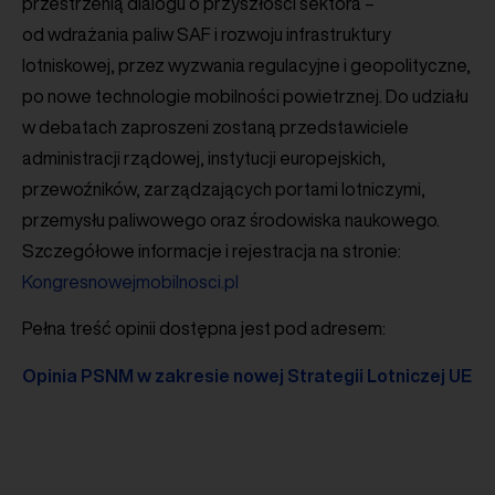
przestrzenią dialogu o przyszłości sektora –
od wdrażania paliw SAF i rozwoju infrastruktury
lotniskowej, przez wyzwania regulacyjne i geopolityczne,
po nowe technologie mobilności powietrznej. Do udziału
w debatach zaproszeni zostaną przedstawiciele
administracji rządowej, instytucji europejskich,
przewoźników, zarządzających portami lotniczymi,
przemysłu paliwowego oraz środowiska naukowego.
Szczegółowe informacje i rejestracja na stronie:
Kongresnowejmobilnosci.pl
Pełna treść opinii dostępna jest pod adresem:
Opinia PSNM w zakresie nowej Strategii Lotniczej UE