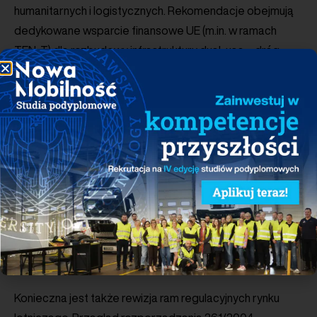
humanitarnych i logistycznych. Rekomendacje obejmują
dedykowane wsparcie finansowe UE (m.in. w ramach
TEN-T) dla rozbudowy infrastruktury dual-use – dróg
startowych, dróg kołowania i płyt postojowych –
wdrożenie systemów nawigacyjnych odpornych
na zakłócenia i degradację sygnału GNSS/GPS,
szczególnie istotnych przy wschodniej granicy NATO,
a także pilne uregulowanie ochrony portów lotniczych
przed bezzałogowymi statkami powietrznymi. Strategia
powinna również wspierać cyfryzację usług lotniskowych,
w tym wdrażanie systemów AI i automatyzacji, a także
przyspieszać prace nad Single European Sky
i systemem SESAR jako elementami efektywności
zarządzania ruchem lotniczym.
Konieczna jest także rewizja ram regulacyjnych rynku