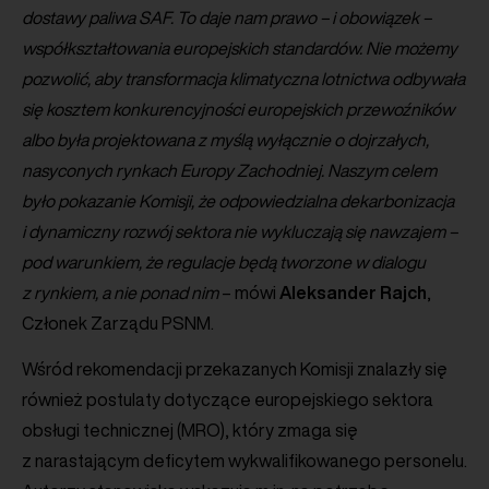
dostawy paliwa SAF. To daje nam prawo – i obowiązek –
współkształtowania europejskich standardów. Nie możemy
pozwolić, aby transformacja klimatyczna lotnictwa odbywała
się kosztem konkurencyjności europejskich przewoźników
albo była projektowana z myślą wyłącznie o dojrzałych,
nasyconych rynkach Europy Zachodniej. Naszym celem
było pokazanie Komisji, że odpowiedzialna dekarbonizacja
i dynamiczny rozwój sektora nie wykluczają się nawzajem –
pod warunkiem, że regulacje będą tworzone w dialogu
z rynkiem, a nie ponad nim
– mówi
Aleksander
Rajch
,
Członek Zarządu PSNM.
Wśród rekomendacji przekazanych Komisji znalazły się
również postulaty dotyczące europejskiego sektora
obsługi technicznej (MRO), który zmaga się
z narastającym deficytem wykwalifikowanego personelu.