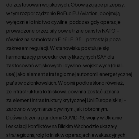
do zastosowań wojskowych. Obowiązujące przepisy,
w tym rozporządzenie ReFuelEU Aviation, obejmują
wyłącznie lotnictwo cywilne, podczas gdy operacje
prowadzone przez siły powietrzne państw NATO –
również na samolotach F-16 i F-35 – pozostają poza
zakresem regulacji. W stanowisku postuluje się
harmonizację procedur certyfikacyjnych SAF dla
zastosowań wojskowych i cywilno-wojskowych (dual-
use) jako element strategicznej autonomii energetycznej
państw członkowskich. W opinii podkreślono również,
że infrastruktura lotniskowa powinna zostać uznana
za element infrastruktury krytycznej Unii Europejskiej –
zarówno w wymiarze cywilnym, jak i obronnym.
Doświadczenia pandemii COVID-19, wojny w Ukrainie
i eskalacji konfliktów na Bliskim Wschodzie ukazały
strategiczną rolę lotnisk w operacjach ewakuacyjnych,