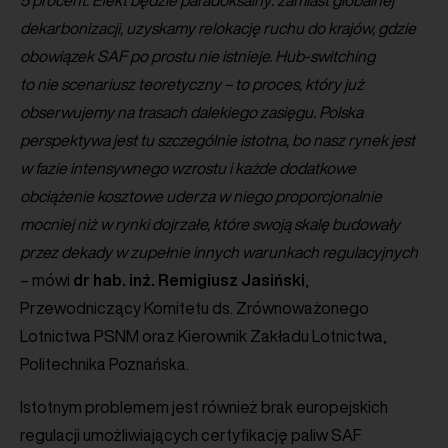
5 procent. Efekt będzie paradoksalny: zamiast globalnej
dekarbonizacji, uzyskamy relokację ruchu do krajów, gdzie
obowiązek SAF po prostu nie istnieje. Hub-switching
to nie scenariusz teoretyczny – to proces, który już
obserwujemy na trasach dalekiego zasięgu. Polska
perspektywa jest tu szczególnie istotna, bo nasz rynek jest
w fazie intensywnego wzrostu i każde dodatkowe
obciążenie kosztowe uderza w niego proporcjonalnie
mocniej niż w rynki dojrzałe, które swoją skalę budowały
przez dekady w zupełnie innych warunkach regulacyjnych
– mówi
dr hab. inż. Remigiusz Jasiński
,
Przewodniczący Komitetu ds. Zrównoważonego
Lotnictwa PSNM oraz Kierownik Zakładu Lotnictwa,
Politechnika Poznańska.
Istotnym problemem jest również brak europejskich
regulacji umożliwiających certyfikację paliw SAF