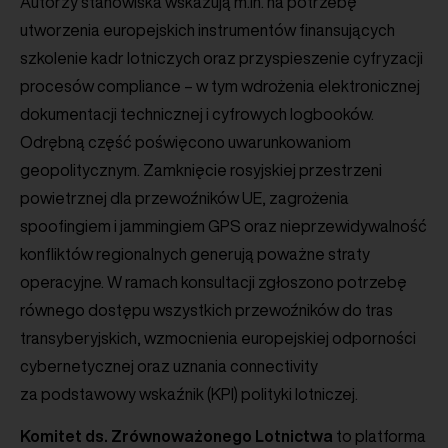
Autorzy stanowiska wskazują m.in. na potrzebę
utworzenia europejskich instrumentów finansujących
szkolenie kadr lotniczych oraz przyspieszenie cyfryzacji
procesów compliance – w tym wdrożenia elektronicznej
dokumentacji technicznej i cyfrowych logbooków.
Odrębną część poświęcono uwarunkowaniom
geopolitycznym. Zamknięcie rosyjskiej przestrzeni
powietrznej dla przewoźników UE, zagrożenia
spoofingiem i jammingiem GPS oraz nieprzewidywalność
konfliktów regionalnych generują poważne straty
operacyjne. W ramach konsultacji zgłoszono potrzebę
równego dostępu wszystkich przewoźników do tras
transyberyjskich, wzmocnienia europejskiej odporności
cybernetycznej oraz uznania connectivity
za podstawowy wskaźnik (KPI) polityki lotniczej.
Komitet ds. Zrównoważonego Lotnictwa
to platforma