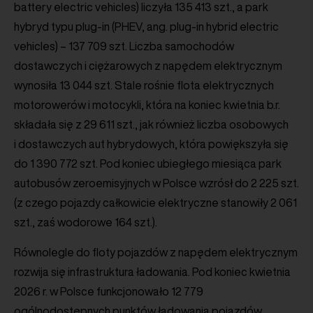
battery electric vehicles) liczyła 135 413 szt., a park
hybryd typu plug-in (PHEV, ang. plug-in hybrid electric
vehicles) – 137 709 szt. Liczba samochodów
dostawczych i ciężarowych z napędem elektrycznym
wynosiła 13 044 szt. Stale rośnie flota elektrycznych
motorowerów i motocykli, która na koniec kwietnia b.r.
składała się z 29 611 szt., jak również liczba osobowych
i dostawczych aut hybrydowych, która powiększyła się
do 1 390 772 szt. Pod koniec ubiegłego miesiąca park
autobusów zeroemisyjnych w Polsce wzrósł do 2 225 szt.
(z czego pojazdy całkowicie elektryczne stanowiły 2 061
szt., zaś wodorowe 164 szt.).
Równolegle do floty pojazdów z napędem elektrycznym
rozwija się infrastruktura ładowania. Pod koniec kwietnia
2026 r. w Polsce funkcjonowało 12 779
ogólnodostępnych punktów ładowania pojazdów