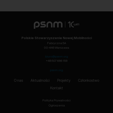
Polskie Stowarzyszenie Nowej Mobilności
Fabryczna 5A
00-446 Warszawa
biuro@psnm.org
+48 507 686 158
psnm.org
O nas
Aktualności
Projekty
Członkostwo
Kontakt
Polityka Prywatności
Ogłoszenia