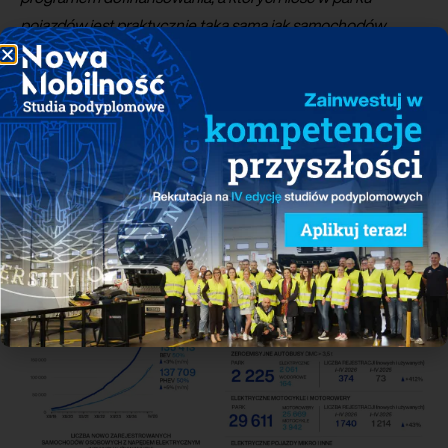
pojazdów jest praktycznie taka sama jak samochodów
elektrycznych. Warto podkreślić, że konsekwentnie rośnie
liczba publicznych punktów ładowania samochodów
elektrycznych, a prawie połowa z nich to punkty szybkiego
ładowania prądem stałym
– mówi
Jakub
Faryś
, Prezes
PZPM.