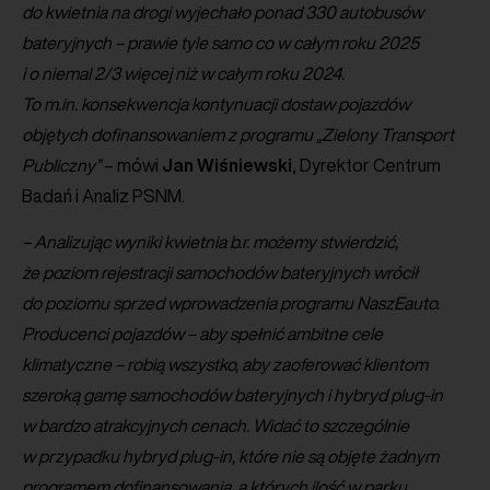
do kwietnia na drogi wyjechało ponad 330 autobusów
bateryjnych – prawie tyle samo co w całym roku 2025
i o niemal 2/3 więcej niż w całym roku 2024.
To m.in. konsekwencja kontynuacji dostaw pojazdów
objętych dofinansowaniem z programu „Zielony Transport
Publiczny”
– mówi
Jan
Wiśniewski
, Dyrektor Centrum
Badań i Analiz PSNM.
– Analizując wyniki kwietnia b.r. możemy stwierdzić,
że poziom rejestracji samochodów bateryjnych wrócił
do poziomu sprzed wprowadzenia programu NaszEauto.
Producenci pojazdów – aby spełnić ambitne cele
klimatyczne – robią wszystko, aby zaoferować klientom
szeroką gamę samochodów bateryjnych i hybryd plug-in
w bardzo atrakcyjnych cenach. Widać to szczególnie
w przypadku hybryd plug-in, które nie są objęte żadnym
programem dofinansowania, a których ilość w parku