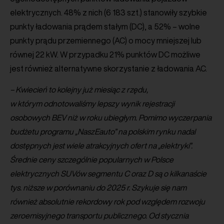
elektrycznych. 48% z nich (6 183 szt.) stanowiły szybkie
punkty ładowania prądem stałym (DC), a 52% – wolne
punkty prądu przemiennego (AC) o mocy mniejszej lub
równej 22 kW. W przypadku 21% punktów DC możliwe
jest również alternatywne skorzystanie z ładowania AC.
– Kwiecień to kolejny już miesiąc z rzędu,
w którym odnotowaliśmy lepszy wynik rejestracji
osobowych BEV niż w roku ubiegłym. Pomimo wyczerpania
budżetu programu „NaszEauto” na polskim rynku nadal
dostępnych jest wiele atrakcyjnych ofert na „elektryki”.
Średnie ceny szczególnie popularnych w Polsce
elektrycznych SUVów segmentu C oraz D są o kilkanaście
tys. niższe w porównaniu do 2025 r. Szykuje się nam
również absolutnie rekordowy rok pod względem rozwoju
zeroemisyjnego transportu publicznego. Od stycznia