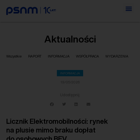
Aktualności
Wszystkie
RAPORT
INFORMACJA
WSPÓŁPRACA
WYDARZENIA
INFORMACJA
19/05/2026
Udostępnij:
Licznik Elektromobilności: rynek
na plusie mimo braku dopłat
do osobowych BEV