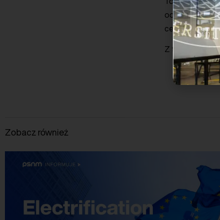
To ważny krok w
odpowiedzialnoś
centralną.
Z treścią dekla
Zobacz również