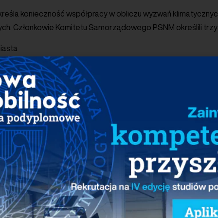
kreśla konieczność współpracy w obliczu wyzwań klimatyczny
nych. Członkowie Komitetu Samorządowego PSNM określili trzy
iasta
nistyka
rzestrzeń
o wskazuje kierunek rozwoju miast – opartych na wysokiej jakośc
ci, odporności, bezpieczeństwie, partycypacji społecznej i o
łego Stołu
Komitetu Samorządowego PSNM
opracowane zos
ministracji centralnej i instytucji rządowych. Postulaty dotyc
zwoju nowej mobilności w miastach. Dokumenty zostały przekaz
uliny Henning-Kloski oraz do Pana Ministra Infrastruktury, Dariu