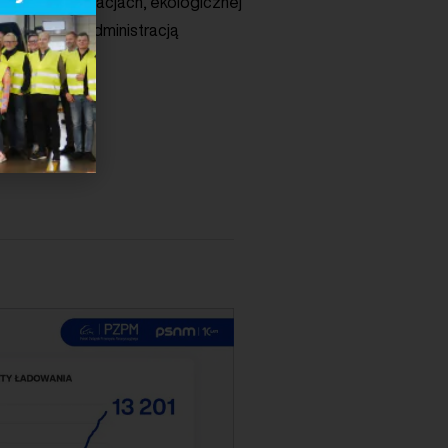
artej na innowacjach, ekologicznej
morządami a administracją