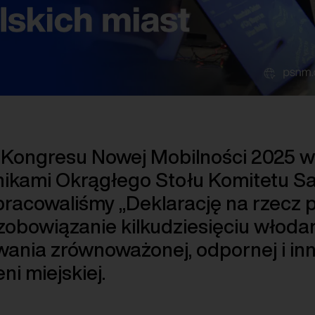
Kongresu Nowej Mobilności 2025 w
nikami Okrągłego Stołu Komitetu
acowaliśmy „Deklarację na rzecz pr
 zobowiązanie kilkudziesięciu włoda
ania zrównoważonej, odpornej i in
ni miejskiej.