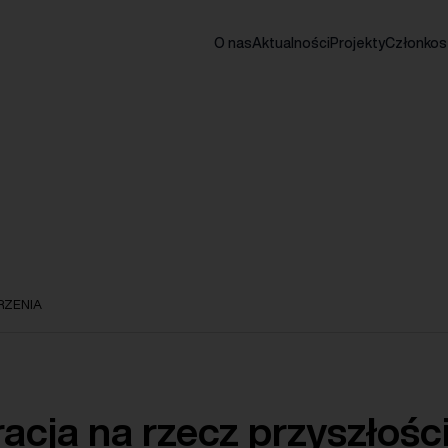
O nas
Aktualności
Projekty
Członko
ZENIA
acja na rzecz przyszłośc