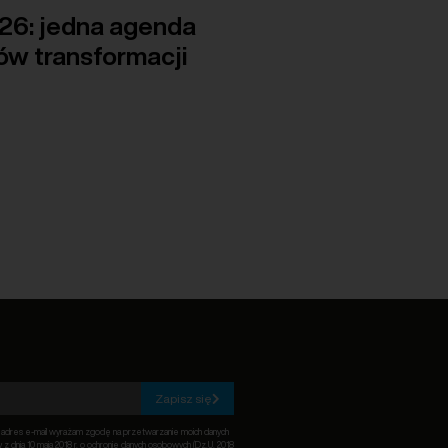
6: jedna agenda
ów transformacji
Zapisz się
c adres e-mail wyrażam zgodę na przetwarzanie moich danych
z dnia 10 maja 2018 r. o ochronie danych osobowych (Dz.U. 2018