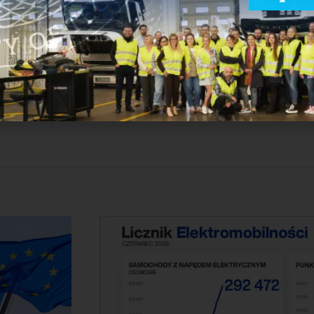
 stronę spójnej, długofalowej transformacji polskich miast – op
ci, społecznej sprawiedliwości, edukacji i dialogu między sa
racji można zapoznać się
tutaj >