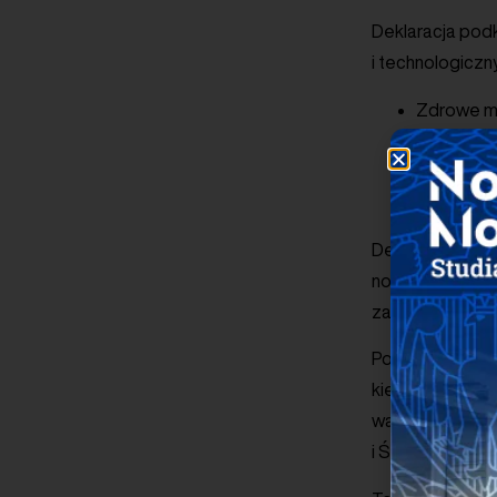
Deklaracja pod
i technologicz
Zdrowe m
Nowa urba
Wspólna p
Deklaracja jasn
nowej mobilnoś
zasobami.
Podczas Okrąg
kierowane do ad
warunków dla ro
i Środowiska, Pa