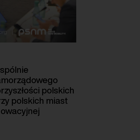
spólnie
 Samorządowego
zyszłości polskich
rzy polskich miast
nowacyjnej