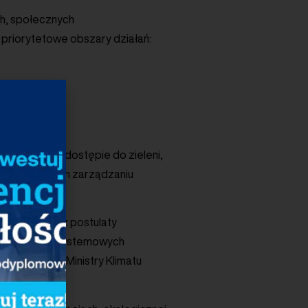
ch, społecznych
 priorytetowe obszary działań:
i powietrza, dostępie do zieleni,
dpowiedzialnym zarządzaniu
tały również postulaty
zą stworzenia systemowych
ane do Pani Ministry Klimatu
sza Klimczaka.