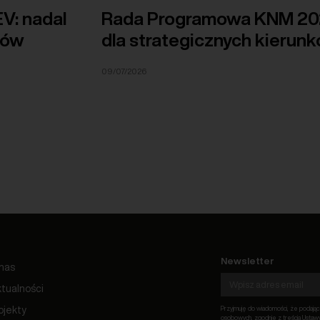
V: nadal
Rada Programowa KNM 202
dów
dla strategicznych kierunk
09/07/2026
Newsletter
nas
tualności
ojekty
Przyjmuję do wiadomości, że podają
osobowych, zgodnie z treścią Ustawy 