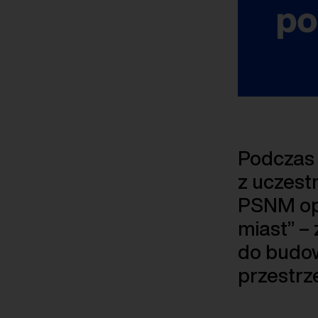
Podczas 
z uczest
PSNM opr
miast” –
do budow
przestrze