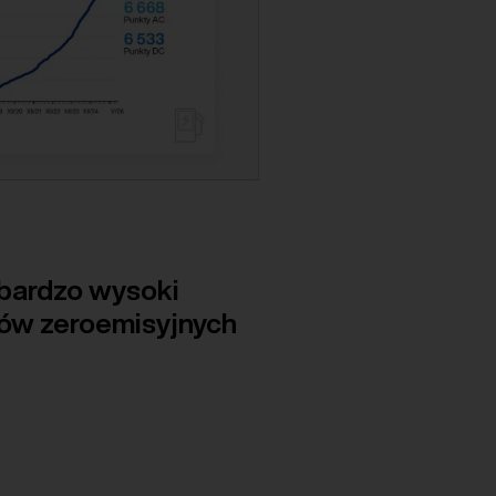
 bardzo wysoki
sów zeroemisyjnych