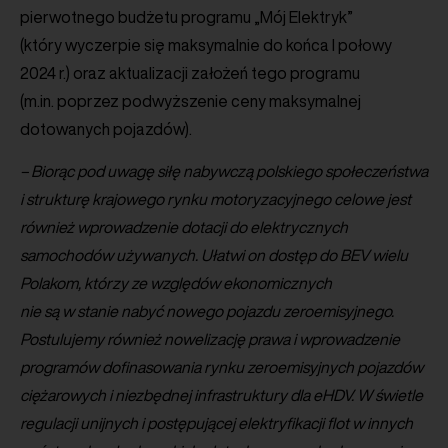
pierwotnego budżetu programu „Mój Elektryk”
(który wyczerpie się maksymalnie do końca I połowy
2024 r.) oraz aktualizacji założeń tego programu
(m.in. poprzez podwyższenie ceny maksymalnej
dotowanych pojazdów).
– Biorąc pod uwagę siłę nabywczą polskiego społeczeństwa
i strukturę krajowego rynku motoryzacyjnego celowe jest
również wprowadzenie dotacji do elektrycznych
samochodów używanych. Ułatwi on dostęp do BEV wielu
Polakom, którzy ze względów ekonomicznych
nie są w stanie nabyć nowego pojazdu zeroemisyjnego.
Postulujemy również nowelizację prawa i wprowadzenie
programów dofinasowania rynku zeroemisyjnych pojazdów
ciężarowych i niezbędnej infrastruktury dla eHDV. W świetle
regulacji unijnych i postępującej elektryfikacji flot w innych