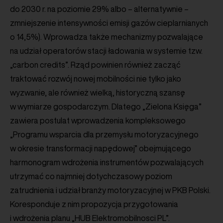
do 2030 r. na poziomie 29% albo – alternatywnie –
zmniejszenie intensywności emisji gazów cieplarnianych
o 14,5%). Wprowadza także mechanizmy pozwalające
na udział operatorów stacji ładowania w systemie tzw.
„carbon credits”. Rząd powinien również zacząć
traktować rozwój nowej mobilności nie tylko jako
wyzwanie, ale również wielką, historyczną szansę
w wymiarze gospodarczym. Dlatego „Zielona Księga”
zawiera postulat wprowadzenia kompleksowego
„Programu wsparcia dla przemysłu motoryzacyjnego
w okresie transformacji napędowej” obejmującego
harmonogram wdrożenia instrumentów pozwalających
utrzymać co najmniej dotychczasowy poziom
zatrudnienia i udział branży motoryzacyjnej w PKB Polski.
Koresponduje z nim propozycja przygotowania
i wdrożenia planu „HUB Elektromobilnosci PL”.