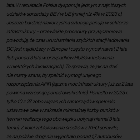
lata. W rezultacie Polska dysponuje jednym z najniższych
udziałów sprzedaży BEV w UE (mniej niż 4% w 2023 r.).
Jeszcze bardziej niekorzystna sytuacja panuje w sektorze
infrastruktury – przewlekłe procedury przyłączeniowe
powodują, że czas uruchamiania szybkich stacji ładowania
DC jest najdłuższy w Europie i często wynosi nawet 2 lata
(lub ponad 3 lata w przypadków HUBów ładowania
w niektórych lokalizacjach). To sprawia, że jak na dziś
nie mamy szans, by spełnić wymogi unijnego
rozporządzenia AFIR (łączna moc infrastruktury już za 2 lata
powinna wzrosnąć ponad dwukrotnie). Ponadto w 2023 r.
tylko 10 z 37 zobowiązanych samorządów spełniało
ustawowe cele w zakresie minimalnej liczby punktów
(termin realizacji tego obowiązku upłynął niemal 3 lata
temu). Z kolei zablokowanie środków z KPO sprawiło,
że na polskie drogi nie wyjechało ponad 1,7 autobusów