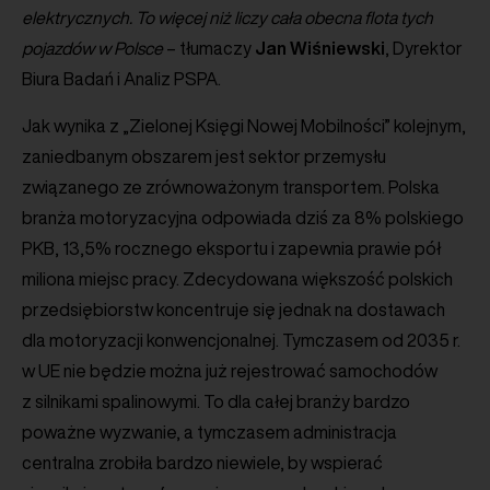
elektrycznych. To więcej niż liczy cała obecna flota tych
pojazdów w Polsce
– tłumaczy
Jan
Wiśniewski
, Dyrektor
Biura Badań i Analiz PSPA.
Jak wynika z „Zielonej Księgi Nowej Mobilności” kolejnym,
zaniedbanym obszarem jest sektor przemysłu
związanego ze zrównoważonym transportem. Polska
branża motoryzacyjna odpowiada dziś za 8% polskiego
PKB, 13,5% rocznego eksportu i zapewnia prawie pół
miliona miejsc pracy. Zdecydowana większość polskich
przedsiębiorstw koncentruje się jednak na dostawach
dla motoryzacji konwencjonalnej. Tymczasem od 2035 r.
w UE nie będzie można już rejestrować samochodów
z silnikami spalinowymi. To dla całej branży bardzo
poważne wyzwanie, a tymczasem administracja
centralna zrobiła bardzo niewiele, by wspierać