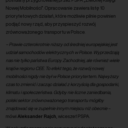
postulaty przygotowanej przez PSPA „Zielonej Księgi
Nowej Mobilności”. Opracowanie zawiera listę 10
priorytetowych działań, które możliwie pilnie powinien
podjąć nowy rząd, aby przyspieszyć rozwój
zrównoważonego transportu w Polsce.
– Prawie czterokrotnie niższy od średniej europejskiej jest
udział samochodów elektrycznych w Polsce. Wyprzedzają
nas nie tylko państwa Europy Zachodniej, ale również wiele
krajów regionu CEE. To efekt tego, że rozwój nowej
mobilności nigdy nie był w Polsce priorytertem. Najwyższy
czas to zmienić i zacząc działać z korzyścią dla gospodarki,
klimatu i społeczeństwa. Gdyby nie liczne zaniedbania,
polski sektor zrównoważonego transportu mógłby
znajdować się w zupełnie innym miejscu niż obecnie
–
mówi
Aleksander
Rajch
, wiceszef PSPA.