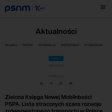
Aktualności
Wszystkie
RAPORT
INFORMACJA
WSPÓŁPRACA
WYDARZENIA
RAPORT
22/01/2024
Udostępnij:
Zielona Księga Nowej Mobilnbości
PSPA. Lista straconych szans rozwoju
zrównoważonego transportu w Polsce