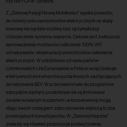
czy też FCA w Tychach).
Z „Zielonej Księgi Nowej Mobilności” wynika ponadto,
że rozwój rynku samochodów elektrycznych na skalę
masową nie będzie możliwy bez optymalizacji
i rozszerzenia systemu wsparcia. Celowe jest zwłaszcza
wprowadzenie możliwości odliczenia 100% VAT
od nabywania i eksploatacji samochodów całkowicie
elektrycznych. W odróżnieniu od wielu państw
członkowskich Unii Europejskiej w Polsce wciąż brakuje
efektywnych instrumentów podatkowych zachęcających
do nabywania BEV. W przeciwieństwie do programów
subsydiów zachęty podatkowe nie są limitowane
zarezerwowanym budżetem i w konsekwencji mogą
objąć swoim zasięgiem zdecydowanie większą liczbę
potencjalnych beneficjentów. W „Zielonej Księdze”
znalazły się również propozycje podwyższenia