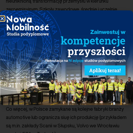
nieuniknioną transformację przemysłu w kierunku
zeroemisyjnym. Szkoły zawodowe, średnie i uczelnie
wyższe w Polsce nadal nie są przystosowane
programowo do kształcenia odpowiednio
wykwalifikowanych kadr branży e-mobility. W mediach
regularnie słyszy się ponadto, że inwestorzy, którzy brali
pod uwagę Polskę jako miejsce lokalizacji swoich fabryk
lub ośrodków badawczych, ostatecznie wybrali inny kraj,
bardzo często regionu CEE. Zagrożona jest nawet
wiodąca pozycja Polski w obszarze baterii litowo-
jonowych. Wg danych BNEF do 2025 r. pod względem
mocy produkcyjnych wyprzedzą nas w Europie
nie tylko Niemcy czy Szwecja, ale również Węgry.
Co więcej, w Polsce zamykane są kolejne fabryki branży
automotive lub ogranicza siuę ich produkcję (przykładem
są m.in. zakłady Scanii w Słupsku, Volvo we Wrocławiu