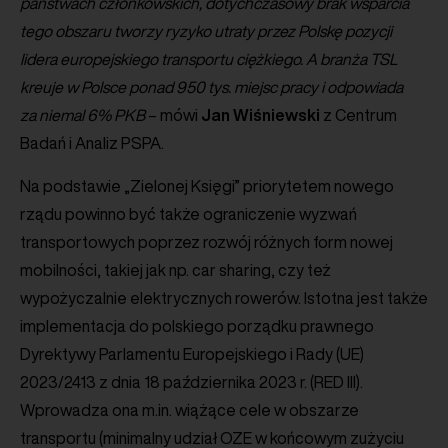
państwach członkowskich, dotychczasowy brak wsparcia
tego obszaru tworzy ryzyko utraty przez Polskę pozycji
lidera europejskiego transportu ciężkiego. A branża TSL
kreuje w Polsce ponad 950 tys. miejsc pracy i odpowiada
za niemal 6% PKB
– mówi
Jan
Wiśniewski
z Centrum
Badań i Analiz PSPA.
Na podstawie „Zielonej Księgi” priorytetem nowego
rządu powinno być także ograniczenie wyzwań
transportowych poprzez rozwój różnych form nowej
mobilności, takiej jak np. car sharing, czy też
wypożyczalnie elektrycznych rowerów. Istotna jest także
implementacja do polskiego porządku prawnego
Dyrektywy Parlamentu Europejskiego i Rady (UE)
2023/2413 z dnia 18 października 2023 r. (RED III).
Wprowadza ona m.in. wiążące cele w obszarze
transportu (minimalny udział OZE w końcowym zużyciu