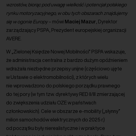
wzrostów, biorąc pod uwagę wielkość i potencjał polskiego
rynku motoryzacyjnego, w obu tych obszarach znajdujemy
się w ogonie Europy
– mówi
Maciej
Mazur
, Dyrektor
zarządzający PSPA, Prezydent europejskiej organizacji
AVERE.
W „Zielonej Księdze Nowej Mobilności” PSPA wskazuje,
że administracja centralna z bardzo dużym opóźnieniem
wdrażała niezbędne przepisy unijne (częściowo ujęte
w Ustawie o elektromobilności), z których wielu
nie wprowadzono do polskiego porządku prawnego
do tej pory (w tym tzw. dyrektywy RED II/III zmierzającej
do zwiększenia udziału OZE w państwach
członkowskich). Cele w obszarze e-mobility („słynny”
milion samochodów elektrycznych do 2025 r.)
od początku były nierealistyczne i w praktyce