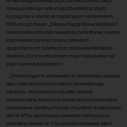
W celu zdiagnozowania przyczyn niedostatecznego
rozwoju polskiego rynku pojazdów elektrycznych,
szczególnie w obszarze regulacyjnym i systemowym,
PSPA przygotowało „Zieloną Księgę Nowej Mobilności”.
Opracowanie wskazuje największe zaniedbania, zawiera
listę niewykorzystanych szans rynkowych
i gospodarczych, a ponadto przedstawia niezbędne
działania, których wdrożeniem nowy rząd powinien się
zająć w pierwszej kolejności.
– „Zielona Księga” to adresowany do administracji rządowej
apel o objęcie priorytetem sektora zeroemisyjnego
transportu. W przeciwnym wypadku stracimy
niepowtarzalną, historyczną szansę na rozwój gospodarki
i ograniczenie szkodliwych emisji. Po polskich drogach jeździ
dziś ok. 57 tys. samochodów całkowicie elektrycznych,
posiadamy również ok. 6 tys. punktów ładowania. Mimo