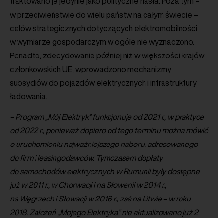
traktowano je jedynie jako polityczne hasła. Poza tym –
w przeciwieństwie do wielu państw na całym świecie –
celów strategicznych dotyczących elektromobilności
w wymiarze gospodarczym w ogóle nie wyznaczono.
Ponadto, zdecydowanie później niż w większości krajów
członkowskich UE, wprowadzono mechanizmy
subsydiów do pojazdów elektrycznych i infrastruktury
ładowania.
– Program „Mój Elektryk” funkcjonuje od 2021 r., w praktyce
od 2022 r., ponieważ dopiero od tego terminu można mówić
o uruchomieniu najważniejszego naboru, adresowanego
do firm i leasingodawców. Tymczasem dopłaty
do samochodów elektrycznych w Rumunii były dostępne
już w 2011 r., w Chorwacji i na Słowenii w 2014 r.,
na Węgrzech i Słowacji w 2016 r., zaś na Litwie – w roku
2018. Założeń „Mojego Elektryka” nie aktualizowano już 2