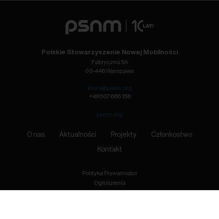
Polskie Stowarzyszenie Nowej Mobilności
Fabryczna 5A
00-446 Warszawa
biuro@psnm.org
+48 507 686 158
psnm.org
O nas
Aktualności
Projekty
Członkostwo
Kontakt
Polityka Prywatności
Ogłoszenia
Zapisz się