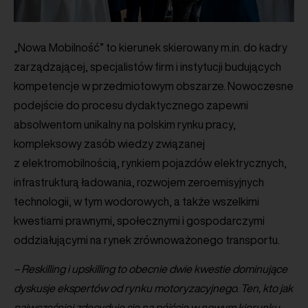
„Nowa Mobilność” to kierunek skierowany m.in. do kadry
zarządzającej, specjalistów firm i instytucji budujących
kompetencje w przedmiotowym obszarze. Nowoczesne
podejście do procesu dydaktycznego zapewni
absolwentom unikalny na polskim rynku pracy,
kompleksowy zasób wiedzy związanej
z elektromobilnością, rynkiem pojazdów elektrycznych,
infrastrukturą ładowania, rozwojem zeroemisyjnych
technologii, w tym wodorowych, a także wszelkimi
kwestiami prawnymi, społecznymi i gospodarczymi
oddziałującymi na rynek zrównoważonego transportu.
– Reskilling i upskilling to obecnie dwie kwestie dominujące
dyskusje ekspertów od rynku motoryzacyjnego. Ten, kto jak
najwcześniej zdecyduje się na pójście w nowym kierunku