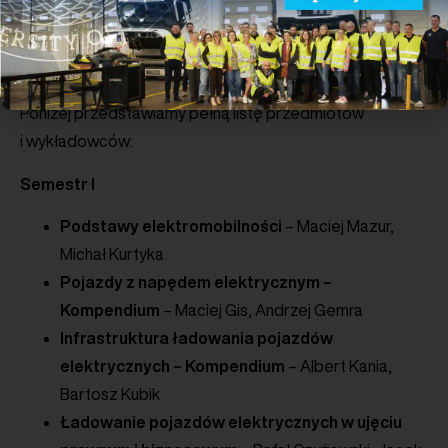
Na zainteresowanych zapisaniem się na podyplomowe
studia „Nowa Mobilność” czekają ostatnie wolne miejsca.
Poniżej przedstawiamy pełną listę przedmiotów
i wykładowców:
Semestr I
Podstawy elektromobilności
– Maciej Mazur,
Michał Kurtyka
Pojazdy z napędem elektrycznym –
Kompendium
– Maciej Gis, Andrzej Gemra
Infrastruktura ładowania pojazdów
elektrycznych – Kompendium
– Albert Kania,
Bartosz Kubik
Ładowanie pojazdów elektrycznych w ujęciu