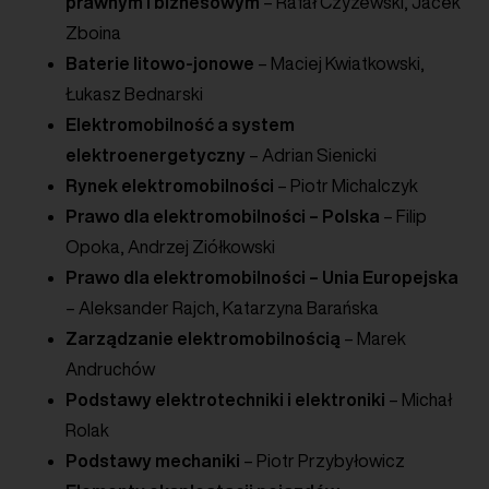
prawnym i biznesowym
– Rafał Czyżewski, Jacek
Zboina
Baterie litowo-jonowe
– Maciej Kwiatkowski,
Łukasz Bednarski
Elektromobilność a system
elektroenergetyczny
– Adrian Sienicki
Rynek elektromobilności
– Piotr Michalczyk
Prawo dla elektromobilności
– Polska
– Filip
Opoka, Andrzej Ziółkowski
Prawo dla elektromobilności – Unia Europejska
– Aleksander Rajch, Katarzyna Barańska
Zarządzanie elektromobilnością
– Marek
Andruchów
Podstawy elektrotechniki i elektroniki
– Michał
Rolak
Podstawy mechaniki
– Piotr Przybyłowicz