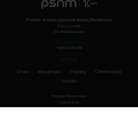
Polskie Stowarzyszenie Nowej Mobilności
Fabryczna 5A
00-446 Warszawa
biuro@psnm.org
+48 507 686 158
psnm.org
O nas
Aktualności
Projekty
Członkostwo
Kontakt
Polityka Prywatności
Ogłoszenia
Zapisz się
Przyjmuję do wiadomości, że podając adres e-mail wyrażam zgodę na przetwarzanie moich danych
osobowych, zgodnie z treścią Ustawy z dnia 10 maja 2018 r. o ochronie danych osobowych (Dz.U. 2018
poz. 1000).