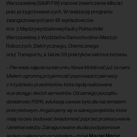
Warszawskiej (SiMR PW) stanowi zwieńczenie kilku lat
prac przygotowawczych. W realizację programu
zaangażowanych jest 48 wykładowców
m.in. z Międzywydziałowej Kadry Politechniki
Warszawskiej z Wydziałów Samochodów i Maszyn
Roboczych, Elektrycznego, Chemicznego
oraz Transportu, a także 39 praktyków sektora biznesu.
– Pierwsze zajęcia na kierunku Nowa Mobilność już za nami.
Miałem ogromną przyjemność poprowadzić pierwszy
z trzydziestu przedmiotów, które będą realizowane
w przeciągu dwóch semestrów. Od samego początku
działalności PSPA, edukacja zawsze była dla nas tematem
priorytetowym. Angażujemy się w szereg projektów, które
mają na celu budować świadomość poprzez przekazywanie
rzetelnej wiedzy. Zainagurowane studia podyplomowe
są tego najlepszym przykładem
– mówi
Maciej
Mazur
,