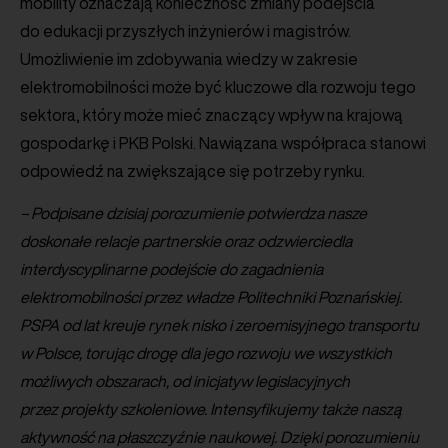
mobility oznaczają konieczność zmiany podejścia
do edukacji przyszłych inżynierów i magistrów.
Umożliwienie im zdobywania wiedzy w zakresie
elektromobilności może być kluczowe dla rozwoju tego
sektora, który może mieć znaczący wpływ na krajową
gospodarkę i PKB Polski. Nawiązana współpraca stanowi
odpowiedź na zwiększające się potrzeby rynku.
– Podpisane dzisiaj porozumienie potwierdza nasze
doskonałe relacje partnerskie oraz odzwierciedla
interdyscyplinarne podejście do zagadnienia
elektromobilności przez władze Politechniki Poznańskiej.
PSPA od lat kreuje rynek nisko i zeroemisyjnego transportu
w Polsce, torując drogę dla jego rozwoju we wszystkich
możliwych obszarach, od inicjatyw legislacyjnych
przez projekty szkoleniowe. Intensyfikujemy także naszą
aktywność na płaszczyźnie naukowej. Dzięki porozumieniu