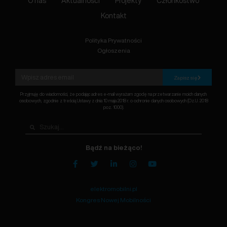
O nas
Aktualności
Projekty
Członkostwo
Kontakt
Polityka Prywatności
Ogłoszenia
Zapisz się
Przyjmuję do wiadomości, że podając adres e-mail wyrażam zgodę na przetwarzanie moich danych
osobowych, zgodnie z treścią Ustawy z dnia 10 maja 2018 r. o ochronie danych osobowych (Dz.U. 2018
poz. 1000).
Bądź na bieżąco!
elektromobilni.pl
Kongres Nowej Mobilności