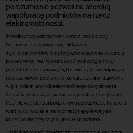
porozumienie pozwoli na szeroką
współpracę podmiotów na rzecz
elektromobilności.
Przedmiotem porozumienia o stałej współpracy
badawczo-rozwojowej i dydaktycznej
są m.in. partnerstwo merytoryczne w zakresie wsparcia
prowadzenia i realizowania wspólnych programów,
projektów, prac naukowych, badawczych, rozwojowych
i wdrożeniowych o charakterze europejskim i krajowym,
w tym działania w zakresie wspólnego pozyskiwania
środków finansowych na realizację tych przedsięwzięć.
Podjęta współpraca będzie również służyła do transferu
wiedzy, co w czasie transformacji napędowej jest
kluczowe dla przyszłych rynkowych potrzeb.
– Współpraca z tak doświadczonym partnerem kreującym