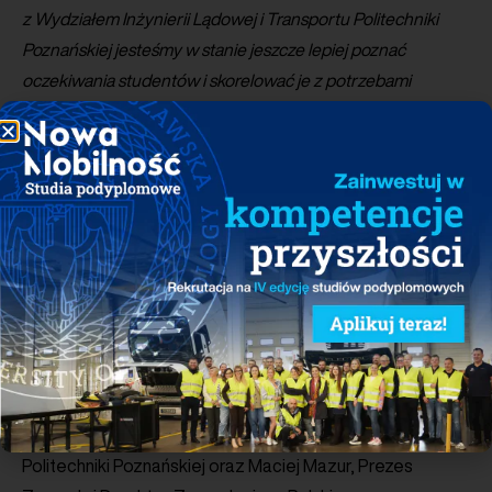
z Wydziałem Inżynierii Lądowej i Transportu Politechniki
Poznańskiej jesteśmy w stanie jeszcze lepiej poznać
oczekiwania studentów i skorelować je z potrzebami
pracodawców z sektora e-mobilności
– mówi
Maciej
Mazur
, dyrektor zarządzający Polskiego
Stowarzyszenia Paliw Alternatywnych.
Dzięki porozumieniu możliwe będzie również
organizowanie wspólnych seminariów, sympozjów,
szkoleń i konferencji naukowo-technicznych
oraz włączenie Wydziału w projekty pilotażowe
realizowane przez PSPA z podmiotami branżowymi.
Dokument o stałej współpracy badawczo-rozwojowej
i dydaktycznej podpisali prof. dr hab. Inż. Jacek Pielecha,
Dziekan Wydziału Inżynierii Lądowej i Transportu
Politechniki Poznańskiej oraz Maciej Mazur, Prezes