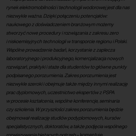
rynek elektromobilności i technologii wodorowej jest dla nas
niezwykle ważna. Dzięki połączeniu potencjałów:
naukowego z doświadczeniem branżowym możemy
stworzyć nowe procedury i rozwiązania z zakresu zero
i niskoemisyjnych technologii w transporcie regionu i Polski.
Wspólne prowadzenie badań, korzystanie z zaplecza
laboratoryjnego i produkcyjnego, komercjalizacja nowych
rozwiązań, praktyki i staże dla studentów to główne punkty
podpisanego porozumienia. Zakres porozumienia jest
niezwykle szeroki i obejmuje także między innymi realizację
prac dyplomowych, uczestnictwo ekspertów z PSPA
w procesie kształcenia, wspólne konferencje, seminaria
czy szkolenia. W przyszłości zakres porozumienia będzie
obejmował realizację studiów podyplomowych, kursów
specjalistycznych, doktoratów, a także podjęcia wspólnego
rozwiązywania bieżących potrzeb
– komentuje