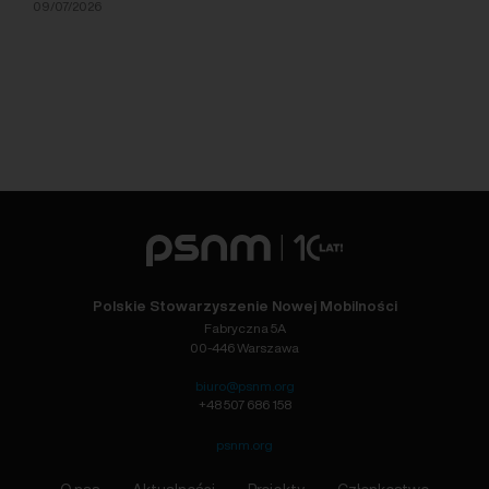
09/07/2026
Polskie Stowarzyszenie Nowej Mobilności
Fabryczna 5A
00-446 Warszawa
biuro@psnm.org
+48 507 686 158
psnm.org