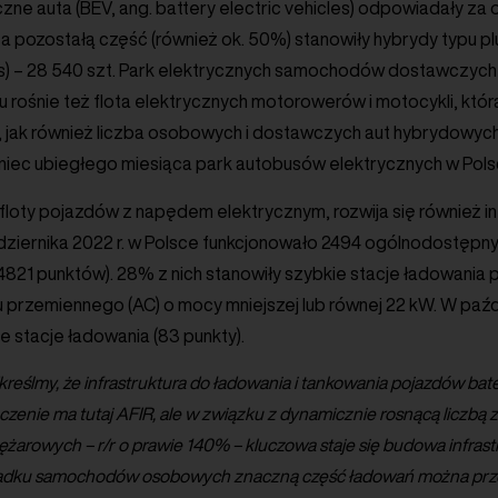
czne auta (BEV, ang. battery electric vehicles) odpowiadały za o
 a pozostałą część (również ok. 50%) stanowiły hybrydy typu plu
es) – 28 540 szt. Park elektrycznych samochodów dostawczych i
 rośnie też flota elektrycznych motorowerów i motocykli, któr
t., jak również liczba osobowych i dostawczych aut hybrydowyc
niec ubiegłego miesiąca park autobusów elektrycznych w Pols
loty pojazdów z napędem elektrycznym, rozwija się również in
dziernika 2022 r. w Polsce funkcjonowało 2494 ogólnodostępny
4821 punktów). 28% z nich stanowiły szybkie stacje ładowania 
 przemiennego (AC) o mocy mniejszej lub równej 22 kW. W paź
 stacje ładowania (83 punkty).
eślmy, że infrastruktura do ładowania i tankowania pojazdów bat
czenie ma tutaj AFIR, ale w związku z dynamicznie rosnącą liczbą
ężarowych – r/r o prawie 140% – kluczowa staje się budowa infras
padku samochodów osobowych znaczną część ładowań można prze