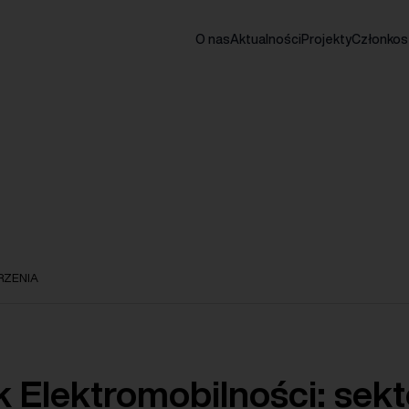
O nas
Aktualności
Projekty
Członko
ZENIA
k Elektromobilności: sekt