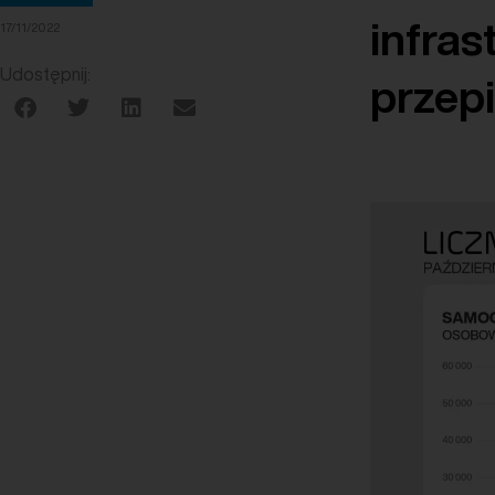
infras
17/11/2022
Udostępnij:
przep