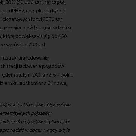
k. 50% (28 386 szt.) tej części
g-in (PHEV, ang. plug-in hybrid
 ciężarowych liczył 2638 szt.
a na koniec października składała
h, która powiększyła się do 450
ce wzrósł do 790 szt.
frastruktura ładowania.
ch stacji ładowania pojazdów
prądem stałym (DC), a 72% – wolne
dzierniku uruchomiono 34 nowe,
eryjnych jest kluczowa. Oczywiście
 zeroemisyjnych pojazdów
truktury dla pojazdów użytkowych.
prowadzić w domu w nocy, o tyle