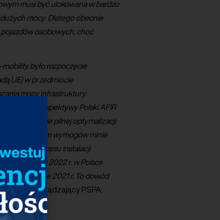
rowym musi być ulokowana w bardzo
 dużych mocy. Dlatego obecnie
la pojazdów osobowych, choć
mobility było rozpoczęcie
Radą UE) w przedmiocie
zania mocy infrastruktury
cznym. Z perspektywy Polski AFIR
ą do możliwie pilnej optymalizacji
nia ujętych w nim wymogów minie
 w Polsce procesu instalacji
esięć miesięcy 2022 r. w Polsce
gicznym okresie 2021 r. To dowód
 Dyrektor Zarządzający PSPA.