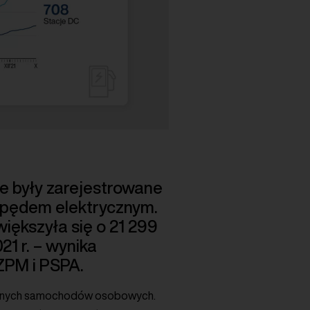
ce były zarejestrowane
apędem elektrycznym.
większyła się o 21 299
21 r. – wynika
ZPM i PSPA.
rycznych samochodów osobowych.