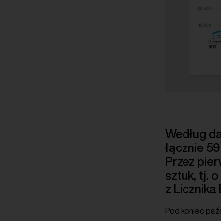
Według dan
łącznie 5
Przez pier
sztuk, tj.
z Licznika
Pod koniec paź