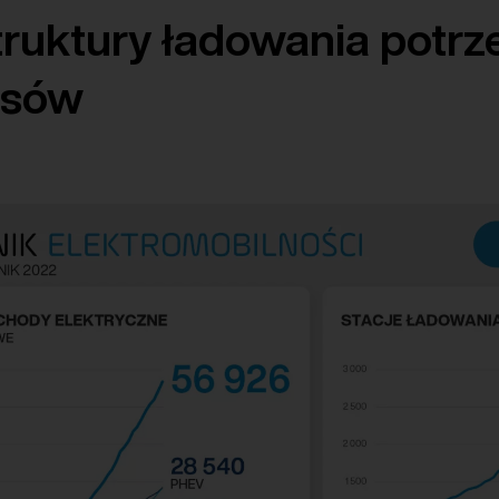
truktury ładowania potrz
isów