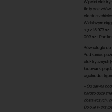
W pełni elektry
floty pojazdów,
electric vehicl
W dalszym ciągu
się z 15 973 sz
093 szt. Pod ko
Równolegle do f
Pod koniec paź
elektrycznych (
ładowarki prądu
ogólnodostępne
– Od dawna podkr
bardzo duże zna
dostawczych i ci
Bo o ile w przy