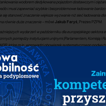
i tankowania wodorem dedykowana pojazdom dostawczym i cięża
sób i musi zapewniać szybkie i bezproblemowe ładowanie bardzo
je się stanowić znaczenie większe wyzwanie niż sieć ładowania d
na równie duże znaczenie
– mówi
Jakub
Faryś
, Prezes PZPM.
ażniejszych wydarzeń w październiku dla europejskiego sektora e-
tronnych pomiędzy instytucjami unijnymi (Parlamentem, Komisją i 
AFIR, które m.in. wprowadzi obowiązek systematycznego podwyżs
 z każdym nowo zarejestrowanym samochodem z napędem elektry
ę przede wszystkim czynnikiem motywującym administrację publiczn
dzenie wejdzie w życie już w 2023 r. a pierwszy termin wypełnie
 później. Obecnie to często czas niewystarczający na sfinalizowanie
stacji DC. Ma to przełożenie na wyniki sektora. Przez pierwsze dzi
nie 121 nowych ładowarek prądu stałego, czyli mniej niż w analo
jest potrzeba optymalizacji polskiego prawa
– mówi
Maciej
Mazur
,