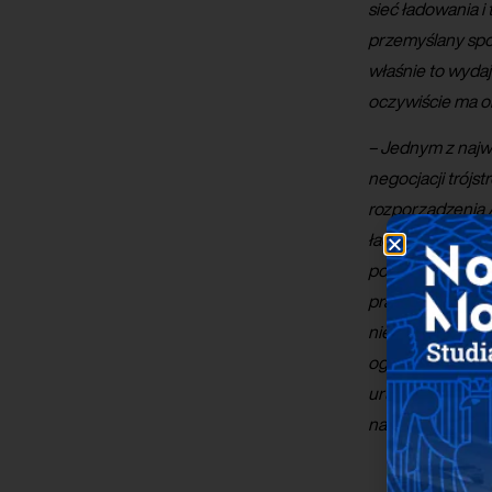
sieć ładowania 
przemyślany spo
właśnie to wyda
oczywiście ma o
– Jednym z najw
negocjacji trójs
rozporządzenia 
ładowania wraz
powinien stać si
prawa. Rozporzą
niecałe dwa lata
ogólnodostępnej 
uruchomiono jedy
na to, jak pilna 