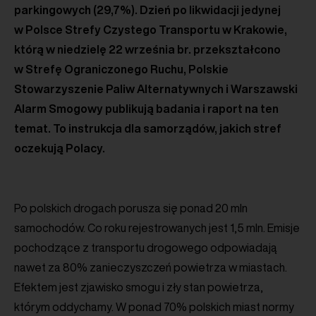
parkingowych (29,7%). Dzień po likwidacji jedynej
w Polsce Strefy Czystego Transportu w Krakowie,
którą w niedzielę 22 września br. przekształcono
w Strefę Ograniczonego Ruchu, Polskie
Stowarzyszenie Paliw Alternatywnych i Warszawski
Alarm Smogowy publikują badania i raport na ten
temat. To instrukcja dla samorządów, jakich stref
oczekują Polacy.
Po polskich drogach porusza się ponad 20 mln
samochodów. Co roku rejestrowanych jest 1,5 mln. Emisje
pochodzące z transportu drogowego odpowiadają
nawet za 80% zanieczyszczeń powietrza w miastach.
Efektem jest zjawisko smogu i zły stan powietrza,
którym oddychamy. W ponad 70% polskich miast normy