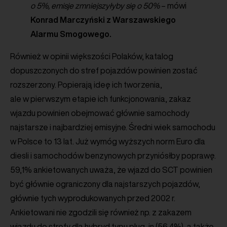
o 5%, emisje zmniejszyłyby się o 50%
– mówi
Konrad Marczyński z Warszawskiego
Alarmu Smogowego.
Również w opinii większości Polaków, katalog
dopuszczonych do stref pojazdów powinien zostać
rozszerzony. Popierają ideę ich tworzenia,
ale w pierwszym etapie ich funkcjonowania, zakaz
wjazdu powinien obejmować głównie samochody
najstarsze i najbardziej emisyjne. Średni wiek samochodu
w Polsce to 13 lat. Już wymóg wyższych norm Euro dla
diesli i samochodów benzynowych przyniósłby poprawę.
59,1% ankietowanych uważa, że wjazd do SCT powinien
być głównie ograniczony dla najstarszych pojazdów,
głównie tych wyprodukowanych przed 2002 r.
Ankietowani nie zgodzili się również np. z zakazem
wjazdu do strefy dla hybryd typu plug-in (56,4%), a także