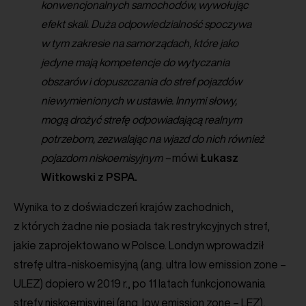
konwencjonalnych samochodów, wywołując
efekt skali. Duża odpowiedzialność spoczywa
w tym zakresie na samorządach, które jako
jedyne mają kompetencje do wytyczania
obszarów i dopuszczania do stref pojazdów
niewymienionych w ustawie. Innymi słowy,
mogą drożyć strefę odpowiadającą realnym
potrzebom, zezwalając na wjazd do nich również
pojazdom niskoemisyjnym –
mówi
Łukasz
Witkowski z PSPA.
Wynika to z doświadczeń krajów zachodnich,
z których żadne nie posiada tak restrykcyjnych stref,
jakie zaprojektowano w Polsce. Londyn wprowadził
strefę ultra-niskoemisyjną (ang. ultra low emission zone –
ULEZ) dopiero w 2019 r., po 11 latach funkcjonowania
strefy niskoemisyjnej (ang. low emission zone – LEZ),