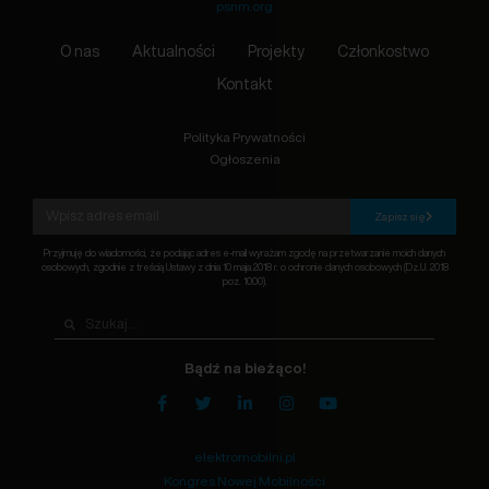
psnm.org
O nas
Aktualności
Projekty
Członkostwo
Kontakt
Polityka Prywatności
Ogłoszenia
Zapisz się
Przyjmuję do wiadomości, że podając adres e-mail wyrażam zgodę na przetwarzanie moich danych
osobowych, zgodnie z treścią Ustawy z dnia 10 maja 2018 r. o ochronie danych osobowych (Dz.U. 2018
poz. 1000).
Bądź na bieżąco!
elektromobilni.pl
Kongres Nowej Mobilności