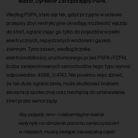
Mazur, Dyrektor Zarządzający PSPA.
Według PSPA, stało się tak, gdyż przyjęte w ustawie
przepisy zbyt restrykcyjnie określają możliwość wjazdu
do stref, ograniczając go tylko do pojazdów w pełni
elektrycznych, napędzanych wodorem i gazem
ziemnym. Tymczasem, według licznika
elektromobilności, uruchomionego przez PSPA i PZPM,
liczba zarejestrowanych samochodów tego typu wynosi
odpowiednio: 4566, 1 i 4743. Nie powinno więc dziwić,
że tak duże ograniczenie, może skutkować brakiem
akceptacji społecznej oraz niechęcią do ustanawiania
stref przez samorządy.
Aby pojazdy zero- i niskoemisyjne realnie
wpłynęły na obniżenie poziomu zanieczyszczeń
w miastach, muszą zastąpić zauważalną część