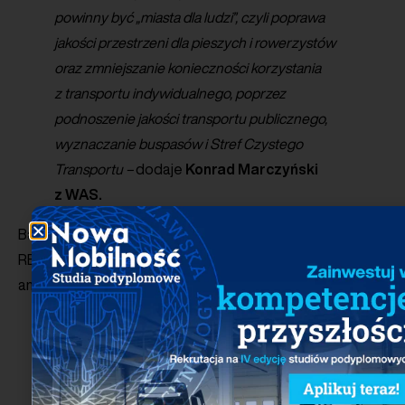
powinny być „miasta dla ludzi”, czyli poprawa
jakości przestrzeni dla pieszych i rowerzystów
oraz zmniejszanie konieczności korzystania
z transportu indywidualnego, poprzez
podnoszenie jakości transportu publicznego,
wyznaczanie buspasów i Stref Czystego
Transportu –
dodaje
Konrad Marczyński
z WAS.
Badanie dla PSPA i WAS przeprowadziła agencja SW
RESEARCH. W ramach badania przeprowadzono 2603
ankiet z mieszkańcami 13 polskich miast.