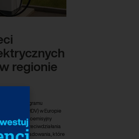
eci
lektrycznych
w regionie
otażowego programu
iężarowych (eHDV) w Europie
jściem na zeroemisyjny
 obszarze przeciwdziałania
owych hubów ładowania, które