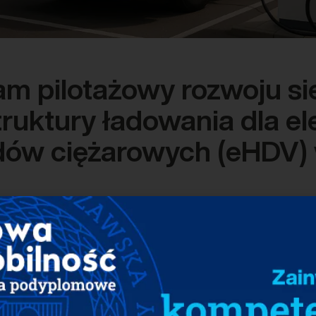
am pilotażowy rozwoju si
truktury ładowania dla e
dów ciężarowych (eHDV) 
-CCM-PL-LIFeHDV to inicjatywa mająca na celu stworzenie pil
ozwój infrastruktury ładowania dla elektrycznych pojazdów c
dniej. Projekt jest odpowiedzią na wyzwania związane z prze
owy, będąc jednocześnie elementem unijnego programu LIFE w
ycznym. W ramach projektu zostanie opracowana sieć pilotaż