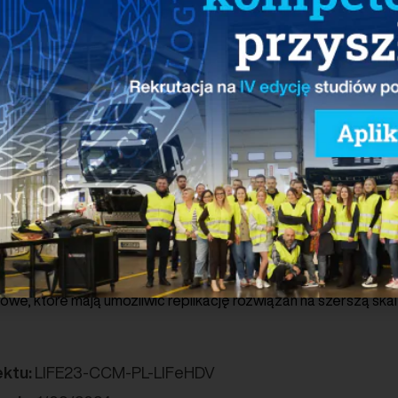
wanie oraz wdrażanie najlepszych praktyk w zakresie lokalizacji
kowanych ciężkiemu transportowi elektrycznemu.
ń projektowych uruchomione zostanie 11 stacji ładowania zlok
bów. Główne działania obejmują także ocenę lokalizacji pod k
ci, opracowanie technicznej specyfikacji hubów oraz testowan
ym rozwiązań V2G, ładowania indukcyjnego oraz integracji z m
ą działania edukacyjne, promocyjne i lobbingowe, mające na 
 projektu i jego efektów w skali krajowej i regionalnej.
rojektu jest Polskie Stowarzyszenie Nowej Mobilności (PSNM)
vation Technology oraz Greenway Polska. Projekt potrwa 42 mi
 2028 r. – a jego całkowity budżet wynosi ponad 5,5 mln euro, 
nsowanie ze środków UE. W wyniku działań projektowych zost
owe, które mają umożliwić replikację rozwiązań na szerszą ska
ektu:
LIFE23-CCM-PL-LIFeHDV