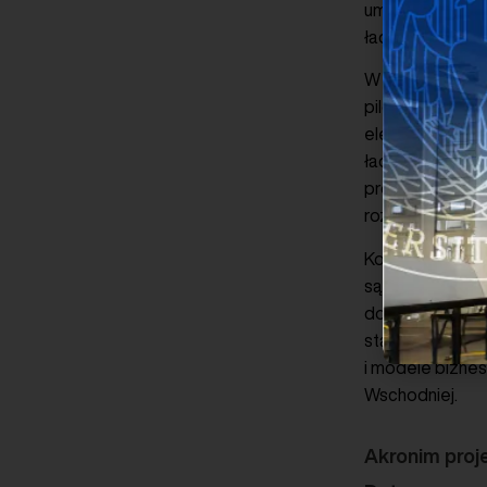
umożliwią testo
ładowania dedy
W ramach działa
pilotażowych hu
elektromobilnoś
ładowania – w t
prowadzone będ
rozpoznawalności
Koordynatorem p
są również Enno
do końca lutego
stanowi dofina
i modele biznes
Wschodniej.
Akronim proj