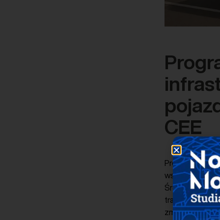
Progr
infras
pojaz
CEE
Projekt LIFE23
wspierającego r
Środkowo-Wscho
transport drog
zmianom klimat