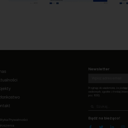
Newsletter
nas
tualności
ojekty
Przyjmuję do wiadomości, że podają
osobowych, zgodnie z treścią Ustawy 
poz. 1000).
złonkostwo
ntakt
Bądź na bieżąco!
lityka Prywatności
łoszenia