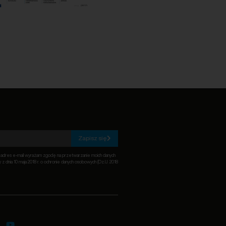
Zapisz się
c adres e-mail wyrażam zgodę na przetwarzanie moich danych
z dnia 10 maja 2018 r. o ochronie danych osobowych (Dz.U. 2018