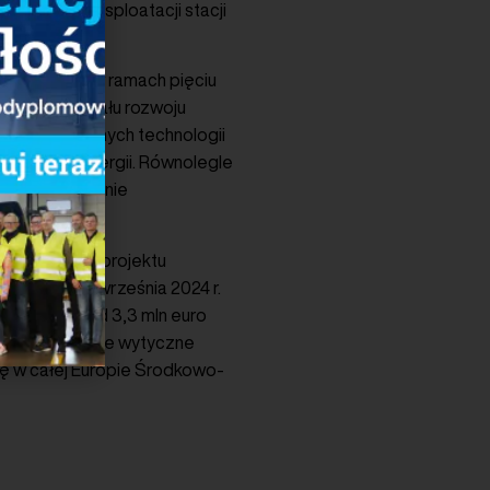
, budowy i eksploatacji stacji
alizowanych w ramach pięciu
ątem potencjału rozwoju
ie innowacyjnych technologii
agazynami energii. Równolegle
celu zwiększenie
. Partnerami projektu
esiące – od września 2024 r.
z czego ponad 3,3 mln euro
aną opracowane wytyczne
lę w całej Europie Środkowo-