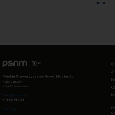
O 
Ak
Polskie Stowarzyszenie Nowej Mobilności
Pr
Fabryczna 5A
00-446 Warszawa
C
Ko
biuro@psnm.org
+48 507 686 158
Po
psnm.org
Og