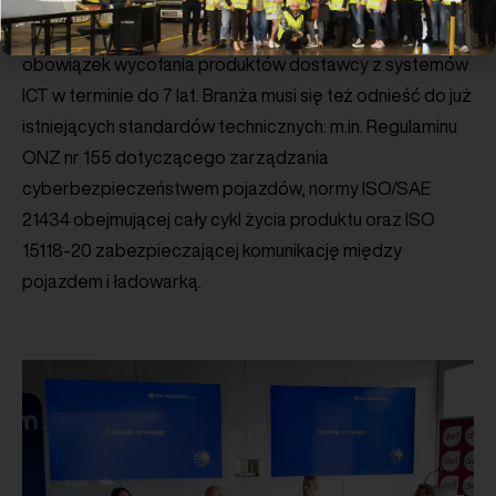
sprzętu lub oprogramowania za dostawcę wysokiego
ryzyka. Konsekwencją wydania takiej decyzji może być
obowiązek wycofania produktów dostawcy z systemów
ICT w terminie do 7 lat. Branża musi się też odnieść do już
istniejących standardów technicznych: m.in. Regulaminu
ONZ nr 155 dotyczącego zarządzania
cyberbezpieczeństwem pojazdów, normy ISO/SAE
21434 obejmującej cały cykl życia produktu oraz ISO
15118-20 zabezpieczającej komunikację między
pojazdem i ładowarką.