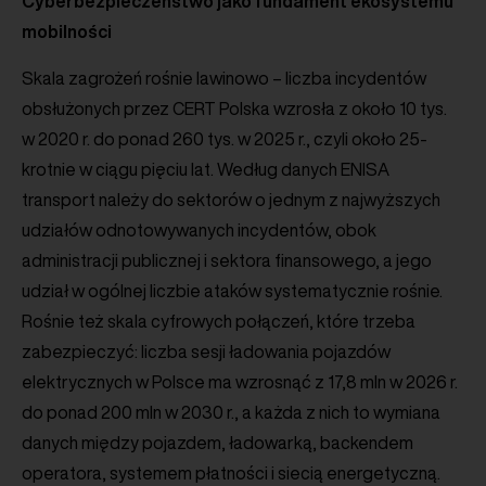
Cyberbezpieczeństwo jako fundament ekosystemu
mobilności
Skala zagrożeń rośnie lawinowo – liczba incydentów
obsłużonych przez CERT Polska wzrosła z około 10 tys.
w 2020 r. do ponad 260 tys. w 2025 r., czyli około 25-
krotnie w ciągu pięciu lat. Według danych ENISA
transport należy do sektorów o jednym z najwyższych
udziałów odnotowywanych incydentów, obok
administracji publicznej i sektora finansowego, a jego
udział w ogólnej liczbie ataków systematycznie rośnie.
Rośnie też skala cyfrowych połączeń, które trzeba
zabezpieczyć: liczba sesji ładowania pojazdów
elektrycznych w Polsce ma wzrosnąć z 17,8 mln w 2026 r.
do ponad 200 mln w 2030 r., a każda z nich to wymiana
danych między pojazdem, ładowarką, backendem
operatora, systemem płatności i siecią energetyczną.