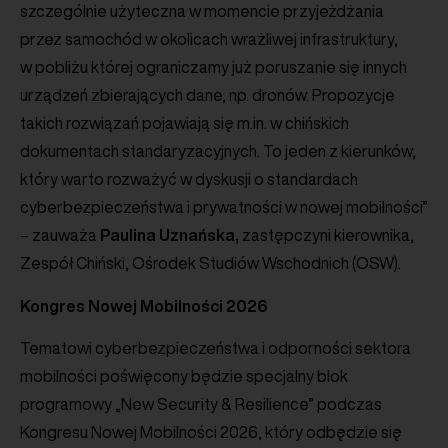
szczególnie użyteczna w momencie przyjeżdżania
przez samochód w okolicach wrażliwej infrastruktury,
w pobliżu której ograniczamy już poruszanie się innych
urządzeń zbierających dane, np. dronów. Propozycje
takich rozwiązań pojawiają się m.in. w chińskich
dokumentach standaryzacyjnych. To jeden z kierunków,
który warto rozważyć w dyskusji o standardach
cyberbezpieczeństwa i prywatności w nowej mobilności”
– zauważa
Paulina Uznańska,
zastępczyni kierownika,
Zespół Chiński, Ośrodek Studiów Wschodnich (OSW).
Kongres Nowej Mobilności 2026
Tematowi cyberbezpieczeństwa i odporności sektora
mobilności poświęcony będzie specjalny blok
programowy „New Security & Resilience” podczas
Kongresu Nowej Mobilności 2026, który odbędzie się