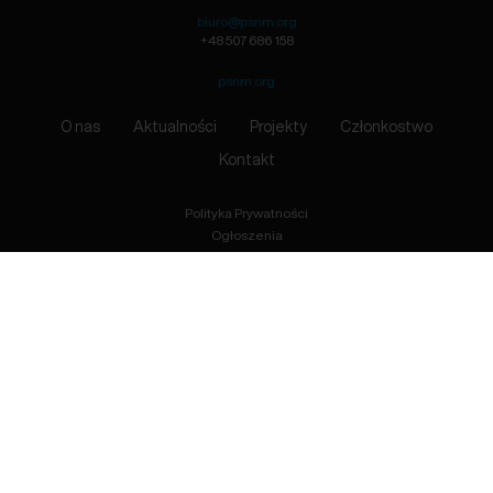
biuro@psnm.org
+48 507 686 158
psnm.org
O nas
Aktualności
Projekty
Członkostwo
Kontakt
Polityka Prywatności
Ogłoszenia
Zapisz się
Przyjmuję do wiadomości, że podając adres e-mail wyrażam zgodę na przetwarzanie moich danych
osobowych, zgodnie z treścią Ustawy z dnia 10 maja 2018 r. o ochronie danych osobowych (Dz.U. 2018
poz. 1000).
Bądź na bieżąco!