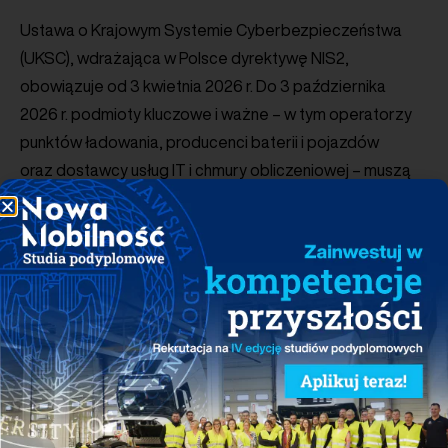
Ustawa o Krajowym Systemie Cyberbezpieczeństwa
(UKSC), wdrażająca w Polsce dyrektywę NIS2,
obowiązuje od 3 kwietnia 2026 r. Do 3 października
2026 r. podmioty kluczowe i ważne – w tym operatorzy
punktów ładowania, producenci baterii i pojazdów
oraz dostawcy usług IT i chmury obliczeniowej – muszą
zarejestrować się w rejestrze podmiotów kluczowych
i ważnych, a do 3 kwietnia 2027 r. wdrożyć pełne wymogi
ustawy, z obowiązkowym pierwszym audytem w 2028 r.
Nowe przepisy wprowadzają rygorystyczny reżim
zgłaszania incydentów – 24 godziny na zgłoszenie
wstępne i 72 godziny na zgłoszenie incydentu
poważnego, z możliwym równoległym zgłoszeniem
do organu ochrony danych osobowych. Ustawa
przewiduje również mechanizm uznania dostawcy