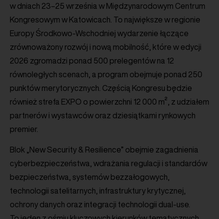
w dniach 23–25 września w Międzynarodowym Centrum
Kongresowym w Katowicach. To największe w regionie
Europy Środkowo-Wschodniej wydarzenie łączące
zrównoważony rozwój i nową mobilność, które w edycji
2026 zgromadzi ponad 500 prelegentów na 12
równoległych scenach, a program obejmuje ponad 250
punktów merytorycznych. Częścią Kongresu będzie
również strefa EXPO o powierzchni 12 000 m², z udziałem
partnerów i wystawców oraz dziesiątkami rynkowych
premier.
Blok „New Security & Resilience” obejmie zagadnienia
cyberbezpieczeństwa, wdrażania regulacji i standardów
bezpieczeństwa, systemów bezzałogowych,
technologii satelitarnych, infrastruktury krytycznej,
ochrony danych oraz integracji technologii dual-use.
To jeden z ośmiu kluczowych kierunków tematycznych