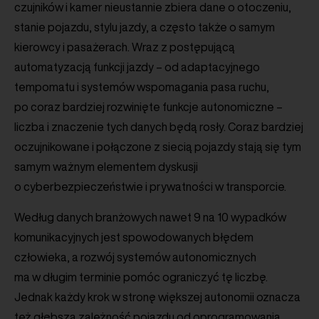
czujników i kamer nieustannie zbiera dane o otoczeniu,
stanie pojazdu, stylu jazdy, a często także o samym
kierowcy i pasażerach. Wraz z postępującą
automatyzacją funkcji jazdy – od adaptacyjnego
tempomatu i systemów wspomagania pasa ruchu,
po coraz bardziej rozwinięte funkcje autonomiczne –
liczba i znaczenie tych danych będą rosły. Coraz bardziej
oczujnikowane i połączone z siecią pojazdy stają się tym
samym ważnym elementem dyskusji
o cyberbezpieczeństwie i prywatności w transporcie.
Według danych branżowych nawet 9 na 10 wypadków
komunikacyjnych jest spowodowanych błędem
człowieka, a rozwój systemów autonomicznych
ma w długim terminie pomóc ograniczyć tę liczbę.
Jednak każdy krok w stronę większej autonomii oznacza
też głębszą zależność pojazdu od oprogramowania,