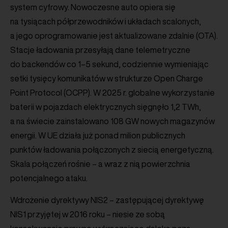
system cyfrowy. Nowoczesne auto opiera się
na tysiącach półprzewodników i układach scalonych,
a jego oprogramowanie jest aktualizowane zdalnie (OTA).
Stacje ładowania przesyłają dane telemetryczne
do backendów co 1–5 sekund, codziennie wymieniając
setki tysięcy komunikatów w strukturze Open Charge
Point Protocol (OCPP). W 2025 r. globalne wykorzystanie
baterii w pojazdach elektrycznych sięgnęło 1,2 TWh,
a na świecie zainstalowano 108 GW nowych magazynów
energii. W UE działa już ponad milion publicznych
punktów ładowania połączonych z siecią energetyczną.
Skala połączeń rośnie – a wraz z nią powierzchnia
potencjalnego ataku.
Wdrożenie dyrektywy NIS2 – zastępującej dyrektywę
NIS1 przyjętej w 2016 roku – niesie ze sobą