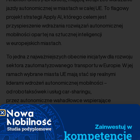
jazdy autonomicznej w miastach w całej UE. To flagowy
projekt strategii Apply AI, którego celem jest
przyspieszenie wdrażania rozwiązań autonomicznej
mobilności opartej na sztucznej inteligencji
w europejskich miastach.
To jedna z najważniejszych obecnie inicjatyw dla rozwoju
sektora zautomatyzowanego transportu w Europie. W jej
ramach wybrane miasta UE mają stać się realnymi
liderami wdrożeń autonomicznej mobilności –
od robotaksówek i usług car-sharingu,
przez autonomiczne wahadłowce wspierające
multimodalny transport miejski, po zaawansowane
samochody autonomiczne. Do 2030 r. uczestniczące
miasta mają osiągnąć floty liczące co najmniej 100
pojazdów autonomicznych. Wspierane partnerstwa mają