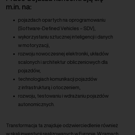
m.in. na:
pojazdach opartych na oprogramowaniu
(Software-Defined Vehicles – SDV),
wykorzystaniu sztucznej inteligencji i danych
w motoryzacji,
rozwoju nowoczesnej elektroniki, układów
scalonych i architektur obliczeniowych dla
pojazdów,
technologiach komunikacji pojazdów
z infrastrukturą i otoczeniem,
rozwoju, testowaniu i wdrażaniu pojazdów
autonomicznych.
Transformacja ta znajduje odzwierciedlenie również
w skali inwestycji realizowanych w Europie. W ramach