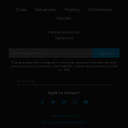
O nas
Aktualności
Projekty
Członkostwo
Kontakt
Polityka Prywatności
Ogłoszenia
Zapisz się
Przyjmuję do wiadomości, że podając adres e-mail wyrażam zgodę na przetwarzanie moich danych
osobowych, zgodnie z treścią Ustawy z dnia 10 maja 2018 r. o ochronie danych osobowych (Dz.U. 2018
poz. 1000).
Bądź na bieżąco!
elektromobilni.pl
Kongres Nowej Mobilności