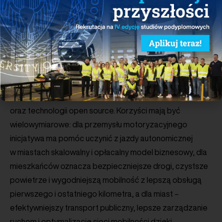
mieć charakter europejski, z europejskimi producentami
i dostawcami technologii w centrum, bez wykluczania
współpracy międzynarodowej.
Inicjatywa jest ściśle powiązana z unijnym pakietem
na rzecz suwerenności technologicznej i opiera się
na europejskich zasobach w zakresie półprzewodników,
suwerennej chmury, infrastruktury danych, fabryk AI
oraz technologii open source. Korzyści mają być
wielowymiarowe: dla przemysłu motoryzacyjnego
inicjatywa ma pomóc uczynić z jazdy autonomicznej
w miastach skalowalny i opłacalny model biznesowy, dla
mieszkańców oznacza bezpieczniejsze drogi, czystsze
powietrze i wygodniejszą mobilność z lepszą obsługą
pierwszego i ostatniego kilometra, a dla miast –
efektywniejszy transport publiczny, lepsze zarządzanie
ruchem i optymalizację sieci mobilności dzięki