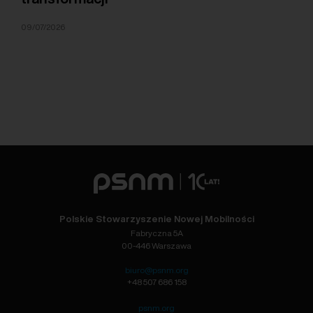
09/07/2026
Polskie Stowarzyszenie Nowej Mobilności
Fabryczna 5A
00-446 Warszawa
biuro@psnm.org
+48 507 686 158
psnm.org