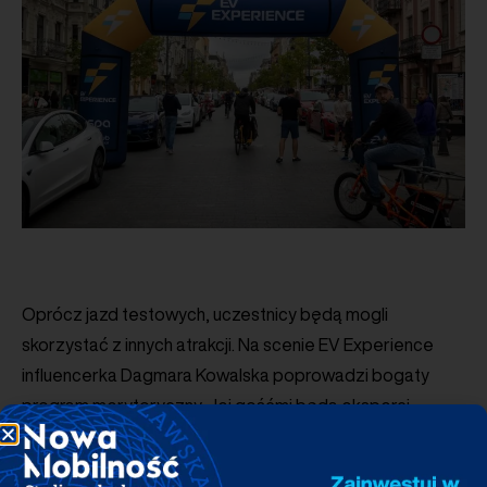
Oprócz jazd testowych, uczestnicy będą mogli
skorzystać z innych atrakcji. Na scenie EV Experience
influencerka Dagmara Kowalska poprowadzi bogaty
program merytoryczny. Jej gośćmi będą eksperci
z obszarów samochodów elektrycznych, infrastruktury
ładowania, a także pasjonaci zrównoważonego stylu