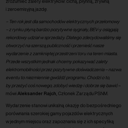
zrozumieć zalety elektryków: cichą, płynną, zrywną
i zeroemisyjną jazdę.
– Ten rok jest dla samochodów elektrycznych przełomowy
– z rynku płyną bardzo pozytywne sygnały, BEV-y osiągają
rekordowy udział w sprzedaży. Dlatego zdecydowaliśmy się
otworzyć na szerszą publiczność i przenieść nasze
wydarzenie z zamkniętej przestrzeni toru na teren miasta.
Przede wszystkim jednak chcemy pokazywać zalety
elektromobilności przez pozytywne doświadczenia – nazwa
eventu to niezmiennie gwóźdź programu. Chodzi o to,
by przeżyć coś nowego, zdobyć wiedzę i dobrze się bawić
–
mówi
Aleksander
Rajch
, Członek Zarządu PSNM.
Wydarzenie stanowi unikalną okazję do bezpośredniego
porównania szerokiej gamy pojazdów elektrycznych
w jednym miejscu oraz zapoznania się z ich specyfiką