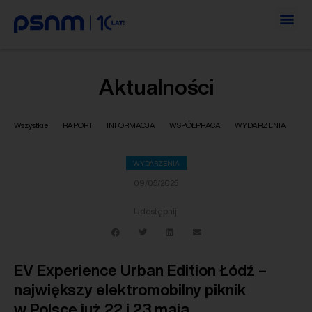
Aktualności
Wszystkie
RAPORT
INFORMACJA
WSPÓŁPRACA
WYDARZENIA
WYDARZENIA
09/05/2025
Udostępnij:
EV Experience Urban Edition Łódź –
największy elektromobilny piknik
w Polsce już 22 i 23 maja