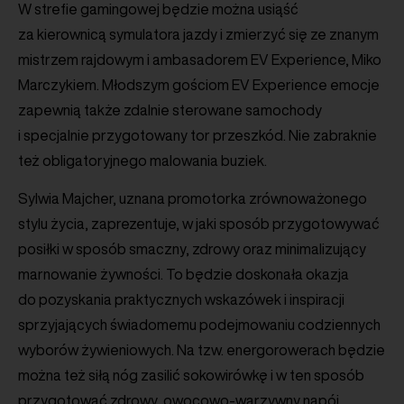
W strefie gamingowej będzie można usiąść
za kierownicą symulatora jazdy i zmierzyć się ze znanym
mistrzem rajdowym i ambasadorem EV Experience, Miko
Marczykiem. Młodszym gościom EV Experience emocje
zapewnią także zdalnie sterowane samochody
i specjalnie przygotowany tor przeszkód. Nie zabraknie
też obligatoryjnego malowania buziek.
Sylwia Majcher, uznana promotorka zrównoważonego
stylu życia, zaprezentuje, w jaki sposób przygotowywać
posiłki w sposób smaczny, zdrowy oraz minimalizujący
marnowanie żywności. To będzie doskonała okazja
do pozyskania praktycznych wskazówek i inspiracji
sprzyjających świadomemu podejmowaniu codziennych
wyborów żywieniowych. Na tzw. energorowerach będzie
można też siłą nóg zasilić sokowirówkę i w ten sposób
przygotować zdrowy, owocowo-warzywny napój.