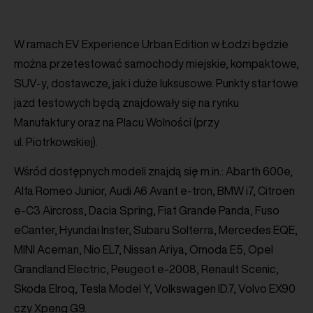
W ramach EV Experience Urban Edition w Łodzi będzie
można przetestować samochody miejskie, kompaktowe,
SUV-y, dostawcze, jak i duże luksusowe. Punkty startowe
jazd testowych będą znajdowały się na rynku
Manufaktury oraz na Placu Wolności (przy
ul. Piotrkowskiej).
Wśród dostępnych modeli znajdą się m.in.: Abarth 600e,
Alfa Romeo Junior, Audi A6 Avant e-tron, BMW i7, Citroen
e-C3 Aircross, Dacia Spring, Fiat Grande Panda, Fuso
eCanter, Hyundai Inster, Subaru Solterra, Mercedes EQE,
MINI Aceman, Nio EL7, Nissan Ariya, Omoda E5, Opel
Grandland Electric, Peugeot e-2008, Renault Scenic,
Skoda Elroq, Tesla Model Y, Volkswagen ID.7, Volvo EX90
czy Xpeng G9.