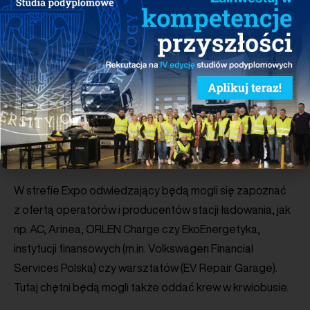
życia, którzy podzielą się swoją wiedzą i odpowiedzą
na pytania publiczności. Tu będzie można dowiedzieć się
m.in. jak skorzystać z dopłat w programie NaszEauto,
w jaki sposób sfinansować zakup elektryka,
na co zwrócić uwagę przy instalacji wallboksa w budynku
wielorodzinnym, jakie korzyści dają panele słoneczne,
magazyny energii i taryfy dynamiczne czy też jakie
zmiany w prawie nadchodzą, które uczynią jazdę
elektrykiem jeszcze bardziej atrakcyjną.
W strefie Expo odwiedzający będą mogli się zapoznać
z ofertą operatorów i producentów stacji ładowania, jak
np. AC, Arinea, ORLEN Charge czy EkoEnergetyka,
instytucji finansowych (m.in. Volkswagen Financial
Services Polska) czy warsztatów (EV Repair Garage).
Tutaj chętni będą mogli także oddać krew w krwiobusie.