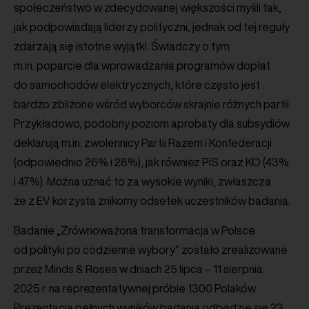
społeczeństwo w zdecydowanej większości myśli tak,
jak podpowiadają liderzy polityczni, jednak od tej reguły
zdarzają się istotne wyjątki. Świadczy o tym
m.in. poparcie dla wprowadzania programów dopłat
do samochodów elektrycznych, które często jest
bardzo zbliżone wśród wyborców skrajnie różnych partii.
Przykładowo, podobny poziom aprobaty dla subsydiów
deklarują m.in. zwolennicy Partii Razem i Konfederacji
(odpowiednio 26% i 28%), jak również PiS oraz KO (43%
i 47%). Można uznać to za wysokie wyniki, zwłaszcza
że z EV korzysta znikomy odsetek uczestników badania.
Badanie „Zrównoważona transformacja w Polsce:
od polityki po codzienne wybory” zostało zrealizowane
przez Minds & Roses w dniach 25 lipca – 11 sierpnia
2025 r. na reprezentatywnej próbie 1300 Polaków.
Prezentacja pełnych wyników badania odbędzie się 23