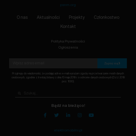
psnm.org
O nas
Aktualności
Projekty
Członkostwo
Kontakt
Polityka Prywatności
Ogłoszenia
Zapisz się
Przyjmuję do wiadomości, że podając adres e-mail wyrażam zgodę na przetwarzanie moich danych
osobowych, zgodnie z treścią Ustawy z dnia 10 maja 2018 r. o ochronie danych osobowych (Dz.U. 2018
poz. 1000).
Bądź na bieżąco!
elektromobilni.pl