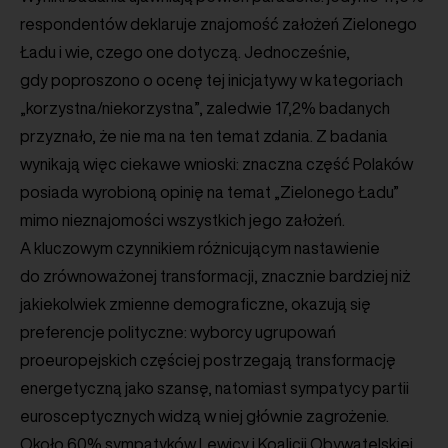
respondentów deklaruje znajomość założeń Zielonego
Ładu i wie, czego one dotyczą. Jednocześnie,
gdy poproszono o ocenę tej inicjatywy w kategoriach
„korzystna/niekorzystna”, zaledwie 17,2% badanych
przyznało, że nie ma na ten temat zdania. Z badania
wynikają więc ciekawe wnioski: znaczna część Polaków
posiada wyrobioną opinię na temat „Zielonego Ładu”
mimo nieznajomości wszystkich jego założeń.
A kluczowym czynnikiem różnicującym nastawienie
do zrównoważonej transformacji, znacznie bardziej niż
jakiekolwiek zmienne demograficzne, okazują się
preferencje polityczne: wyborcy ugrupowań
proeuropejskich częściej postrzegają transformację
energetyczną jako szansę, natomiast sympatycy partii
eurosceptycznych widzą w niej głównie zagrożenie.
Około 60% sympatyków Lewicy i Koalicji Obywatelskiej