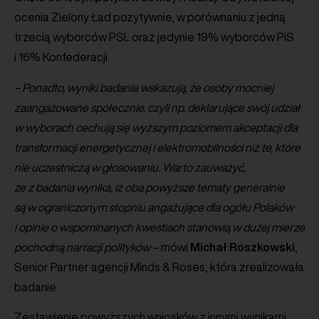
ocenia Zielony Ład pozytywnie, w porównaniu z jedną
trzecią wyborców PSL oraz jedynie 19% wyborców PiS
i 16% Konfederacji.
– Ponadto, wyniki badania wskazują, że osoby mocniej
zaangażowane społecznie, czyli np. deklarujące swój udział
w wyborach cechują się wyższym poziomem akceptacji dla
transformacji energetycznej i elektromobilności niż te, które
nie uczestniczą w głosowaniu. Warto zauważyć,
że z badania wynika, iż oba powyższe tematy generalnie
są w ograniczonym stopniu angażujące dla ogółu Polaków
i opinie o wspominanych kwestiach stanowią w dużej mierze
pochodną narracji polityków
– mówi
Michał
Roszkowski
,
Senior Partner agencji Minds & Roses, która zrealizowała
badanie.
Zestawienie powyższych wniosków z innymi wynikami