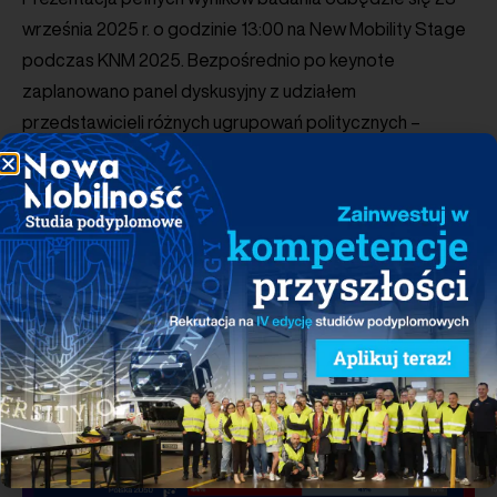
września 2025 r. o godzinie 13:00 na New Mobility Stage
podczas KNM 2025. Bezpośrednio po keynote
zaplanowano panel dyskusyjny z udziałem
przedstawicieli różnych ugrupowań politycznych –
„Polityczne aspekty zrównoważonego rozwoju:
Czy głosujemy za dekarbonizacją i nową mobilnością?”.