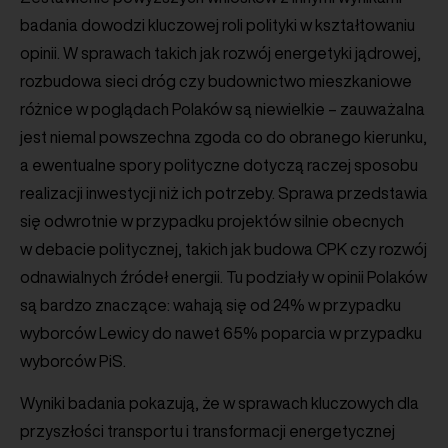
badania dowodzi kluczowej roli polityki w kształtowaniu
opinii. W sprawach takich jak rozwój energetyki jądrowej,
rozbudowa sieci dróg czy budownictwo mieszkaniowe
różnice w poglądach Polaków są niewielkie – zauważalna
jest niemal powszechna zgoda co do obranego kierunku,
a ewentualne spory polityczne dotyczą raczej sposobu
realizacji inwestycji niż ich potrzeby. Sprawa przedstawia
się odwrotnie w przypadku projektów silnie obecnych
w debacie politycznej, takich jak budowa CPK czy rozwój
odnawialnych źródeł energii. Tu podziały w opinii Polaków
są bardzo znaczące: wahają się od 24% w przypadku
wyborców Lewicy do nawet 65% poparcia w przypadku
wyborców PiS.
Wyniki badania pokazują, że w sprawach kluczowych dla
przyszłości transportu i transformacji energetycznej