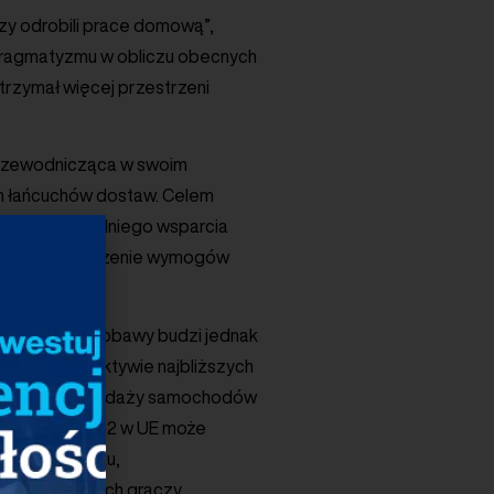
órzy odrobili prace domową”,
o pragmatyzmu w obliczu obecnych
otrzymał więcej przestrzeni
 Przewodnicząca w swoim
ch łańcuchów dostaw. Celem
anie bezpośredniego wsparcia
ji oraz wprowadzenie wymogów
nowo poważne obawy budzi jednak
w. W perspektywie najbliższych
lnieniem sprzedaży samochodów
nie limitów CO2 w UE może
w trakcie roku,
wa względem tych graczy,