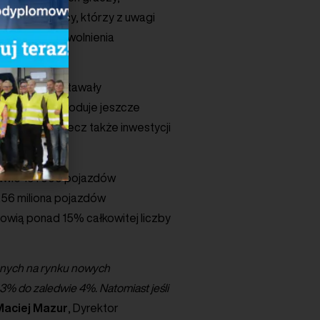
ucenci chińscy, którzy z uwagi
pejskiego spowolnienia
o tej pory odstawały
ropejskiej spowoduje jeszcze
cji BEV-ów, lecz także inwestycji
edwie 191 000 pojazdów
,256 miliona pojazdów
owią ponad 15% całkowitej liczby
ycznych na rynku nowych
% do zaledwie 4%. Natomiast jeśli
Maciej
Mazur
, Dyrektor