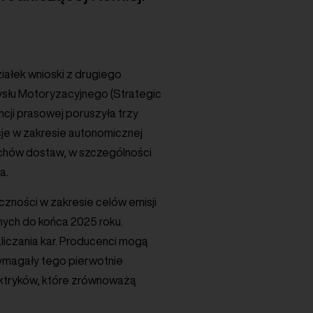
iałek wnioski z drugiego
ysłu Motoryzacyjnego (Strategic
ncji prasowej poruszyła trzy
je w zakresie autonomicznej
cuchów dostaw, w szczególności
a.
czności w zakresie celów emisji
nych do końca 2025 roku.
aliczania kar. Producenci mogą
wymagały tego pierwotnie
lektryków, które zrównoważą