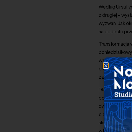
Według Ursuli v
z drugiej – wys
wyzwań. Jak okr
na oddech i prz
Transformacja 
poniedziałkowy
wzmocnienia kon
producentów ba
zawartości ogn
Dla branży bat
poluzowanie ok
dwóch lat osł
elektrycznych.
skutkować niedo
w którym produc