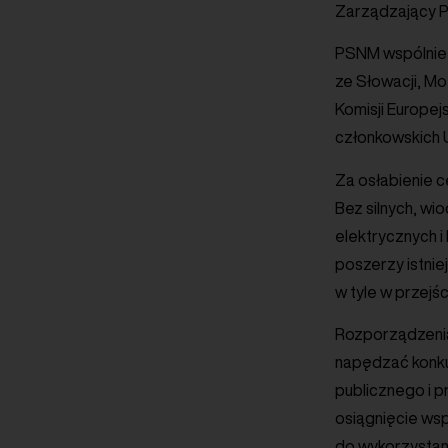
Zarządzający P
PSNM wspólnie 
ze Słowacji, Mo
Komisji Europej
członkowskich U
Za osłabienie 
Bez silnych, wi
elektrycznych i
poszerzy istni
w tyle w przejśc
Rozporządzenia 
napędzać konku
publicznego i p
osiągnięcie wsp
do wykorzystan