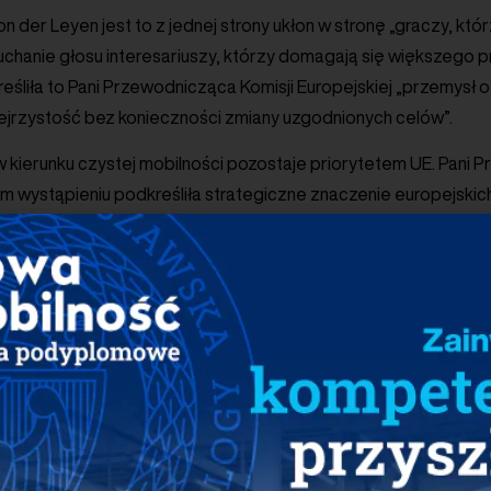
on der Leyen jest to z jednej strony ukłon w stronę „graczy, kt
łuchanie głosu interesariuszy, którzy domagają się większeg
eśliła to Pani Przewodnicząca Komisji Europejskiej „przemysł 
ejrzystość bez konieczności zmiany uzgodnionych celów”.
w kierunku czystej mobilności pozostaje priorytetem UE. Pani
m wystąpieniu podkreśliła strategiczne znaczenie europejski
kurencyjności baterii lokalnej produkcji zapowiedziała zbad
terii z UE, uproszczenie przepisów i ograniczanie biurokrac
iw i komponentów pochodzących z fabryk w UE.
eryjnej jest to długofalowo bardzo dobry sygnał. Krótkotermi
resu na spełnienie limitów CO2 przez producentów samochodó
abienie wymagań emisyjnych może skutkować znacznym spowo
 Według prognoz agencji badawczej New Automotive, poluźnie
starczeniem nawet 450 tys. BEV-ów na rynki UE. Zmiana zasad 
enci mieli osiągnąć ściśle określone cele, jest niesprawiedli