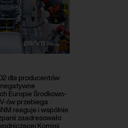
CO2 dla producentów
 negatywne
ach Europie Środkowo-
EV-ów przebiega
SNM reaguje i wspólnie
szpanii zaadresowało
wodniczącej Komisji