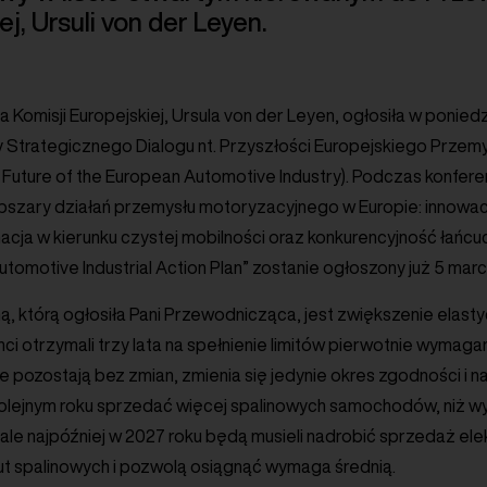
j, Ursuli von der Leyen.
Komisji Europejskiej, Ursula von der Leyen, ogłosiła w poniedz
y Strategicznego Dialogu nt. Przyszłości Europejskiego Przem
 Future of the European Automotive Industry). Podczas konfere
bszary działań przemysłu motoryzacyjnego w Europie: innowac
macja w kierunku czystej mobilności oraz konkurencyjność łań
Automotive Industrial Action Plan” zostanie ogłoszony już 5 marc
, którą ogłosiła Pani Przewodnicząca, jest zwiększenie elasty
i otrzymali trzy lata na spełnienie limitów pierwotnie wymaga
le pozostają bez zmian, zmienia się jedynie okres zgodności i n
 kolejnym roku sprzedać więcej spalinowych samochodów, niż 
 ale najpóźniej w 2027 roku będą musieli nadrobić sprzedaż e
ut spalinowych i pozwolą osiągnąć wymaga średnią.