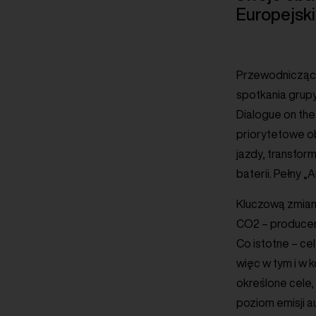
Europejskie
Przewodnicząca 
spotkania grup
Dialogue on the
priorytetowe o
jazdy, transfor
baterii. Pełny „
Kluczową zmianą
CO2 – producenc
Co istotne – ce
więc w tym i w
określone cele,
poziom emisji a