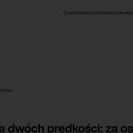
O nas
Aktualności
Projekty
Członko
ZENIA
a dwóch prędkości: za os