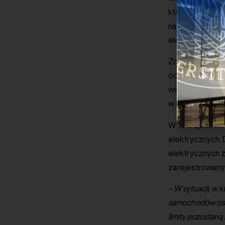
którzy intensyw
na konkurencyj
elektryfikacji.
Zmiana polityki
od europejskiej
większy rozdźwi
w infrastruktur
W 15 krajach E
elektrycznych. 
elektrycznych z
zarejestrowany
– W sytuacji, w 
samochodów osob
limity pozostan