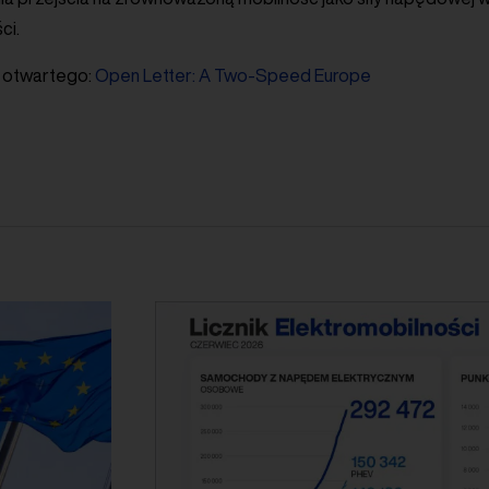
ci.
tu otwartego:
Open Letter: A Two-Speed Europe