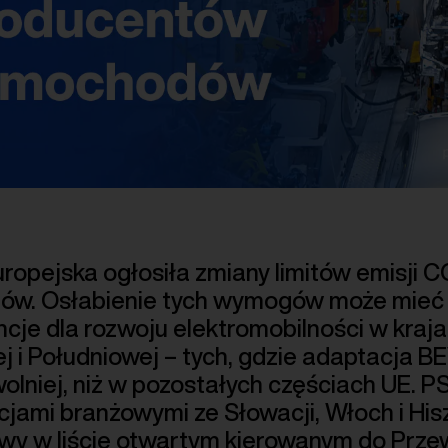
ropejska ogłosiła zmiany limitów emisji 
w. Osłabienie tych wymogów może mieć
cje dla rozwoju elektromobilności w kraj
 i Południowej – tych, gdzie adaptacja B
olniej, niż w pozostałych częściach UE. P
cjami branżowymi ze Słowacji, Włoch i Hi
wy w liście otwartym kierowanym do Prze