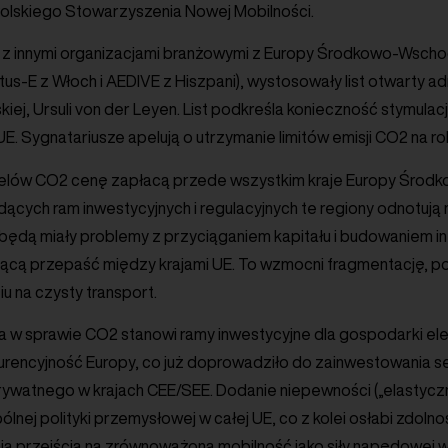
olskiego Stowarzyszenia Nowej Mobilności.
z innymi organizacjami branżowymi z Europy Środkowo-Wschodn
tus-E z Włoch i AEDIVE z Hiszpani), wystosowały list otwarty
skiej, Ursuli von der Leyen. List podkreśla konieczność stymulac
E. Sygnatariusze apelują o utrzymanie limitów emisji CO2 na ro
celów CO2 cenę zapłacą przede wszystkim kraje Europy Środko
odących ram inwestycyjnych i regulacyjnych te regiony odnotuj
 będą miały problemy z przyciąganiem kapitału i budowaniem inf
ejącą przepaść między krajami UE. To wzmocni fragmentację, 
iu na czysty transport.
w sprawie CO2 stanowi ramy inwestycyjne dla gospodarki elekt
rencyjność Europy, co już doprowadziło do zainwestowania se
rywatnego w krajach CEE/SEE. Dodanie niepewności („elastyczno
ólnej polityki przemysłowej w całej UE, co z kolei osłabi zdo
ia przejścia na zrównoważoną mobilność jako siły napędowej 