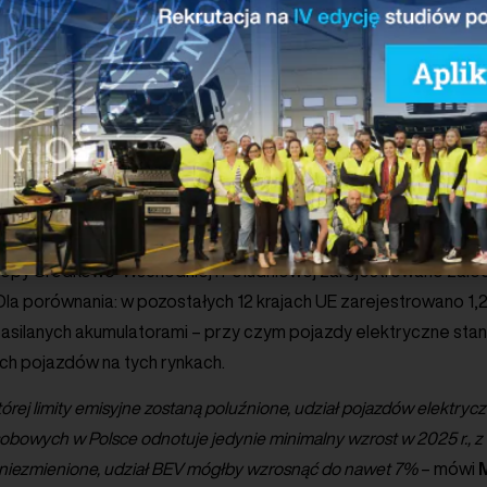
nie się do tego przygotowywali. Do tej grupy należą także prod
ność cenową, mogą także skorzystać na obecnej sytuacji euro
 może też oznaczać osłabienie dynamiki na rynkach, które już d
 czołówki elektryfikacji – w tym Polski. Obecny ruch Komisji Eu
ęk „Europy dwóch prędkości” – nie tylko pod względem rejestra
ę i przemysł zrównoważonego transportu.
uropy Środkowo-Wschodniej i Południowej zarejestrowano zal
Dla porównania: w pozostałych 12 krajach UE zarejestrowano 1
asilanych akumulatorami – przy czym pojazdy elektryczne stan
ch pojazdów na tych rynkach.
której limity emisyjne zostaną poluźnione, udział pojazdów elektr
owych w Polsce odnotuje jedynie minimalny wzrost w 2025 r., z 3
ą niezmienione, udział BEV mógłby wzrosnąć do nawet 7%
– mówi