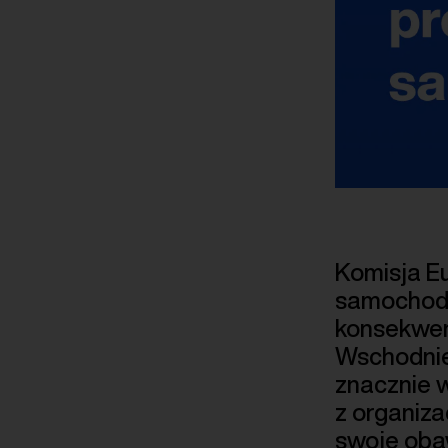
Komisja Eu
samochodó
konsekwen
Wschodniej
znacznie w
z organiza
swoje oba