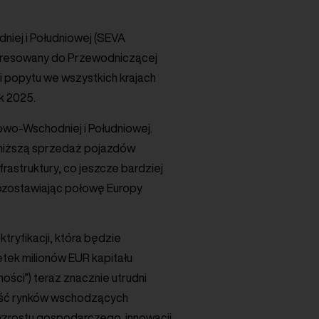
iej i Południowej (SEVA
 adresowany do Przewodniczącej
ji popytu we wszystkich krajach
k 2025.
wo-Wschodniej i Południowej.
ą niższą sprzedaż pojazdów
rastruktury, co jeszcze bardziej
pozostawiając połowę Europy
ryfikacji, która będzie
tek milionów EUR kapitału
ści”) teraz znacznie utrudni
lność rynków wschodzących
wzrostu gospodarczego, innowacji