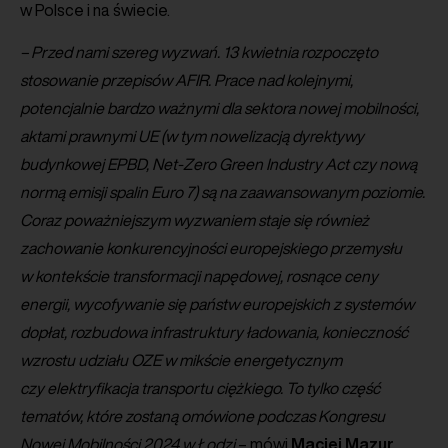
w Polsce i na świecie.
– Przed nami szereg wyzwań. 13 kwietnia rozpoczęto
stosowanie przepisów AFIR. Prace nad kolejnymi,
potencjalnie bardzo ważnymi dla sektora nowej mobilności,
aktami prawnymi UE (w tym nowelizacją dyrektywy
budynkowej EPBD, Net-Zero Green Industry Act czy nową
normą emisji spalin Euro 7) są na zaawansowanym poziomie.
Coraz poważniejszym wyzwaniem staje się również
zachowanie konkurencyjności europejskiego przemysłu
w kontekście transformacji napędowej, rosnące ceny
energii, wycofywanie się państw europejskich z systemów
dopłat, rozbudowa infrastruktury ładowania, konieczność
wzrostu udziału OZE w mikście energetycznym
czy elektryfikacja transportu ciężkiego. To tylko część
tematów, które zostaną omówione podczas Kongresu
Nowej Mobilności 2024 w Łodzi
– mówi
Maciej
Mazur
,