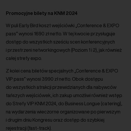
Promocyjne bilety na KNM 2024
W puli Early Bird koszt wejściówki „Conference & EXPO
pass” wynosi 1690 zł netto. W tej kwocie przysługuje
dostęp do wszystkich sześciu scen konferencyjnych
i przestrzeni networkingowych (Poziom 1 i 2), jak również
całej strefy expo.
Z kolei cena biletów specjalnych „Conference & EXPO
VIP pass” wynosi 3990 zł netto. Obok dostępu
do wszystkich atrakcji przewidzianych dla nabywców
tańszych wejściówek, ich zakup umożliwi również wstęp
do Strefy VIP KNM 2024, do Business Longue (catering),
na wydarzenia wieczorne organizowane po pierwszym
i drugim dniu Kongresu oraz dostęp do szybkiej
rejestracji (fast-track).