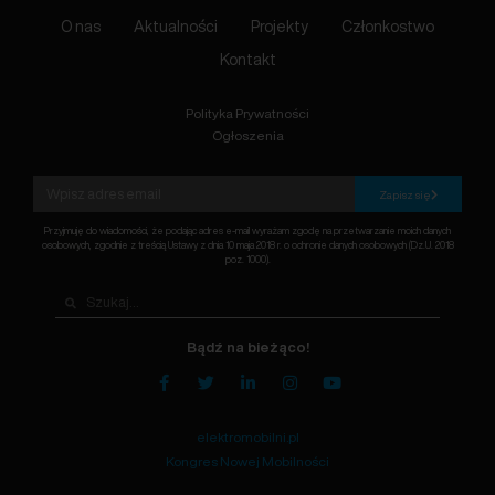
O nas
Aktualności
Projekty
Członkostwo
Kontakt
Polityka Prywatności
Ogłoszenia
Zapisz się
Przyjmuję do wiadomości, że podając adres e-mail wyrażam zgodę na przetwarzanie moich danych
osobowych, zgodnie z treścią Ustawy z dnia 10 maja 2018 r. o ochronie danych osobowych (Dz.U. 2018
poz. 1000).
Bądź na bieżąco!
elektromobilni.pl
Kongres Nowej Mobilności