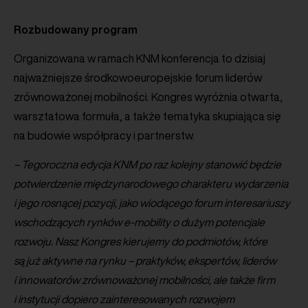
Rozbudowany program
Organizowana w ramach KNM konferencja to dzisiaj
najważniejsze środkowoeuropejskie forum liderów
zrównoważonej mobilności. Kongres wyróżnia otwarta,
warsztatowa formuła, a także tematyka skupiająca się
na budowie współpracy i partnerstw.
– Tegoroczna edycja KNM po raz kolejny stanowić będzie
potwierdzenie międzynarodowego charakteru wydarzenia
i jego rosnącej pozycji, jako wiodącego forum interesariuszy
wschodzących rynków e-mobility o dużym potencjale
rozwoju. Nasz Kongres kierujemy do podmiotów, które
są już aktywne na rynku – praktyków, ekspertów, liderów
i innowatorów zrównoważonej mobilności, ale także firm
i instytucji dopiero zainteresowanych rozwojem