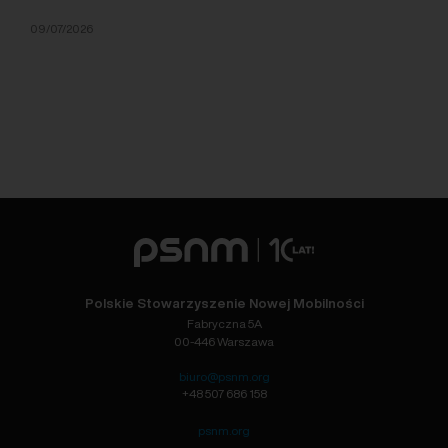
09/07/2026
Polskie Stowarzyszenie Nowej Mobilności
Fabryczna 5A
00-446 Warszawa
biuro@psnm.org
+48 507 686 158
psnm.org