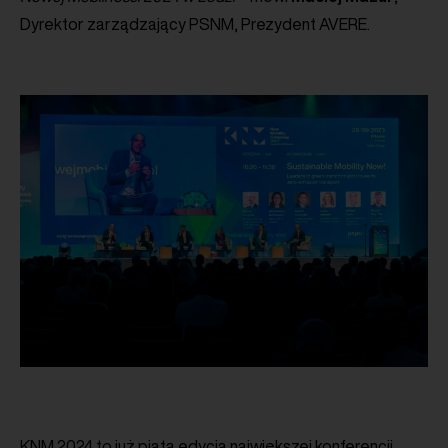
Dyrektor zarządzający PSNM, Prezydent AVERE.
KNM 2024 to już piąta edycja największej konferencji