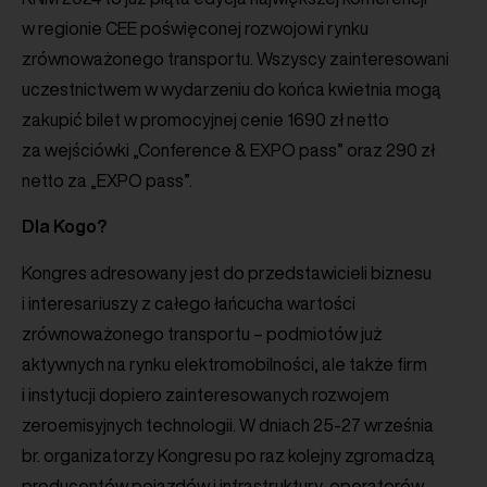
w regionie CEE poświęconej rozwojowi rynku
zrównoważonego transportu. Wszyscy zainteresowani
uczestnictwem w wydarzeniu do końca kwietnia mogą
zakupić bilet w promocyjnej cenie 1690 zł netto
za wejściówki „Conference & EXPO pass” oraz 290 zł
netto za „EXPO pass”.
Dla Kogo?
Kongres adresowany jest do przedstawicieli biznesu
i interesariuszy z całego łańcucha wartości
zrównoważonego transportu – podmiotów już
aktywnych na rynku elektromobilności, ale także firm
i instytucji dopiero zainteresowanych rozwojem
zeroemisyjnych technologii. W dniach 25-27 września
br. organizatorzy Kongresu po raz kolejny zgromadzą
producentów pojazdów i infrastruktury, operatorów