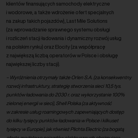
klientów finansujących samochody elektryczne
i wodorowe, a także wdrożenie ofert specjalnych
na zakup takich pojazdów), Last Mile Solutions
(za wprowadzanie sprawnego systemu obsługi
i rozliczeń stacji ładowania i dynamiczny rozwój usług
na polskim rynku) oraz Elocity (za współpracę
z największą liczbą operatorów w Polsce i obsługę
największej liczby stacji).
– Wyróżnienia otrzymały także Orlen S.A. (za konsekwentny
rozwój infrastruktury, strategię stworzenia sieci 10,5 tys.
punktów ładowania do 2030 r. oraz wykorzystanie 100%
zielonej energii w sieci), Shell Polska (za aktywność
w zakresie usług roamingowych zapewniających dostęp
do kilku tysięcy punktów ładowania w Polsce i kilkuset
tysięcy w Europie), jak również Plichta Electric (za bogatą
ofertę modelową pojazdów elektrycznych obejmująca