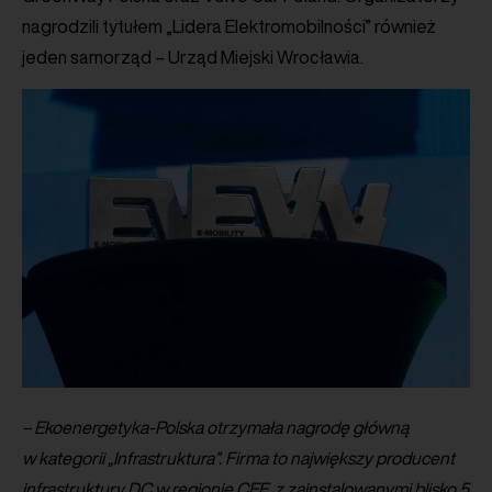
nagrodzili tytułem „Lidera Elektromobilności” również
jeden samorząd – Urząd Miejski Wrocławia.
– Ekoenergetyka-Polska otrzymała nagrodę główną
w kategorii „Infrastruktura”. Firma to największy producent
infrastruktury DC w regionie CEE, z zainstalowanymi blisko 5