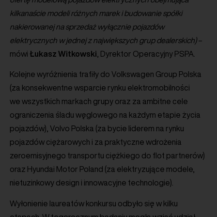
kilkanaście modeli różnych marek i budowanie spółki
nakierowanej na sprzedaż wyłącznie pojazdów
elektrycznych w jednej z największych grup dealerskich)
–
mówi
Łukasz
Witkowski
, Dyrektor Operacyjny PSPA.
Kolejne wyróżnienia trafiły do Volkswagen Group Polska
(za konsekwentne wsparcie rynku elektromobilności
we wszystkich markach grupy oraz za ambitne cele
ograniczenia śladu węglowego na każdym etapie życia
pojazdów), Volvo Polska (za bycie liderem na rynku
pojazdów ciężarowych i za praktyczne wdrożenia
zeroemisyjnego transportu ciężkiego do flot partnerów)
oraz Hyundai Motor Poland (za elektryzujące modele,
nietuzinkowy design i innowacyjne technologie).
Wyłonienie laureatów konkursu odbyło się w kilku
etapach. W tegorocznym badaniu mogła wziąć udział