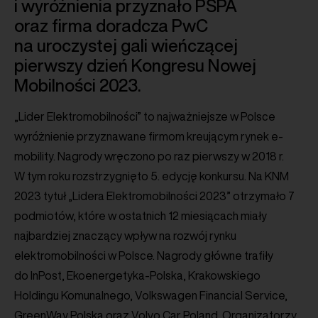
i wyróżnienia przyznało PSPA
oraz firma doradcza PwC
na uroczystej gali wieńczącej
pierwszy dzień Kongresu Nowej
Mobilności 2023.
„Lider Elektromobilności” to najważniejsze w Polsce
wyróżnienie przyznawane firmom kreującym rynek e-
mobility. Nagrody wręczono po raz pierwszy w 2018 r.
W tym roku rozstrzygnięto 5. edycję konkursu. Na KNM
2023 tytuł „Lidera Elektromobilności 2023” otrzymało 7
podmiotów, które w ostatnich 12 miesiącach miały
najbardziej znaczący wpływ na rozwój rynku
elektromobilności w Polsce. Nagrody główne trafiły
do InPost, Ekoenergetyka-Polska, Krakowskiego
Holdingu Komunalnego, Volkswagen Financial Service,
GreenWay Polska oraz Volvo Car Poland. Organizatorzy