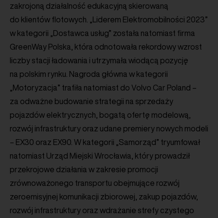
zakrojoną działalność edukacyjną skierowaną
do klientów flotowych. „Liderem Elektromobilności 2023”
w kategorii „Dostawca usług” została natomiast firma
GreenWay Polska, która odnotowała rekordowy wzrost
liczby stacji ładowania i utrzymała wiodącą pozycję
na polskim rynku. Nagroda główna w kategorii
„Motoryzacja” trafiła natomiast do Volvo Car Poland –
za odważne budowanie strategii na sprzedaży
pojazdów elektrycznych, bogatą ofertę modelową,
rozwój infrastruktury oraz udane premiery nowych modeli
– EX30 oraz EX90. W kategorii „Samorząd” tryumfował
natomiast Urząd Miejski Wrocławia, który prowadził
przekrojowe działania w zakresie promocji
zrównoważonego transportu obejmujące rozwój
zeroemisyjnej komunikacji zbiorowej, zakup pojazdów,
rozwój infrastruktury oraz wdrażanie strefy czystego