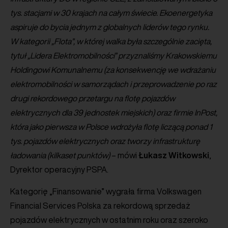
tys. stacjami w 30 krajach na całym świecie. Ekoenergetyka
aspiruje do bycia jednym z globalnych liderów tego rynku.
W kategorii „Flota”, w której walka była szczególnie zacięta,
tytuł „Lidera Elektromobilności” przyznaliśmy Krakowskiemu
Holdingowi Komunalnemu (za konsekwencję we wdrażaniu
elektromobilności w samorządach i przeprowadzenie po raz
drugi rekordowego przetargu na flotę pojazdów
elektrycznych dla 39 jednostek miejskich) oraz firmie InPost,
która jako pierwsza w Polsce wdrożyła flotę liczącą ponad 1
tys. pojazdów elektrycznych oraz tworzy infrastrukturę
ładowania (kilkaset punktów)
– mówi
Łukasz
Witkowski
,
Dyrektor operacyjny PSPA.
Kategorię „Finansowanie” wygrała firma Volkswagen
Financial Services Polska za rekordową sprzedaż
pojazdów elektrycznych w ostatnim roku oraz szeroko