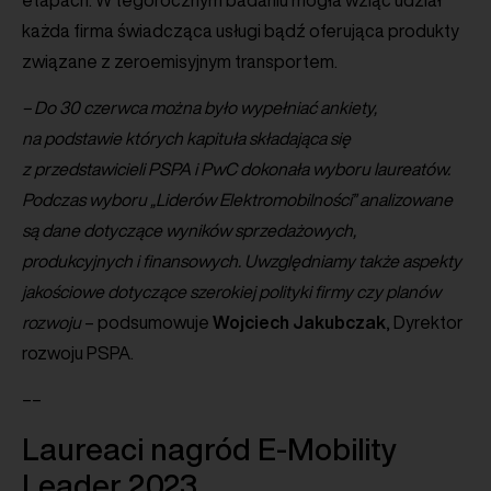
każda firma świadcząca usługi bądź oferująca produkty
związane z zeroemisyjnym transportem.
– Do 30 czerwca można było wypełniać ankiety,
na podstawie których kapituła składająca się
z przedstawicieli PSPA i PwC dokonała wyboru laureatów.
Podczas wyboru „Liderów Elektromobilności” analizowane
są dane dotyczące wyników sprzedażowych,
produkcyjnych i finansowych. Uwzględniamy także aspekty
jakościowe dotyczące szerokiej polityki firmy czy planów
rozwoju
– podsumowuje
Wojciech
Jakubczak
, Dyrektor
rozwoju PSPA.
––
Laureaci nagród E-Mobility
Leader 2023