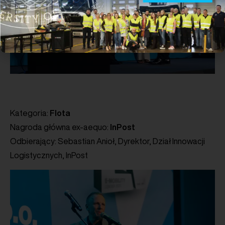
Kategoria:
Flota
Nagroda główna ex-aequo:
InPost
Odbierający: Sebastian Anioł, Dyrektor, Dział Innowacji
Logistycznych, InPost