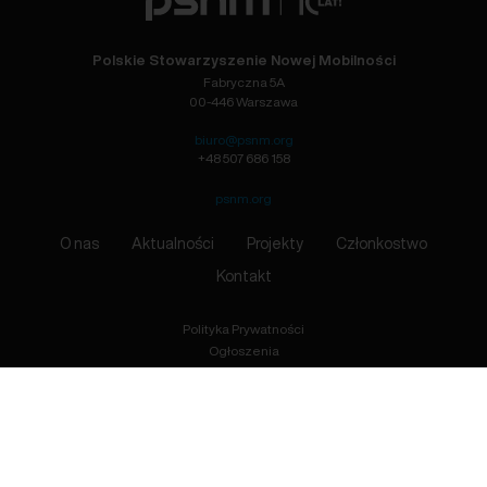
Polskie Stowarzyszenie Nowej Mobilności
Fabryczna 5A
00-446 Warszawa
biuro@psnm.org
+48 507 686 158
psnm.org
O nas
Aktualności
Projekty
Członkostwo
Kontakt
Polityka Prywatności
Ogłoszenia
Zapisz się
Przyjmuję do wiadomości, że podając adres e-mail wyrażam zgodę na przetwarzanie moich danych
osobowych, zgodnie z treścią Ustawy z dnia 10 maja 2018 r. o ochronie danych osobowych (Dz.U. 2018
poz. 1000).