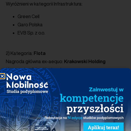
Wyróżnieni w kategorii Infrastruktura:
Green Cell
Garo Polska
EVB Sp. z o.o.
2) Kategoria:
Flota
Nagroda główna ex-aequo:
Krakowski Holding
Komunalny SA w Krakowie
Odbierający: Witold Śmiałek, Członek Zarządu,
Krakowski Holding Komunalny SA w Krakowie