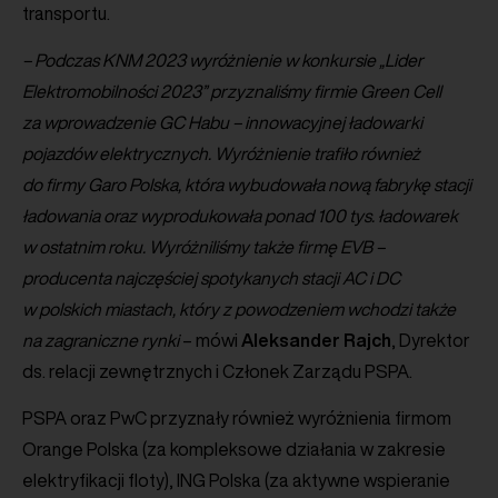
transportu.
– Podczas KNM 2023 wyróżnienie w konkursie „Lider
Elektromobilności 2023” przyznaliśmy firmie Green Cell
za wprowadzenie GC Habu – innowacyjnej ładowarki
pojazdów elektrycznych. Wyróżnienie trafiło również
do firmy Garo Polska, która wybudowała nową fabrykę stacji
ładowania oraz wyprodukowała ponad 100 tys. ładowarek
w ostatnim roku. Wyróżniliśmy także firmę EVB –
producenta najczęściej spotykanych stacji AC i DC
w polskich miastach, który z powodzeniem wchodzi także
na zagraniczne rynki
– mówi
Aleksander
Rajch
, Dyrektor
ds. relacji zewnętrznych i Członek Zarządu PSPA.
PSPA oraz PwC przyznały również wyróżnienia firmom
Orange Polska (za kompleksowe działania w zakresie
elektryfikacji floty), ING Polska (za aktywne wspieranie