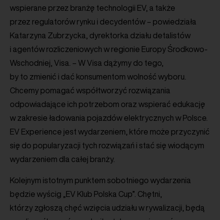
wspierane przez branżę technologii EV, a także
przez regulatorów rynku i decydentów – powiedziała
Katarzyna Zubrzycka, dyrektorka działu detalistów
i agentów rozliczeniowych w regionie Europy Środkowo-
Wschodniej, Visa. – W Visa dążymy do tego,
by to zmienić i dać konsumentom wolność wyboru.
Chcemy pomagać współtworzyć rozwiązania
odpowiadające ich potrzebom oraz wspierać edukację
w zakresie ładowania pojazdów elektrycznych w Polsce.
EV Experience jest wydarzeniem, które może przyczynić
się do popularyzacji tych rozwiązań i stać się wiodącym
wydarzeniem dla całej branży.
Kolejnym istotnym punktem sobotniego wydarzenia
będzie wyścig „EV Klub Polska Cup”. Chętni,
którzy zgłoszą chęć wzięcia udziału w rywalizacji, będą