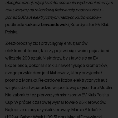
ubiegłorocznej edycji i zainteresowaniu wydarzeniem w tym
roku, liczymy na rekordową frekwencję podczas zlotu –
ponad 200 aut elektrycznych naszych klubowiczów
–
podkreśla
Łukasz
Lewandowski
, Koordynator EV Klub
Polska.
Zeszłoroczny zlot przyciągnął entuzjastów
elektromobilności, którzy pojawili się swoimi pojazdami
w liczbie 200 sztuk. Niektórzy, by stawić się na EV
Experience, pokonali setki a nawet tysiące kilometrów,
czego przykładem jest klubowicz, który przyjechał
prosto z Monako. Rekordowa liczba elektrycznych aut
wzięła udział w paradzie w sportowej części Toru Modlin.
Nie zabrakło też pierwszych mistrzostw EV Klub Polska
Cup. W próbie czasowej wystartowało 25 kierowców.
Najlepsze czasy uzyskali kierowcy: Marcin Stefański
(1:02,4), Gabor Wnuk (1:09,5) oraz Maciej Drzewiecki