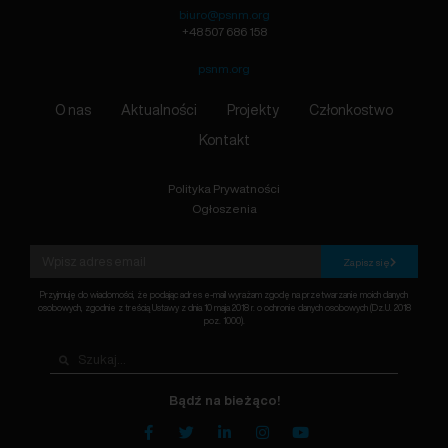
biuro@psnm.org
+48 507 686 158
psnm.org
O nas
Aktualności
Projekty
Członkostwo
Kontakt
Polityka Prywatności
Ogłoszenia
Zapisz się
Przyjmuję do wiadomości, że podając adres e-mail wyrażam zgodę na przetwarzanie moich danych
osobowych, zgodnie z treścią Ustawy z dnia 10 maja 2018 r. o ochronie danych osobowych (Dz.U. 2018
poz. 1000).
Bądź na bieżąco!