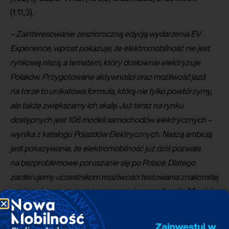
(1:11,3).
– Zainteresowanie zeszłoroczną edycją wydarzenia EV
Experience, wprost pokazuje, że elektromobilność nie jest
rynkową niszą, a tematem, który dosłownie elektryzuje
Polaków. Przygotowane aktywności oraz możliwość jazd
na torze to unikatowa formuła, którą nie tylko powtórzymy,
ale także zwiększamy ich skalę. Już teraz na rynku
dostępnych jest 108 modeli samochodów elektrycznych –
wynika z katalogu Pojazdów Elektrycznych. Naszą ambicją
jest pokazywanie, że elektromobilność już dziś pozwala
na bezproblemowe poruszanie się po Polsce. Dlatego
zaoferujemy uczestnikom możliwości testowania znakomitej
większości z dostępnych aut na rynku
– podkreśla
Maciej
Mazur
, Dyrektor Zarządzający PSPA.