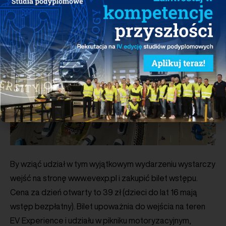
By wziąć udział w tym wyjątkowym wydarzeniu wystarczy
wejść na stronę www.evexp.pl i zakupić bilet wstępu.
Cena za dzień otwarty to 39 zł (dzieci do lat 16 mają
wstęp bezpłatny). Bilet upoważnia do wejścia na teren
EV Experience i udziału w pikniku motoryzacyjnym,