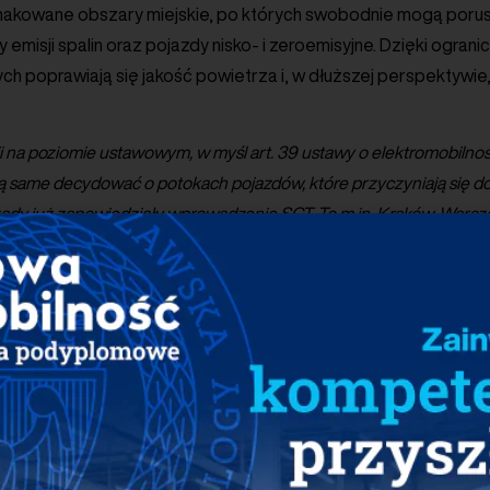
znakowane obszary miejskie, po których swobodnie mogą porus
 emisji spalin oraz pojazdy nisko- i zeroemisyjne. Dzięki ogran
h poprawiają się jakość powietrza i, w dłuższej perspektywie
i na poziomie ustawowym, w myśl art. 39 ustawy o elektromobilnoś
same decydować o potokach pojazdów, które przyczyniają się do
ądy już zapowiedziały wprowadzenie SCT. To m.in. Kraków, Wars
szarów niskoemisyjnych i maksymalizacja mających płynąć z teg
może jednak być wyzwaniem. Wdrażanie SCT to bardzo złożony 
aplanowania działań organizacyjnych, wdrożeniowych czy komu
dzający PSPA. Z myślą o wsparciu jednostek samorządu teryto
padzie 2022 roku umowę pomiędzy Ministerstwem Klimatu i Śro
ratorium Stref Czystego Transportu”. Przedsięwzięcie będzie 
ami. Ze strony polskiej jest to Polskie Stowarzyszenie Paliw A
orwegii jest Norsk Elbilforening, czyli tamtejsze stowarzysze