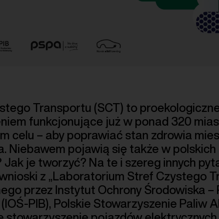
stego Transportu (SCT) to proekologiczn
niem funkcjonujące już w ponad 320 mia
m celu – aby poprawiać stan zdrowia mie
. Niebawem pojawią się także w polskich
Jak je tworzyć? Na te i szereg innych py
wnioski z „Laboratorium Stref Czystego Tr
ego przez Instytut Ochrony Środowiska –
IOŚ-PIB), Polskie Stowarzyszenie Paliw 
e stowarzyszenie pojazdów elektrycznych N