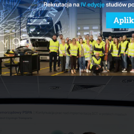
em projektu jest dostarczenie praktycznej i profesjonalnej wiedz
ortu, wynikającej z najlepszych i sprawdzonych wzorców i doświad
ygotowujemy cykl spotkań warsztatowych, podczas których poru
ak i funkcjonowania stref – od przygotowania zaplecza naukowego 
wzięcia, przez wdrożenie strefy z uwzględnieniem systemu kontrol
akość powietrza. Planujemy zaprezentować wachlarz narzędzi ułat
eż rozwijanie SCT. Pamiętajmy bowiem, że ich ustanowienie nie jes
ów zrównoważonego rozwoju miast
– komentuje Maciej Mazur.