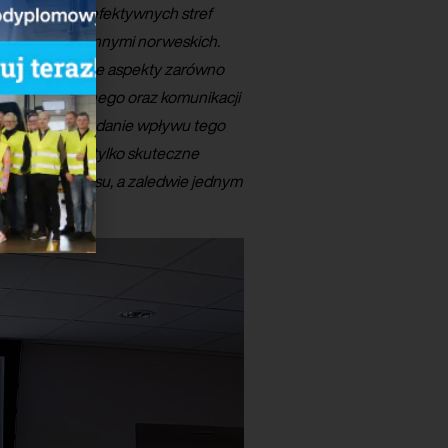
y o tworzeniu efektywnych stref
czeń, między innymi norweskich.
szymy odmienne aspekty zarówno
i organizacyjnego oraz komunikacji
i wjazdu, po badanie wpływu tego
wiających nie tylko skuteczne
t końcem procesu, a zaledwie jednym