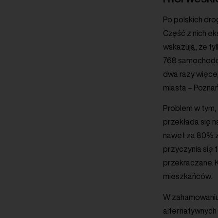
Po polskich dro
Część z nich e
wskazują, że ty
768 samochodów
dwa razy więcej 
miasta – Poznań 
Problem w tym, 
przekłada się 
nawet za 80% za
przyczynia się 
przekraczane. K
mieszkańców.
W zahamowaniu 
alternatywnych 