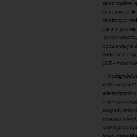
samorządów, ja
kampania eduka
ze strony przed
partnerzy proje
i podpowiedzą, 
będzie wizyta s
w raporcie pro
SCT – mówi Mac
– W osiągnięci
w Norwegii w 20
elektrycznych w 
czystego transpo
program, który o
podczas których 
czystego transpo
kraju
– mówi
Ma