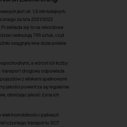
nych jest ok. 1,5 mln kolejnych.
ycznego za lata 2021/2022
w. Przekłada się to na rekordowe
ze i wskazują 795 sztuk, czyli
aźniki osiągnęły inne duże polskie
popochodnymi, a wzrost ich liczby
y – transport drogowy odpowiada
pojazdów z silnikami spalinowymi
y jakości powietrza są regularnie
, obniżając jakość życia ich
lektromobilności i paliwach
tref czystego transportu. SCT