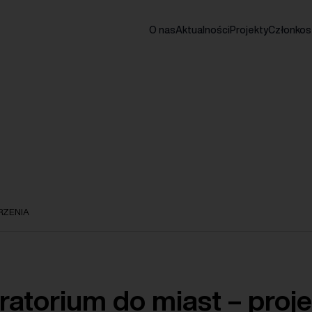
O nas
Aktualności
Projekty
Członko
ZENIA
ratorium do miast – proje