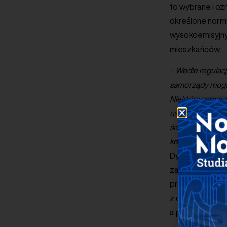
to wybrane i o
określone normy
wysokoemisyjnyc
mieszkańców.
– Wedle regulacj
samorządy mogą 
Niektóre samorz
ustanawianie ob
środowiskowych 
kompleksowego z
Dyrektor Zarzą
zawarto w listo
projektu „Labo
z dwoma partner
a partnerem z N