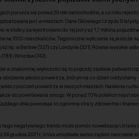
gach porusza się ponad 20 mln samochodów, a co roku rejestrowa
ksploatowana jest w miastach. Dane Głównego Urzędu Statyst
lko w stolicy zarejestrowano do tej pory aż 1,7 miliona pojazdó
 na 1000 mieszkańców. Tegoroczne wyliczenia są jeszcze wyżs
niż np. w Berlinie (337) czy Londynie (321). Równie wysokie wsk
(781) i Wrocław (742).
że w znakomitej większości są to pojazdy zasilane paliwami ro
na obniżenie jakości powietrza, którym na co dzień oddycham
nieczyszczeń powietrza w naszych miastach. Nasilenie ruchu 
także do powstawania smogu. W ponad 70% polskich miast norm
ażdego dnia powoduje to ogromne straty zdrowotne i finansowe
tego negatywnego trendu może pomóc nowelizacja Ustawy o e
z 24 grudnia 2021 r., która umożliwiła samorządom tworzenie s