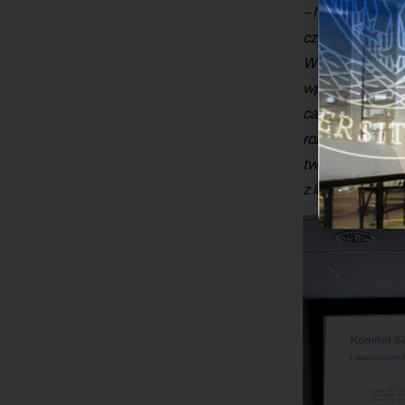
– Nadrzędnym cel
czystego transp
W tym celu prz
wprowadzania, j
całego przedsię
rozwiązania na j
tworzenie, ale t
z licznych etap