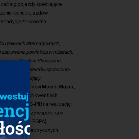
zać się pojazdy spełniające
iczeniu ruchu pojazdów
, kondycja zdrowotna
ci i paliwach alternatywnych,
 zatruwania powietrza w miastach.
zawa czy Wrocław. Skuteczne
o pozytywnych efektów społeczno-
proces, wymagający
nikacyjnych
– mówi
Maciej
Mazur
,
rialnego w tych kwestiach
dowiska a IOŚ-PIB na realizację
realizowane przy współpracy
lternatywnych (PSPA),
nie pojazdów elektrycznych.