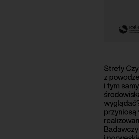
Strefy Czy
z powodze
i tym samy
środowiska
wyglądać? 
przyniosą 
realizowan
Badawczy (
i norweski