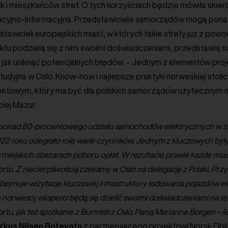
k i mieszkańców stref. O tych korzyściach będzie mówiła ski
cyjno-informacyjna. Przedstawiciele samorządów mogą ponad
stawicieli europejskich miast, w których takie strefy już z pow
ktu podzielą się z nimi swoimi doświadczeniami, przedstawią s
jak uniknąć potencjalnych błędów. – Jednym z elementów proje
tudyjna w Oslo. Know-how i najlepsze praktyki norweskiej stol
jektowym, który ma być dla polskich samorządów użytecznym 
iej Mazur.
u ponad 80-procentowego udziału samochodów elektrycznych w
22 roku odegrało rolę wiele czynników. Jednym z kluczowych były
miejskich obszarach poboru opłat. W rezultacie prawie każde mias
rtu. Z niecierpliwością czekamy w Oslo na delegację z Polski. P
bejmuje wizytacje kluczowej infrastruktury ładowania pojazdów ele
norwescy eksperci będą się dzielić swoimi doświadczeniami na te
rtu, jak też spotkanie z Burmistrz Oslo, Panią Marianne Borgen – 
rkus
Nilsen
Rotevatn
z partnerującego projektowi Norsk Elbil