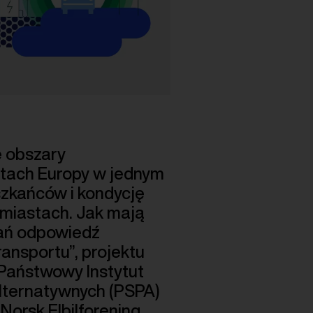
e obszary
stach Europy w jednym
szkańców i kondycję
 miastach. Jak mają
tań odpowiedź
ansportu”, projektu
 Państwowy Instytut
Alternatywnych (PSPA)
orsk Elbilforening.