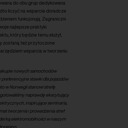
erowana do obu grup dedykowana
to liczyć na wsparcie doradcze
odzeniem funkcjonują. Zagraniczni
woje najlepsze praktyki
ktu, który będzie temu służył,
icy zostaną też przytoczone
narzędziem wsparcia w tworzeniu
 zakupie nowych samochodów
 preferencyjne stawki dla pojazdów
to w Norwegii stanowi strefę
rzygotowaliśmy naprawdę ekscytujący
ktrycznych, inspirujące seminaria,
mat tworzenia i prowadzenia stref
liderką elektromobilności w naszym
forening.