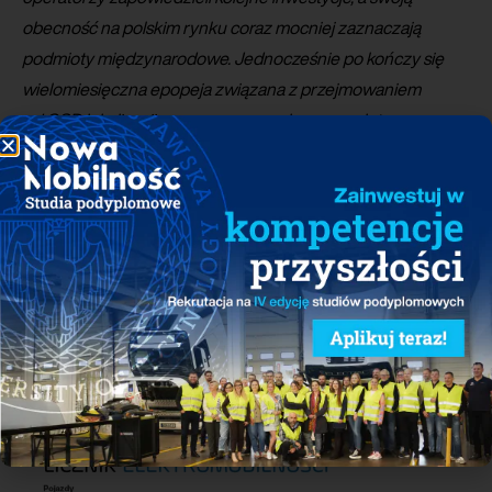
obecność na polskim rynku coraz mocniej zaznaczają
podmioty międzynarodowe. Jednocześnie po kończy się
wielomiesięczna epopeja związana z przejmowaniem
od OSD lokalizacji zarezerwowanych w ramach tzw.
mechanizmu interwencyjnego. Stacje w tych miejscach
będą budowane na zasadach rynkowych. Odpowiedni
przetarg jeszcze w 2022 r. rozstrzygnęła Enea Operator,
a już niedługo poznamy zwycięzców analogicznych
postępowań zainicjowanych przez Tauron Operator
i Energę Operator. To wszystko pozwala patrzeć na rok 2023
w segmencie infrastruktury ładowania z ostrożnym
optymizmem
– mówi
Maciej
Mazur
, Dyrektor
Zarządzający PSPA.