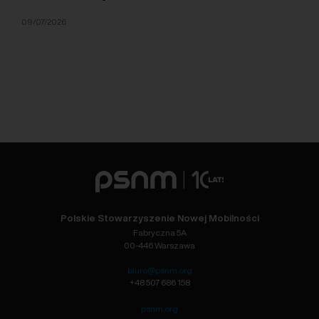
09/07/2026
Polskie Stowarzyszenie Nowej Mobilności
Fabryczna 5A
00-446 Warszawa
biuro@psnm.org
+48 507 686 158
psnm.org