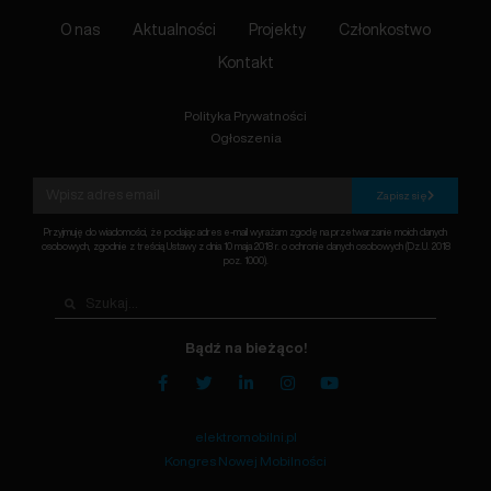
O nas
Aktualności
Projekty
Członkostwo
Kontakt
Polityka Prywatności
Ogłoszenia
Zapisz się
Przyjmuję do wiadomości, że podając adres e-mail wyrażam zgodę na przetwarzanie moich danych
osobowych, zgodnie z treścią Ustawy z dnia 10 maja 2018 r. o ochronie danych osobowych (Dz.U. 2018
poz. 1000).
Bądź na bieżąco!
elektromobilni.pl
Kongres Nowej Mobilności