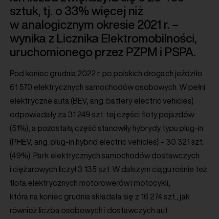
sztuk, tj. o 33% więcej niż
w analogicznym okresie 2021 r. –
wynika z Licznika Elektromobilności,
uruchomionego przez PZPM i PSPA.
Pod koniec grudnia 2022 r. po polskich drogach jeździło
61 570 elektrycznych samochodów osobowych. W pełni
elektryczne auta (BEV, ang. battery electric vehicles)
odpowiadały za 31 249 szt. tej części floty pojazdów
(51%), a pozostałą część stanowiły hybrydy typu plug-in
(PHEV, ang. plug-in hybrid electric vehicles) – 30 321 szt.
(49%). Park elektrycznych samochodów dostawczych
i ciężarowych liczył 3 135 szt. W dalszym ciągu rośnie też
flota elektrycznych motorowerów i motocykli,
która na koniec grudnia składała się z 16 274 szt., jak
również liczba osobowych i dostawczych aut