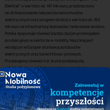
Elektryk” o wartości ok. 147 mln euro, przeznaczony
na dofinansowanie nabywców samochodów
elektrycznych oraz program dotacji o wartości ok. 183
mln euro na infrastrukturę ładowania i tankowania wodoru.
Polska dysponuje również bardzo dużym potencjałem
produkcyjnym w sektorze e-mobility. Nasz kraj jest
wiodącym w Europie dostawcą autobusów
elektrycznych oraz baterii litowo-jonowych.
Produkujemy również m.in. liczne podzespoły,
zelektryfikowane układy napędowe czy stacje
ładowania. Polska napędza rynek elektromobilności,
ale może to robić efektywniej, dzięki zacieśnieniu
współpracy z holenderskimi liderami branży”.
Zobacz również pozostałe publikacje:
Raporty PSPA