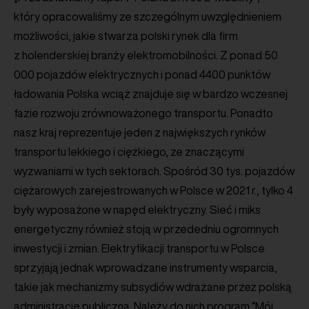
który opracowaliśmy ze szczególnym uwzględnieniem
możliwości, jakie stwarza polski rynek dla firm
z holenderskiej branży elektromobilności. Z ponad 50
000 pojazdów elektrycznych i ponad 4400 punktów
ładowania Polska wciąż znajduje się w bardzo wczesnej
fazie rozwoju zrównoważonego transportu. Ponadto
nasz kraj reprezentuje jeden z największych rynków
transportu lekkiego i ciężkiego, ze znaczącymi
wyzwaniami w tych sektorach. Spośród 30 tys. pojazdów
ciężarowych zarejestrowanych w Polsce w 2021 r., tylko 4
były wyposażone w napęd elektryczny. Sieć i miks
energetyczny również stoją w przededniu ogromnych
inwestycji i zmian. Elektryfikacji transportu w Polsce
sprzyjają jednak wprowadzane instrumenty wsparcia,
takie jak mechanizmy subsydiów wdrażane przez polską
administrację publiczną. Należy do nich program “Mój