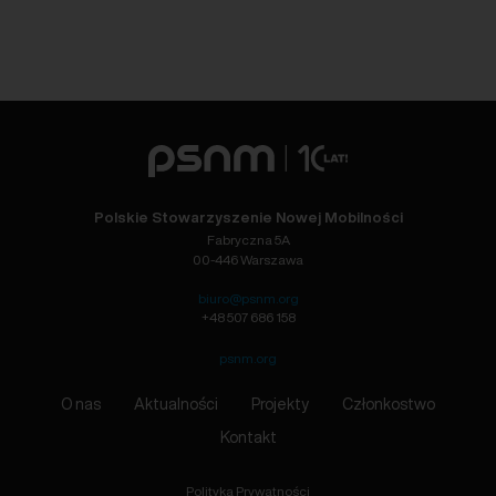
Polskie Stowarzyszenie Nowej Mobilności
Fabryczna 5A
00-446 Warszawa
biuro@psnm.org
+48 507 686 158
psnm.org
O nas
Aktualności
Projekty
Członkostwo
Kontakt
Polityka Prywatności