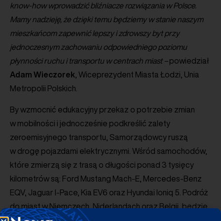
know-how wprowadzić bliźniacze rozwiązania w Polsce.
Mamy nadzieję, że dzięki temu będziemy w stanie naszym
mieszkańcom zapewnić lepszy i zdrowszy byt przy
jednoczesnym zachowaniu odpowiedniego poziomu
płynności ruchu i transportu w centrach miast –
powiedział
Adam
Wieczorek
, Wiceprezydent Miasta Łodzi, Unia
Metropolii Polskich.
By wzmocnić edukacyjny przekaz o potrzebie zmian
w mobilności i jednocześnie podkreślić zalety
zeroemisyjnego transportu, Samorządowcy ruszą
w drogę pojazdami elektrycznymi. Wśród samochodów,
które zmierzą się z trasą o długości ponad 3 tysięcy
kilometrów są: Ford Mustang Mach-E, Mercedes-Benz
EQV, Jaguar I-Pace, Kia EV6 oraz Hyundai Ioniq 5. Podróż
do miast w Niemczech, Niderlandach oraz Belgii, będzie
także potwierdzeniem, że e-mobilność