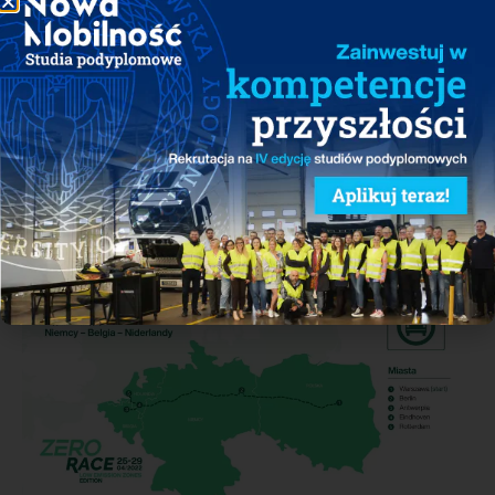
to nie tylko proekologiczna moda, ale pełnoprawny
i komfortowy środek lokomocji, także na długich trasach.
Podczas wyjazdu oszacowana zostanie także emisja
dwutlenku węgla (CO2), która zostanie zestawiona
z danymi dla pojazdów konwencjonalnych. Partnerami
projektu zostały także firmy infrastrukturalne, które
zapewnią uczestnikom usługi ładowania: Shell, Allego
oraz GreenWay Polska.