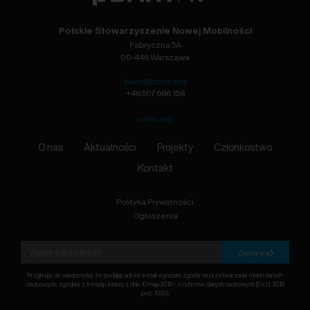
Polskie Stowarzyszenie Nowej Mobilności
Fabryczna 5A
00-446 Warszawa
biuro@psnm.org
+48 507 686 158
psnm.org
O nas
Aktualności
Projekty
Członkostwo
Kontakt
Polityka Prywatności
Ogłoszenia
Zapisz się
Przyjmuję do wiadomości, że podając adres e-mail wyrażam zgodę na przetwarzanie moich danych
osobowych, zgodnie z treścią Ustawy z dnia 10 maja 2018 r. o ochronie danych osobowych (Dz.U. 2018
poz. 1000).