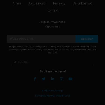
O nas
Aktualności
Projekty
Członkostwo
Kontakt
Polityka Prywatności
Ogłoszenia
Zapisz się
Przyjmuję do wiadomości, że podając adres e-mail wyrażam zgodę na przetwarzanie moich danych
osobowych, zgodnie z treścią Ustawy z dnia 10 maja 2018 r. o ochronie danych osobowych (Dz.U. 2018
poz. 1000).
Bądź na bieżąco!
elektromobilni.pl
Kongres Nowej Mobilności