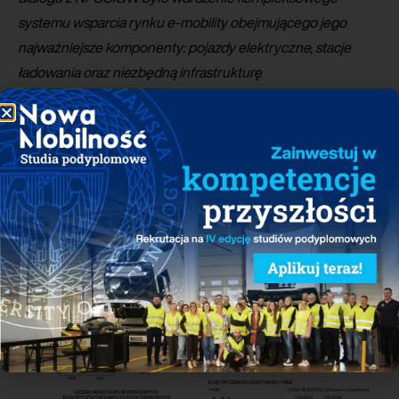
systemu wsparcia rynku e-mobility obejmującego jego
najważniejsze komponenty: pojazdy elektryczne, stacje
ładowania oraz niezbędną infrastrukturę
elektroenergetyczną. To wszystko sprawia, że rok bieżący
ma szansę stać się przełomowym okresem dla rozwoju
elektromobilności w Polsce
– mówi
Maciej
Mazur
,
Dyrektor Zarządzający PSPA.