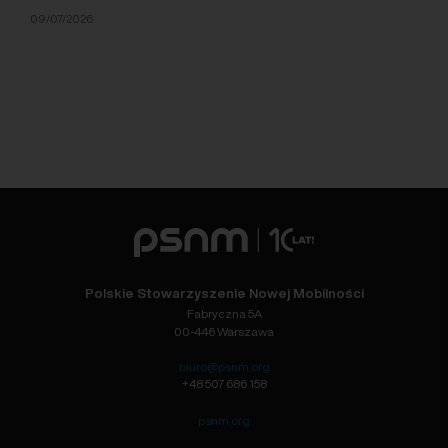
09/07/2026
Polskie Stowarzyszenie Nowej Mobilności
Fabryczna 5A
00-446 Warszawa
biuro@psnm.org
+48 507 686 158
psnm.org