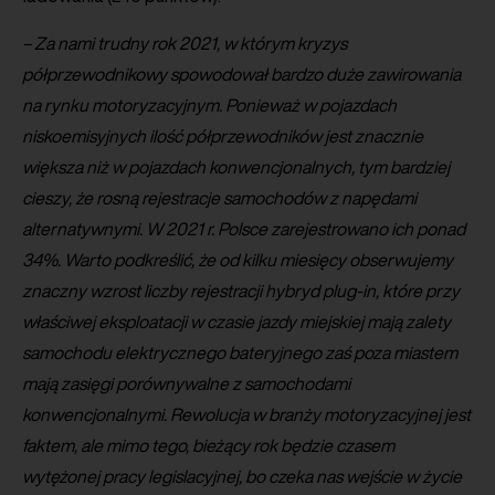
– Za nami trudny rok 2021, w którym kryzys
półprzewodnikowy spowodował bardzo duże zawirowania
na rynku motoryzacyjnym. Ponieważ w pojazdach
niskoemisyjnych ilość półprzewodników jest znacznie
większa niż w pojazdach konwencjonalnych, tym bardziej
cieszy, że rosną rejestracje samochodów z napędami
alternatywnymi. W 2021 r. Polsce zarejestrowano ich ponad
34%. Warto podkreślić, że od kilku miesięcy obserwujemy
znaczny wzrost liczby rejestracji hybryd plug-in, które przy
właściwej eksploatacji w czasie jazdy miejskiej mają zalety
samochodu elektrycznego bateryjnego zaś poza miastem
mają zasięgi porównywalne z samochodami
konwencjonalnymi. Rewolucja w branży motoryzacyjnej jest
faktem, ale mimo tego, bieżący rok będzie czasem
wytężonej pracy legislacyjnej, bo czeka nas wejście w życie