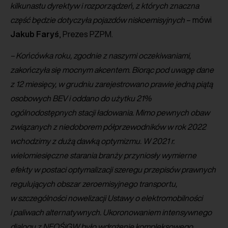
kilkunastu dyrektyw i rozporządzeń, z których znaczna
część będzie dotyczyła pojazdów niskoemisyjnych
– mówi
Jakub
Faryś
, Prezes PZPM.
– Końcówka roku, zgodnie z naszymi oczekiwaniami,
zakończyła się mocnym akcentem. Biorąc pod uwagę dane
z 12 miesięcy, w grudniu zarejestrowano prawie jedną piątą
osobowych BEV i oddano do użytku 21%
ogólnodostępnych stacji ładowania. Mimo pewnych obaw
związanych z niedoborem półprzewodników w rok 2022
wchodzimy z dużą dawką optymizmu. W 2021 r.
wielomiesięczne starania branży przyniosły wymierne
efekty w postaci optymalizacji szeregu przepisów prawnych
regulujących obszar zeroemisyjnego transportu,
w szczególności nowelizacji Ustawy o elektromobilności
i paliwach alternatywnych. Ukoronowaniem intensywnego
dialogu z NFOŚiGW było wdrożenie kompleksowego