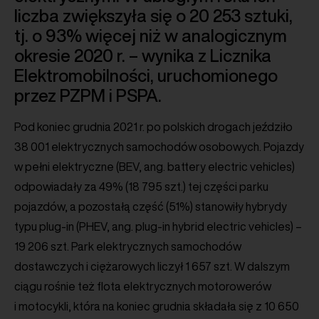
liczba zwiększyła się o 20 253 sztuki,
tj. o 93% więcej niż w analogicznym
okresie 2020 r. – wynika z Licznika
Elektromobilności, uruchomionego
przez PZPM i PSPA.
Pod koniec grudnia 2021 r. po polskich drogach jeździło
38 001 elektrycznych samochodów osobowych. Pojazdy
w pełni elektryczne (BEV, ang. battery electric vehicles)
odpowiadały za 49% (18 795 szt.) tej części parku
pojazdów, a pozostałą część (51%) stanowiły hybrydy
typu plug-in (PHEV, ang. plug-in hybrid electric vehicles) –
19 206 szt. Park elektrycznych samochodów
dostawczych i ciężarowych liczył 1 657 szt. W dalszym
ciągu rośnie też flota elektrycznych motorowerów
i motocykli, która na koniec grudnia składała się z 10 650