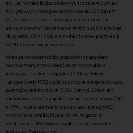
szt., jak również liczba osobowych i dostawczych aut
hybrydowych, która powiększyła się do 325 136 szt.
Pod koniec ubiegłego miesiąca park autobusów
elektrycznych w Polsce wzrósł do 651 szt. Od stycznia
do grudnia 2021 r. flota elektrobusów powiększyła się
o 220 zeroemisyjnych pojazdów.
Wraz ze wzrostem liczby pojazdów z napędem
elektrycznym, rozwija się również infrastruktura
ładowania. Pod koniec grudnia 2021 r. w Polsce
funkcjonowały 1 932 ogólnodostępne stacje ładowania
pojazdów elektrycznych (3 784 punkty). 30% z nich
stanowiły szybkie stacje ładowania prądem stałym (DC),
a 70% – wolne ładowarki prądu przemiennego (AC)
o mocy mniejszej lub równej 22 kW. W grudniu
uruchomiono 119 nowych, ogólnodostępnych stacji
ładowania (240 punktów).