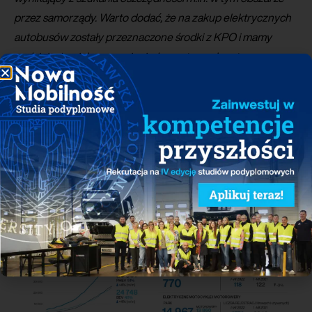
przez samorządy. Warto dodać, że na zakup elektrycznych
autobusów zostały przeznaczone środki z KPO i mamy
nadzieję, że niebawem pieniądze na ten cel zostaną
wypłacone. Optymizmem napawają również rozpoczęte
działania na rzecz uproszczenia procedur dopuszczenia
stacji ładowania, bo to przełoży się na szybsze pojawianie się
nowych punktów. A od dobrej sieci ładowania zależy sukces
elektromobilności
– mówi
Jakub
Faryś
, Prezes PZPM.