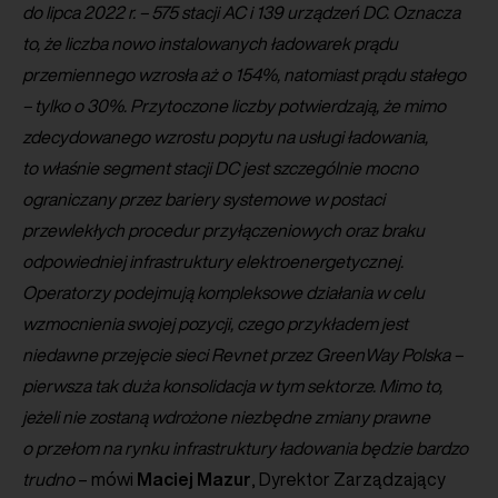
do lipca 2022 r. – 575 stacji AC i 139 urządzeń DC. Oznacza
to, że liczba nowo instalowanych ładowarek prądu
przemiennego wzrosła aż o 154%, natomiast prądu stałego
– tylko o 30%. Przytoczone liczby potwierdzają, że mimo
zdecydowanego wzrostu popytu na usługi ładowania,
to właśnie segment stacji DC jest szczególnie mocno
ograniczany przez bariery systemowe w postaci
przewlekłych procedur przyłączeniowych oraz braku
odpowiedniej infrastruktury elektroenergetycznej.
Operatorzy podejmują kompleksowe działania w celu
wzmocnienia swojej pozycji, czego przykładem jest
niedawne przejęcie sieci Revnet przez GreenWay Polska –
pierwsza tak duża konsolidacja w tym sektorze. Mimo to,
jeżeli nie zostaną wdrożone niezbędne zmiany prawne
o przełom na rynku infrastruktury ładowania będzie bardzo
trudno
– mówi
Maciej
Mazur
, Dyrektor Zarządzający