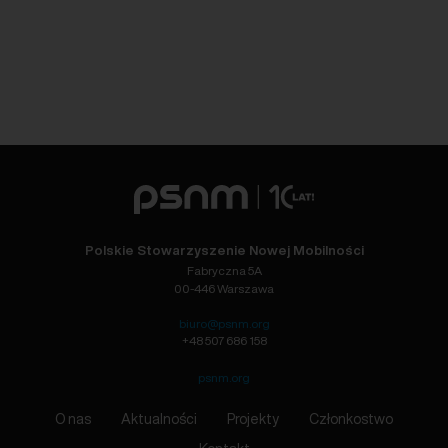
Polskie Stowarzyszenie Nowej Mobilności
Fabryczna 5A
00-446 Warszawa
biuro@psnm.org
+48 507 686 158
psnm.org
O nas
Aktualności
Projekty
Członkostwo