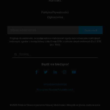
Kontakt
Polityka Prywatności
Ogłoszenia
Zapisz się
Przyjmuję do wiadomości, że podając adres e-mail wyrażam zgodę na przetwarzanie moich danych
osobowych, zgodnie z treścią Ustawy z dnia 10 maja 2018 r. o ochronie danych osobowych (Dz.U. 2018
poz. 1000).
Bądź na bieżąco!
elektromobilni.pl
Kongres Nowej Mobilności
© 2025 Polskie Stowarzyszenie Nowej Mobilności. Wszystkie prawa zastrzeżone