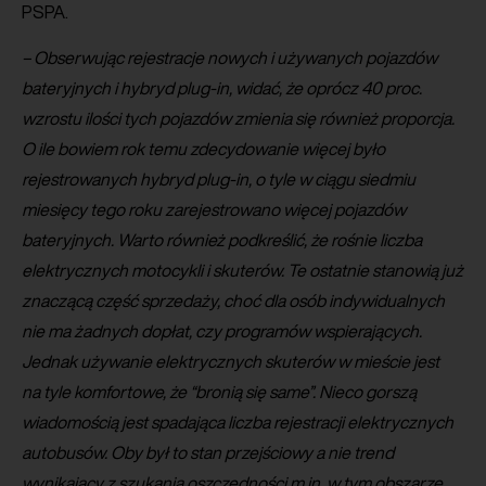
PSPA.
– Obserwując rejestracje nowych i używanych pojazdów
bateryjnych i hybryd plug-in, widać, że oprócz 40 proc.
wzrostu ilości tych pojazdów zmienia się również proporcja.
O ile bowiem rok temu zdecydowanie więcej było
rejestrowanych hybryd plug-in, o tyle w ciągu siedmiu
miesięcy tego roku zarejestrowano więcej pojazdów
bateryjnych. Warto również podkreślić, że rośnie liczba
elektrycznych motocykli i skuterów. Te ostatnie stanowią już
znaczącą część sprzedaży, choć dla osób indywidualnych
nie ma żadnych dopłat, czy programów wspierających.
Jednak używanie elektrycznych skuterów w mieście jest
na tyle komfortowe, że “bronią się same”. Nieco gorszą
wiadomością jest spadająca liczba rejestracji elektrycznych
autobusów. Oby był to stan przejściowy a nie trend
wynikający z szukania oszczędności m.in. w tym obszarze