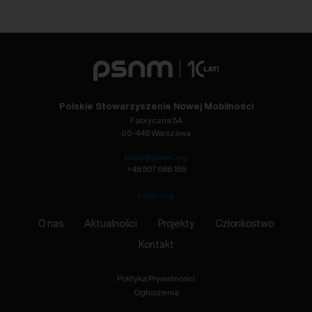
Polskie Stowarzyszenie Nowej Mobilności
Fabryczna 5A
00-446 Warszawa
biuro@psnm.org
+48 507 686 158
psnm.org
O nas
Aktualności
Projekty
Członkostwo
Kontakt
Polityka Prywatności
Ogłoszenia