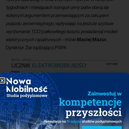
tygodniach i miesiącach rosnące ceny paliw staną się
kolejnym argumentem przemawiającym za zakupem
pojazdu zeroemisyjnego, wpływając na jeszcze szybsze
wyrównanie TCO (całkowitego kosztu posiadania) modeli
elektrycznych i spalinowych –
mówi
Maciej
Mazur
,
Dyrektor Zarządzający PSPA.