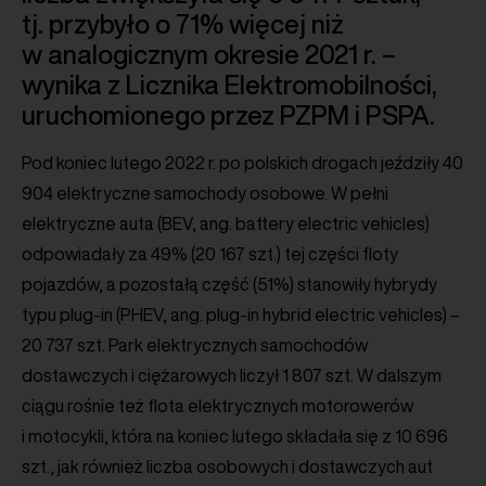
tj. przybyło o 71% więcej niż
w analogicznym okresie 2021 r. –
wynika z Licznika Elektromobilności,
uruchomionego przez PZPM i PSPA.
Pod koniec lutego 2022 r. po polskich drogach jeździły 40
904 elektryczne samochody osobowe. W pełni
elektryczne auta (BEV, ang. battery electric vehicles)
odpowiadały za 49% (20 167 szt.) tej części floty
pojazdów, a pozostałą część (51%) stanowiły hybrydy
typu plug-in (PHEV, ang. plug-in hybrid electric vehicles) –
20 737 szt. Park elektrycznych samochodów
dostawczych i ciężarowych liczył 1 807 szt. W dalszym
ciągu rośnie też flota elektrycznych motorowerów
i motocykli, która na koniec lutego składała się z 10 696
szt., jak również liczba osobowych i dostawczych aut