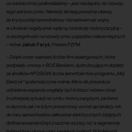
co wielokrotnie podkreślaliśmy – jest niezbędny do rozwoju
tego sektora rynku. Niestety istnieją poważne obawy,
że kryzys półprzewodnikowy i konsekwencje wojny
w Ukrainie negatywnie wpłyną na branżę motoryzacyjną –
w szczególności na rozwój rynku pojazdów niskoemisyjnych
– mówi
Jakub
Faryś
, Prezes PZPM.
– Dzięki coraz większej liczbie firm leasingowych, które
podpisały umowy z BOŚ Bankiem, dystrybuującym dopłaty
ze środków NFOŚiGW, liczba beneficjentów programu „Mój
Elektryk” systematycznie rośnie. Mimo że procedura
udzielania wsparcia mogłaby być krótsza i wbrew coraz
trudniejszej sytuacji na rynku motoryzacyjnym, zarówno
w styczniu jak i w lutym procentowy wzrost sprzedaży rok
do roku samochodów całkowicie elektrycznych (objętych
dofinansowaniem) był znacznie wyższy niż w segmencie
hybryd typu plug-in oraz zwykłych hybryd. W kolejnych