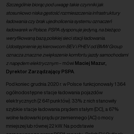
Szczególnie biorąc pod uwagę takie czynniki jak
stosunkowo niska gęstość rozmieszczenia infrastruktury
ładowania czy brak ujednolicenia systemu oznaczeń
ładowarek w Polsce. PSPA dysponuje jedyną, na bieżąco
weryfikowaną bazą polskiej sieci stacji ładowania.
Udostępnienie jej kierowcom BEV i PHEV od BMW Group
oznacza znaczne zwiększenie komfortu jazdy samochodami
z napędem elektrycznym
– mówi
Maciej Mazur,
Dyrektor Zarządzający PSPA
.
Pod koniec grudnia 2020 r. w Polsce funkcjonowały 1 364
ogólnodostępne stacje ładowania pojazdów
elektrycznych (2 641 punktów). 33% z nich stanowiły
szybkie stacje ładowania prądem stałym (DC), a 67%
wolne ładowarki prądu przemiennego (AC) o mocy
mniejszej lub równej 22 kW. Na podstawie