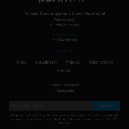
Polskie Stowarzyszenie Nowej Mobilności
Fabryczna 5A
00-446 Warszawa
biuro@psnm.org
+48 507 686 158
psnm.org
O nas
Aktualności
Projekty
Członkostwo
Kontakt
Polityka Prywatności
Ogłoszenia
Zapisz się
Przyjmuję do wiadomości, że podając adres e-mail wyrażam zgodę na przetwarzanie moich danych
osobowych, zgodnie z treścią Ustawy z dnia 10 maja 2018 r. o ochronie danych osobowych (Dz.U. 2018
poz. 1000).