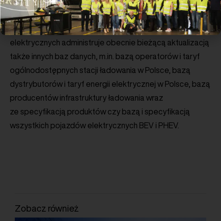
elektromobilności, agregacja, wszechstronna analiza
danych i udostępnianie ich uczestnikom rynku. Centrum,
oprócz ewidencji stacji ładowania pojazdów
elektrycznych administruje obecnie bieżącą aktualizacją
także innych baz danych, m.in. bazą operatorów i taryf
ogólnodostępnych stacji ładowania w Polsce, bazą
dystrybutorów i taryf energii elektrycznej w Polsce, bazą
producentów infrastruktury ładowania wraz
ze specyfikacją produktów czy bazą i specyfikacją
wszystkich pojazdów elektrycznych BEV i PHEV.
Zobacz również