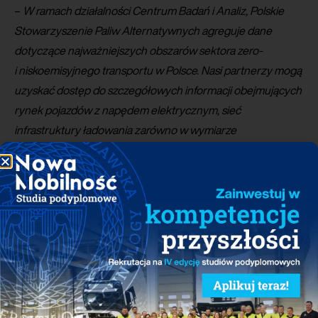
–
W ramach działalności Centrum Badań i Analiz, Polskie
Stowarzyszenie Paliw Alternatywnych agreguje dane
dotyczące najważniejszych obszarów sektora zero-
i niskoemisyjnego transportu w Polsce. Nasi partnerzy mogą
uzyskać dostęp do szczegółowych informacji obejmujących
rynek pojazdów z napędem elektrycznym, sieć
infrastruktury ładowania zarówno w wymiarze
ogólnokrajowym, jak i lokalnym, jak również krótko –
oraz długoterminowe prognozy rozwoju sektora
elektromobilności w Polsce. Współpraca z BMW Group
to przykład tego, że nasze dane przynoszą wymierne
korzyści w wymiarze praktycznym –
podsumowuje
Jan
Wiśniewski z Centrum Badań i Analiz PSPA
.
CBiA jest jednostką analityczno-badawczą PSPA,
której celem jest wszechstronne badanie rynku