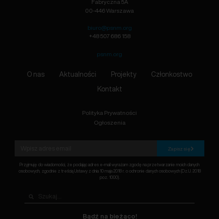
Fabryczna 5A
00-446 Warszawa
biuro@psnm.org
+48 507 686 158
psnm.org
O nas
Aktualności
Projekty
Członkostwo
Kontakt
Polityka Prywatności
Ogłoszenia
Zapisz się
Przyjmuję do wiadomości, że podając adres e-mail wyrażam zgodę na przetwarzanie moich danych
osobowych, zgodnie z treścią Ustawy z dnia 10 maja 2018 r. o ochronie danych osobowych (Dz.U. 2018
poz. 1000).
Bądź na bieżąco!