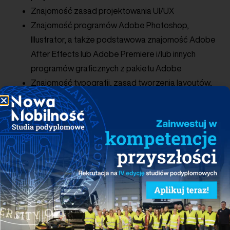
Znajomość zasad projektowania UI/UX
Znajomość programów Adobe Photoshop,
Illustrator, a także podstawowa znajomość Adobe
After Effects lub Adobe Premiere i/lub innych
programów graficznych z pakietu Adobe
Znajomość typografii, zasad tworzenia layoutów,
składu publikacji, doboru kolorów, zdjęć i ilustracji
Portfolio zrealizowanych projektów
Zmysł estetyczny oraz dbałość o detale
Dodatkowym atutem będzie doświadczenie
w realizacji projektów z branży motoryzacyjnej
Dobra znajomość języka angielskiego
Komunikatywność, gotowość do współpracy
i umiejętność pracy w zespole
Terminowość, sprawność w działaniu i skuteczne
planowanie pracy