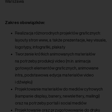
Warszawa
Zakres obowiązków:
Realizacja różnorodnych projektów graficznych:
layouty stron www, a także prezentacje, key visuale,
logotypy, infografiki, plakaty
Tworzenie krótkich animowanych materiałów
na potrzeby produkcji video (m.in. animacja
gotowych elementów graficznych, animowane
intra, podstawowa edycja materiałów video
i dźwięku)
Projektowanie materiałów do mediów cyfrowych
(kampanie display, banery, newslettery, mailingi)
oraz na potrzeby portali i social mediów
Projektowanie oraz przygotowywanie do druku